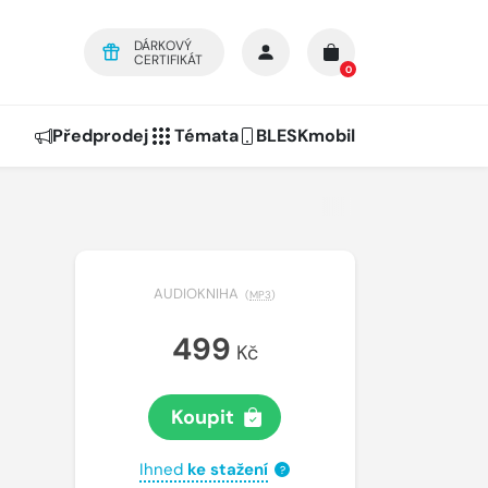
DÁRKOVÝ
CERTIFIKÁT
0
Předprodej
Témata
BLESKmobil
AUDIOKNIHA
(
MP3
)
499
Kč
Koupit
Ihned
ke stažení
?