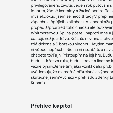
privilegovaného života. Jeden rok putování 
identita, žádné kontakty a žádné peníze. To 
myslel.Dokud jsem se neocitl tady.V přeplně
zápachu a čpějícího alkoholu. Ani nedokážu p
propadl.Uprostřed toho chaosu ale potkává
Whitmoreovou. Spí na posteli naproti mně a j
častěji, než je zdrávo. Krásná, nevinná a chy
zdá dokonalá.S božskou slečnou Hayden mám
ni vůbec nepůsobí. Nic na ni nezabírá, a nav
chápete to?Fajn. Přistoupím na její hru. Bud
budu ji držet za ruku, budu ji bavit a lísat se
vážně pyšný.Jenže tím jaksi vznikl další pro
uvědomuju, že mi možná přátelství s výhodami 
skutečně jsem?Vychází v překladu Zdenky Li
Kubáník
Přehled kapitol