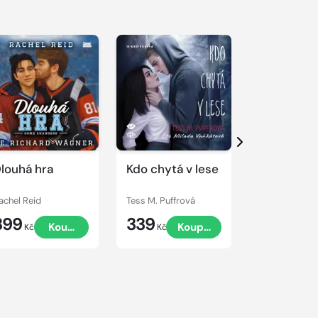
řehrát
kázku
Přehrát
Přehrát
ukázku
ukázku
Další
louhá hra
Kdo chytá v lese
Alfa & Om
Falešná hr
achel Reid
Tess M. Puffrová
Tess M. Puffr
399
339
359
Koupit
Koupit
Kč
Kč
Kč