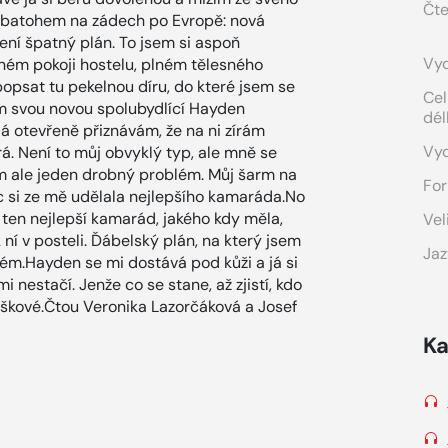
Čte
s batohem na zádech po Evropě: nová
není špatný plán. To jsem si aspoň
Vyd
ném pokoji hostelu, plném tělesného
opsat tu pekelnou díru, do které jsem se
Cel
m svou novou spolubydlící Hayden
dél
á otevřeně přiznávám, že na ni zírám
Vy
trá. Není to můj obvyklý typ, ale mně se
 ale jeden drobný problém. Můj šarm na
For
íc si ze mě udělala nejlepšího kamaráda.No
u ten nejlepší kamarád, jakého kdy měla,
Vel
 k ní v posteli. Ďábelský plán, na který jsem
Jaz
blém.Hayden se mi dostává pod kůži a já si
nestačí. Jenže co se stane, až zjistí, kdo
škové.Čtou Veronika Lazorčáková a Josef
Ka