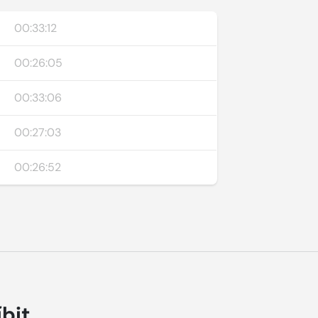
00:33:12
00:26:05
00:33:06
00:27:03
00:26:52
íbit