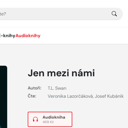
E-knihy
Audioknihy
Jen mezi námi
Autoři:
T.L. Swan
Čte:
Veronika Lazorčáková
,
Josef Kubáník
Audiokniha
499 Kč