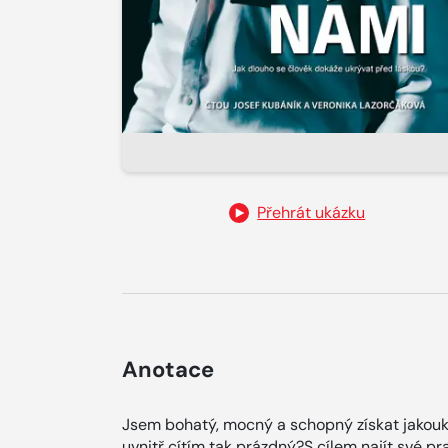
Přehrát ukázku
Anotace
Jsem bohatý, mocný a schopný získat jakoukol
uvnitř cítím tak prázdný?S cílem najít své p