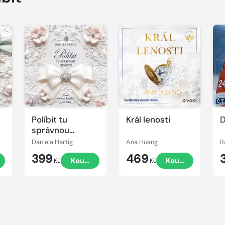
Přehrát
Přehrát
P
ukázku
ukázku
u
Políbit tu
Král lenosti
D
správnou
nevěstu
Daniela Hartig
Ana Huang
R
399
469
t
Koupit
Koupit
Kč
Kč