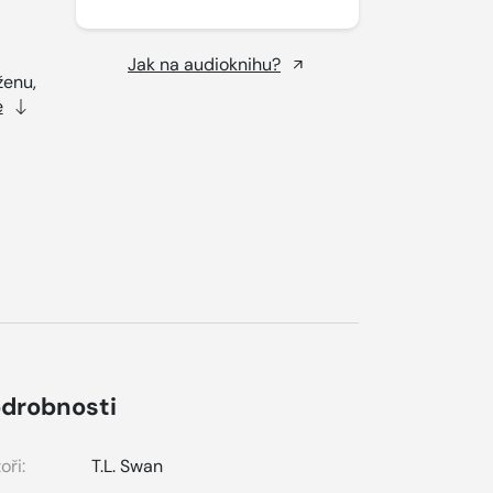
Jak na audioknihu?
ženu,
e
drobnosti
oři:
T.L. Swan