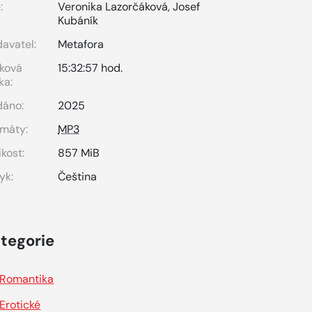
:
Veronika Lazorčáková
,
Josef
Kubáník
avatel:
Metafora
ková
15:32:57 hod.
ka:
dáno:
2025
máty:
MP3
ikost:
857 MiB
yk:
Čeština
tegorie
Romantika
Erotické