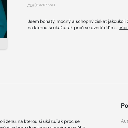
MP3
(15:32:57 hod.)
Jsem bohatý, mocný a schopný získat jakoukoli 
na kterou si ukážu.Tak proč se uvnitř cítím...
Víc
Po
Aut
i ženu, na kterou si ukážu.Tak proč se
ravé já si beru dovolenou a mizím ze svého