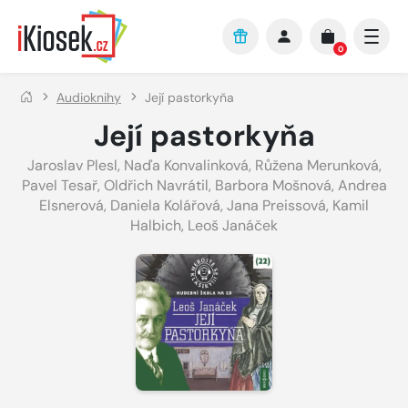
Přejít na hlavní obsah
0
Audioknihy
Její pastorkyňa
Její pastorkyňa
Jaroslav Plesl
,
Naďa Konvalinková
,
Růžena Merunková
,
Pavel Tesař
,
Oldřich Navrátil
,
Barbora Mošnová
,
Andrea
Elsnerová
,
Daniela Kolářová
,
Jana Preissová
,
Kamil
Halbich
,
Leoš Janáček