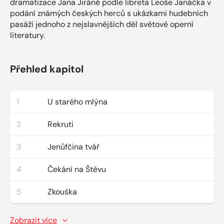
dramatizace Jana Jiráně podle libreta Leoše Janáčka v
podání známých českých herců s ukázkami hudebních
pasáží jednoho z nejslavnějších děl světové operní
literatury.
Přehled kapitol
1
U starého mlýna
2
Rekruti
3
Jenůfčina tvář
4
Čekání na Štěvu
5
Zkouška
Zobrazit více