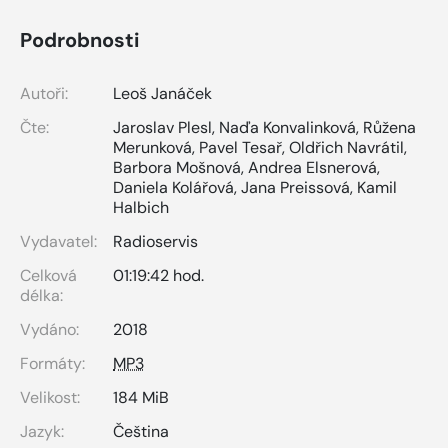
Podrobnosti
Autoři:
Leoš Janáček
Čte:
Jaroslav Plesl
,
Naďa Konvalinková
,
Růžena
Merunková
,
Pavel Tesař
,
Oldřich Navrátil
,
Barbora Mošnová
,
Andrea Elsnerová
,
Daniela Kolářová
,
Jana Preissová
,
Kamil
Halbich
Vydavatel:
Radioservis
Celková
01:19:42 hod.
délka:
Vydáno:
2018
Formáty:
MP3
Velikost:
184 MiB
Jazyk:
Čeština