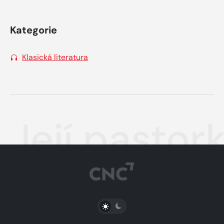
Kategorie
Klasická literatura
Její pastor
PŘEPNOUT SVĚTLÝ/TMAVÝ REŽIM