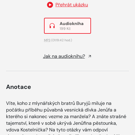
Přehrát ukázku
Audiokniha
199 Kč
MP3
(01:19:42 hod.)
Jak na audioknihu?
Anotace
Víte, koho z mlynářských bratrů Buryjů miluje na
počátku příběhu půvabná vesnická dívka Jenůfa a
kterého si nakonec vezme za manžela? A znáte strašné
tajemství, které v sobě ukrývá Jenůfina pěstounka,
vdova Kostelnička? Na tyto otázky vám odpoví