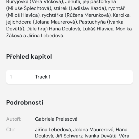
Buryjovka (Věra Vlčková), Jenůfa, její pastorkyňa
(Miluše Šplechtová), stárek (Ladislav Kazda), rychtář
(Miloš Hlavica), rychtářka (Růžena Merunková), Karolka,
jejichdcera (Jolana Maurerová), Pastuchyňa (Ivanka
Devátá). Dále hrají Hana Doulová, Lukáš Hlavica, Monika
Žáková a Jiřina Lebedová.
Přehled kapitol
1
Track 1
Podrobnosti
Autoři:
Gabriela Preissová
Čte:
Jiřina Lebedová
,
Jolana Maurerová
,
Hana
Doulová
,
Jiří Schwarz
,
Ivanka Devátá
,
Věra