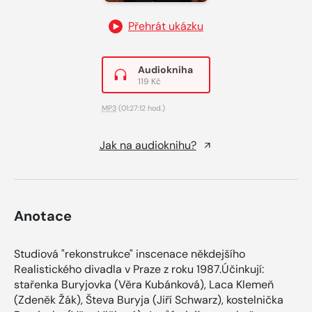
Přehrát ukázku
Audiokniha
119 Kč
MP3
(01:27:12 hod.)
Jak na audioknihu?
Anotace
Studiová "rekonstrukce" inscenace někdejšího
Realistického divadla v Praze z roku 1987.Účinkují:
stařenka Buryjovka (Věra Kubánková), Laca Klemeň
(Zdeněk Žák), Števa Buryja (Jiří Schwarz), kostelnička