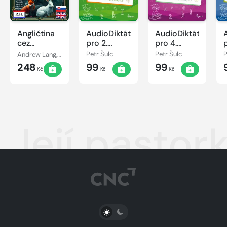
Angličtina
AudioDiktáty
AudioDiktáty
cez
pro 2.
pro 4.
rozprávky
ročník
ročník
Andrew Lang, Róbert Hodoši
Petr Šulc
Petr Šulc
P
(7+)
248
99
99
Kč
Kč
Kč
Její pastor
PŘEPNOUT SVĚTLÝ/TMAVÝ REŽIM