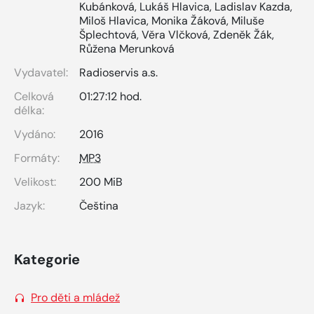
Kubánková
,
Lukáš Hlavica
,
Ladislav Kazda
,
Miloš Hlavica
,
Monika Žáková
,
Miluše
Šplechtová
,
Věra Vlčková
,
Zdeněk Žák
,
Růžena Merunková
Vydavatel:
Radioservis a.s.
Celková
01:27:12 hod.
délka:
Vydáno:
2016
Formáty:
MP3
Velikost:
200 MiB
Jazyk:
Čeština
Kategorie
Pro děti a mládež