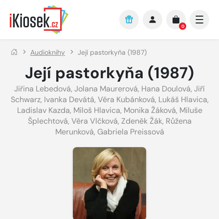
Přejít na hlavní obsah
0
Audioknihy
Její pastorkyňa (1987)
Její pastorkyňa (1987)
Jiřina Lebedová
,
Jolana Maurerová
,
Hana Doulová
,
Jiří
Schwarz
,
Ivanka Devátá
,
Věra Kubánková
,
Lukáš Hlavica
,
Ladislav Kazda
,
Miloš Hlavica
,
Monika Žáková
,
Miluše
Šplechtová
,
Věra Vlčková
,
Zdeněk Žák
,
Růžena
Merunková
,
Gabriela Preissová