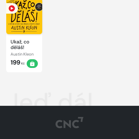
Ukaž, co
děláš!
Austin Kleon
199
Kč
Jeď dál