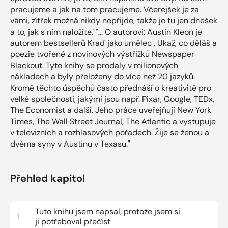
pracujeme a jak na tom pracujeme. Včerejšek je za
vámi, zítřek možná nikdy nepřijde, takže je tu jen dnešek
a to, jak s ním naložíte.""... O autorovi: Austin Kleon je
autorem bestsellerů Kraď jako umělec , Ukaž, co děláš a
poezie tvořené z novinových výstřižků Newspaper
Blackout. Tyto knihy se prodaly v milionových
nákladech a byly přeloženy do více než 20 jazyků.
Kromě těchto úspěchů často přednáší o kreativitě pro
velké společnosti, jakými jsou např. Pixar, Google, TEDx,
The Economist a další. Jeho práce uveřejňují New York
Times, The Wall Street Journal, The Atlantic a vystupuje
v televizních a rozhlasových pořadech. Žije se ženou a
dvěma syny v Austinu v Texasu."
Přehled kapitol
Tuto knihu jsem napsal, protože jsem si
1
ji potřeboval přečíst