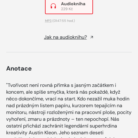
Audiokniha
229 Kč
MP3
(01:47:55 hod.)
Jak na audioknihu?
Anotace
"Tvořivost není rovná přímka s jasným začátkem i
koncem, ale spíše smyčka, která nás pokaždé, když
něco dokončíme, vrací na start. Kdo nezažil muka hodin
nad prázdným listem papíru, kurzorem tepajícím na
monitoru, nástroji rozloženými na pracovní ploše, pocity
vyhoření, zmaru a prázdnoty – ten nepochopí. Nás
ostatní přichází zachránit legendární superhrdina
kreativity Austin Kleon. Jeho seznam deseti