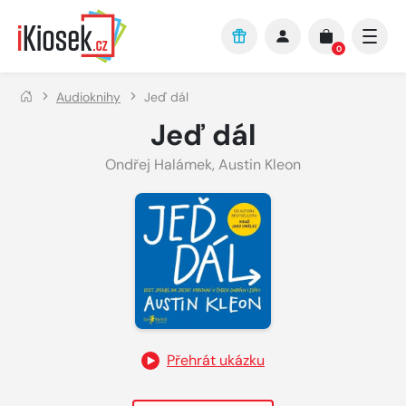
Přejít na hlavní obsah
0
Audioknihy
Jeď dál
Jeď dál
Ondřej Halámek
,
Austin Kleon
Přehrát ukázku