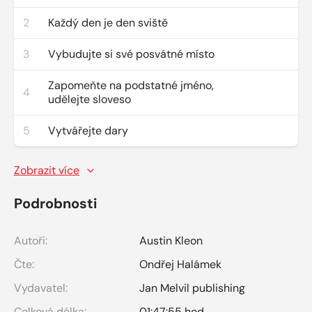
2
Každý den je den sviště
3
Vybudujte si své posvátné místo
Zapomeňte na podstatné jméno,
4
udělejte sloveso
5
Vytvářejte dary
Zobrazit více
Podrobnosti
Autoři:
Austin Kleon
Čte:
Ondřej Halámek
Vydavatel:
Jan Melvil publishing
Celková délka:
01:47:55 hod.