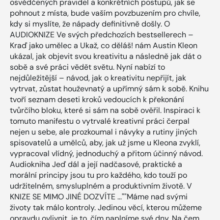
osvědčených pravidel a konkrétních postupů, jak se
pohnout z místa, bude vaším povzbuzením pro chvíle,
kdy si myslíte, že nápady definitivně došly. O
AUDIOKNIZE Ve svých předchozích bestsellerech –
Kraď jako umělec a Ukaž, co děláš! nám Austin Kleon
ukázal, jak objevit svou kreativitu a následně jak dát o
sobě a své práci vědět světu. Nyní nabízí to
nejdůležitější – návod, jak o kreativitu nepřijít, jak
vytrvat, zůstat houževnatý a upřímný sám k sobě. Knihu
tvoří seznam deseti kroků vedoucích k překonání
tvůrčího bloku, které si sám na sobě ověřil. Inspiraci k
tomuto manifestu o vytrvalé kreativní práci čerpal
nejen u sebe, ale prozkoumal i návyky a rutiny jiných
spisovatelů a umělců, aby, jak už jsme u Kleona zvyklí,
vypracoval vlídný, jednoduchý a přitom účinný návod.
Audiokniha Jeď dál a její nadčasové, praktické a
morální principy jsou tu pro každého, kdo touží po
udržitelném, smysluplném a produktivním životě. V
KNIZE SE MIMO JINÉ DOZVÍTE ...""Máme nad svými
životy tak málo kontroly. Jedinou věcí, kterou můžeme
opravdu ovlivnit, je to, čím naplníme své dny. Na čem