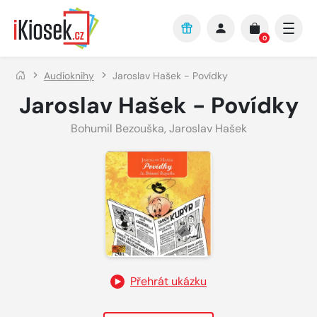
Přejít na hlavní obsah
0
Audioknihy
Jaroslav Hašek - Povídky
Jaroslav Hašek - Povídky
Bohumil Bezouška
,
Jaroslav Hašek
Přehrát ukázku