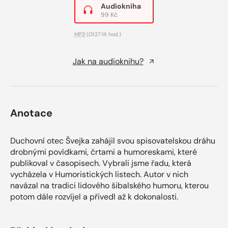
Audiokniha
99 Kč
MP3
(01:27:14 hod.)
Jak na audioknihu?
Anotace
Duchovní otec Švejka zahájil svou spisovatelskou dráhu
drobnými povídkami, črtami a humoreskami, které
publikoval v časopisech. Vybrali jsme řadu, která
vycházela v Humoristických listech. Autor v nich
navázal na tradici lidového šibalského humoru, kterou
potom dále rozvíjel a přivedl až k dokonalosti.