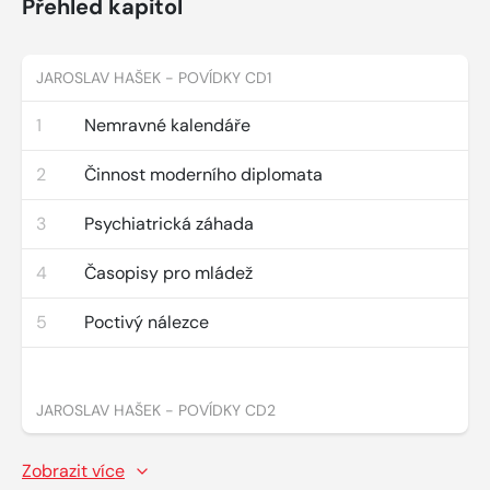
Přehled kapitol
JAROSLAV HAŠEK - POVÍDKY CD1
1
Nemravné kalendáře
2
Činnost moderního diplomata
3
Psychiatrická záhada
4
Časopisy pro mládež
5
Poctivý nálezce
JAROSLAV HAŠEK - POVÍDKY CD2
Zobrazit více