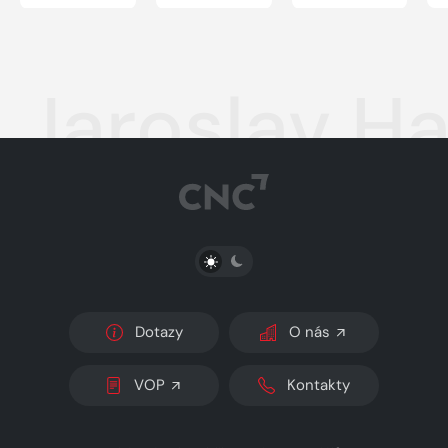
Jaroslav H
PŘEPNOUT SVĚTLÝ/TMAVÝ REŽIM
Dotazy
O nás
VOP
Kontakty