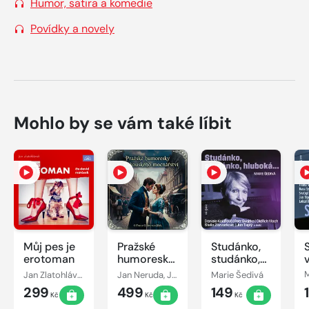
Humor, satira a komedie
Povídky a novely
Mohlo by se vám také líbit
Můj pes je
Pražské
Studánko,
erotoman
humoresky
studánko,
za
hluboká...
Jan Zlatohlávek
Jan Neruda, Jaroslav Hašek, František Jílek, Rudolf Slawitschek
Marie Šedivá
Rakouského
299
499
149
mocnářství
Kč
Kč
Kč