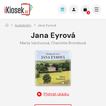
Přejít na hlavní obsah
0
Audioknihy
Jana Eyrová
Jana Eyrová
Marta Vančurová
,
Charlotte Brontëová
Přehrát ukázku