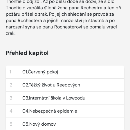
Thonfield odjíždí. Až po delší době se dozví, že sídlo
Thonfield zapálila šílená žena pana Rochestra a ten při
požáru přišel o zrak. Po jejich shledání se provdá za
pana Rochestera a jejich manželství je šťastné a po
narození syna se panu Rochesterovi se pomalu vrací
zrak.
Přehled kapitol
1
01.Červený pokoj
2
02.Těžký život u Reedových
3
03.Internátní škola v Lowoodu
4
04.Nebezpečná epidemie
5
05.Nový domov