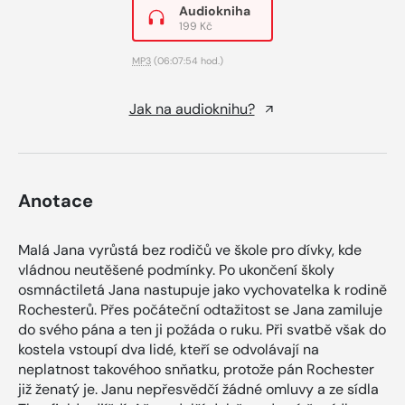
Audiokniha
199 Kč
MP3
(06:07:54 hod.)
Jak na audioknihu?
Anotace
Malá Jana vyrůstá bez rodičů ve škole pro dívky, kde
vládnou neutěšené podmínky. Po ukončení školy
osmnáctiletá Jana nastupuje jako vychovatelka k rodině
Rochesterů. Přes počáteční odtažitost se Jana zamiluje
do svého pána a ten ji požáda o ruku. Při svatbě však do
kostela vstoupí dva lidé, kteří se odvolávají na
neplatnost takovéhoo snňatku, protože pán Rochester
již ženatý je. Janu nepřesvědčí žádné omluvy a ze sídla