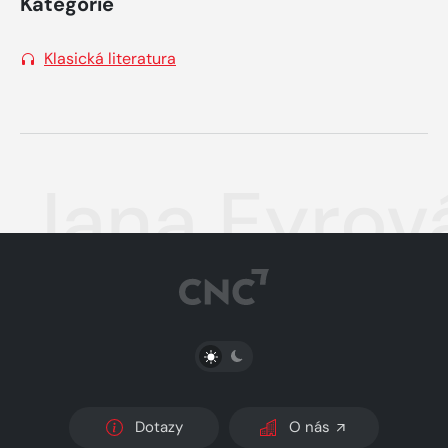
Kategorie
Klasická literatura
Jana Eyrov
PŘEPNOUT SVĚTLÝ/TMAVÝ REŽIM
Dotazy
O nás