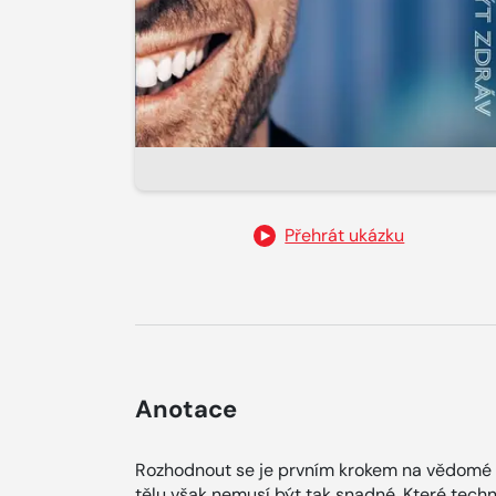
Přehrát ukázku
Anotace
Rozhodnout se je prvním krokem na vědomé c
tělu však nemusí být tak snadné. Které techn