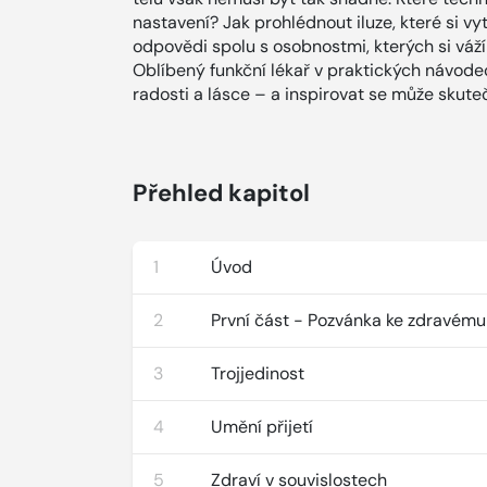
nastavení? Jak prohlédnout iluze, které si v
odpovědi spolu s osobnostmi, kterých si váží 
Oblíbený funkční lékař v praktických návodech
radosti a lásce – a inspirovat se může skute
Přehled kapitol
1
Úvod
2
První část - Pozvánka ke zdravému
3
Trojjedinost
4
Umění přijetí
5
Zdraví v souvislostech