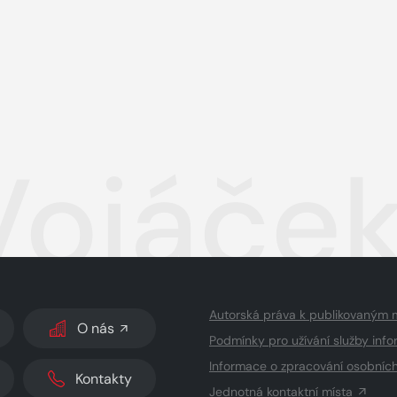
Vojáček
Autorská práva k publikovaným 
O nás
Podmínky pro užívání služby info
Informace o zpracování osobníc
Kontakty
Jednotná kontaktní místa