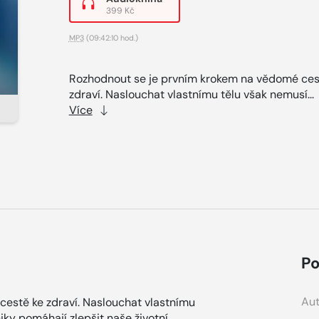
399 Kč
MP3
(09:42:10 hod.)
Rozhodnout se je prvním krokem na vědomé ces
zdraví. Naslouchat vlastnímu tělu však nemusí...
Více
Po
Aut
estě ke zdraví. Naslouchat vlastnímu
iky pomáhají zlepšit naše životní