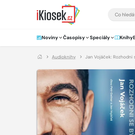
Přejít na hlavní obsah
VYHLEDÁVÁNÍ
Hlavní navigace
Noviny
Časopisy
Speciály
Knihy
Audioknihy
Jan Vojáček: Rozhodni 