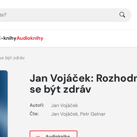
E-knihy
Audioknihy
se být zdráv
Jan Vojáček: Rozhod
se být zdráv
Autoři:
Jan Vojáček
Čte:
Jan Vojáček
,
Petr Gelnar
Audiokniha