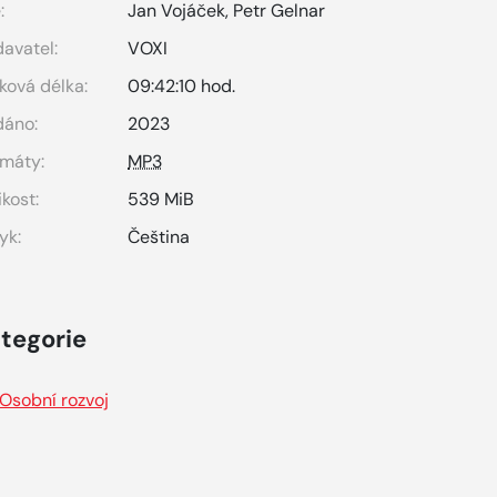
:
Jan Vojáček
,
Petr Gelnar
avatel:
VOXI
ková délka:
09:42:10 hod.
dáno:
2023
máty:
MP3
ikost:
539 MiB
yk:
Čeština
tegorie
Osobní rozvoj