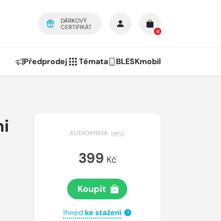
DÁRKOVÝ
CERTIFIKÁT
0
Předprodej
Témata
BLESKmobil
ni
AUDIOKNIHA
(
MP3
)
399
Kč
Koupit
Ihned
ke stažení
?