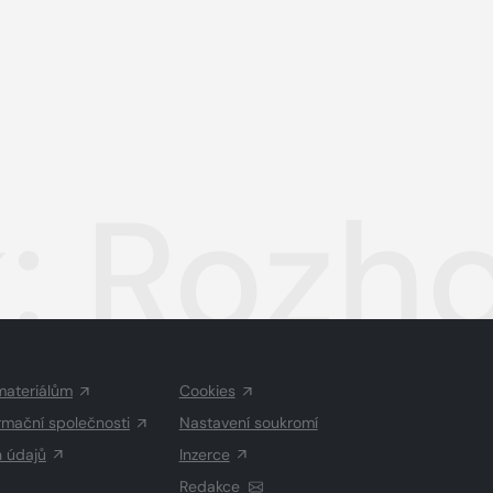
: Rozho
materiálům
Cookies
rmační společnosti
Nastavení soukromí
h údajů
Inzerce
Redakce