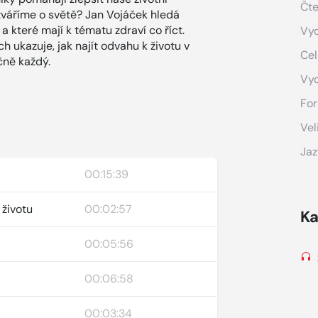
Čte
ytváříme o světě? Jan Vojáček hledá
a které mají k tématu zdraví co říct.
Vyd
 ukazuje, jak najít odvahu k životu v
Cel
čně každý.
Vy
For
Vel
Jaz
00:15:39
 životu
00:02:57
Ka
00:05:56
00:06:58
00:03:34