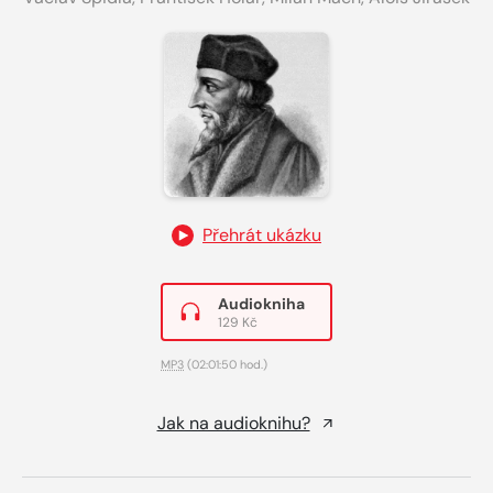
Přehrát ukázku
Audiokniha
129 Kč
MP3
(02:01:50 hod.)
Jak na audioknihu?