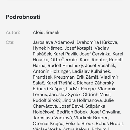
Podrobnosti
Autoři:
Alois Jirásek
Čte:
Jaroslava Adamová
,
Drahomíra Hůrková
,
Hynek Němec
,
Josef Kotapiš
,
Václav
Piskáček
,
Karel Pavlík
,
Josef Červinka
,
Karel
Houska
,
Otto Čermák
,
Karel Richter
,
Rudolf
Harna
,
Rudolf Hrušínský
,
Josef Vošahlík
,
Antonín Holzinger
,
Ladislav Kulhánek
,
František Kreuzman
,
Erik Zámiš
,
Vladimír
Salač
,
Karel Třešňák
,
Richard Záhorský
,
Eduard Kašpar
,
Ludvík Pompe
,
Vladimír
Leraus
,
Jaroslav Synák
,
Oldřich Musil
,
Rudolf Široký
,
Jindra Hollmanová
,
Julie
Charvátová
,
Josef Beyvl
,
Štěpánka
Holečková
,
Bedřich Bobek
,
Josef Chvalina
,
Jaroslava Vacková
,
Vladimír Brabec
,
Otomar Krejča
,
Felix le Breux
,
Bohuš Hradil
,
Václav Voska
,
Artuš Kalous
,
Bohumil