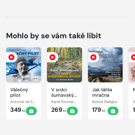
Mohlo by se vám také líbit
Válečný
V srdci
Jak táhla
pilot
šumavských
mračna
hvozdů
Antoine de Saint-Exupéry
Karel Klostermann
Bohuš Balajka
A
349
269
179
Kč
Kč
Kč