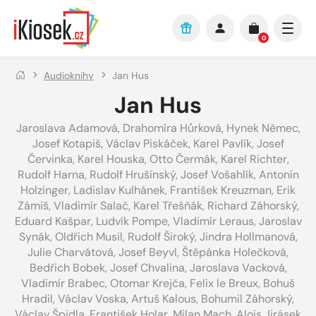
Přejít na hlavní obsah
0
Audioknihy
Jan Hus
Jan Hus
Jaroslava Adamová
,
Drahomíra Hůrková
,
Hynek Němec
,
Josef Kotapiš
,
Václav Piskáček
,
Karel Pavlík
,
Josef
Červinka
,
Karel Houska
,
Otto Čermák
,
Karel Richter
,
Rudolf Harna
,
Rudolf Hrušínský
,
Josef Vošahlík
,
Antonín
Holzinger
,
Ladislav Kulhánek
,
František Kreuzman
,
Erik
Zámiš
,
Vladimír Salač
,
Karel Třešňák
,
Richard Záhorský
,
Eduard Kašpar
,
Ludvík Pompe
,
Vladimír Leraus
,
Jaroslav
Synák
,
Oldřich Musil
,
Rudolf Široký
,
Jindra Hollmanová
,
Julie Charvátová
,
Josef Beyvl
,
Štěpánka Holečková
,
Bedřich Bobek
,
Josef Chvalina
,
Jaroslava Vacková
,
Vladimír Brabec
,
Otomar Krejča
,
Felix le Breux
,
Bohuš
Hradil
,
Václav Voska
,
Artuš Kalous
,
Bohumil Záhorský
,
Václav Špidla
,
František Holar
,
Milan Mach
,
Alois Jirásek