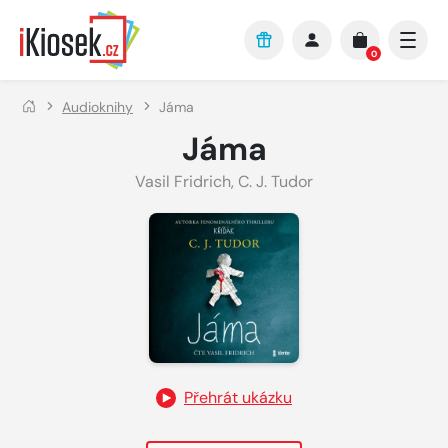
Přejít na hlavní obsah
0
Audioknihy
Jáma
Jáma
Vasil Fridrich
,
C. J. Tudor
Přehrát ukázku