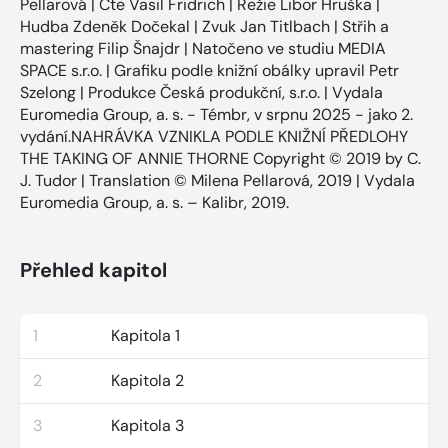
Pellarová | Čte Vasil Fridrich | Režie Libor Hruška |
Hudba Zdeněk Dočekal | Zvuk Jan Titlbach | Střih a
mastering Filip Šnajdr | Natočeno ve studiu MEDIA
SPACE s.r.o. | Grafiku podle knižní obálky upravil Petr
Szelong | Produkce Česká produkční, s.r.o. | Vydala
Euromedia Group, a. s. - Témbr, v srpnu 2025 - jako 2.
vydání.NAHRÁVKA VZNIKLA PODLE KNIŽNÍ PŘEDLOHY
THE TAKING OF ANNIE THORNE Copyright © 2019 by C.
J. Tudor | Translation © Milena Pellarová, 2019 | Vydala
Euromedia Group, a. s. – Kalibr, 2019.
Přehled kapitol
1
Kapitola 1
2
Kapitola 2
3
Kapitola 3