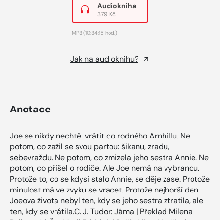
Audiokniha
379 Kč
MP3
(10:34:15 hod.)
Jak na audioknihu?
Anotace
Joe se nikdy nechtěl vrátit do rodného Arnhillu. Ne
potom, co zažil se svou partou: šikanu, zradu,
sebevraždu. Ne potom, co zmizela jeho sestra Annie. Ne
potom, co přišel o rodiče. Ale Joe nemá na vybranou.
Protože to, co se kdysi stalo Annie, se děje zase. Protože
minulost má ve zvyku se vracet. Protože nejhorší den
Joeova života nebyl ten, kdy se jeho sestra ztratila, ale
ten, kdy se vrátila.C. J. Tudor: Jáma | Překlad Milena