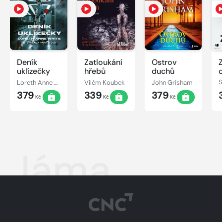
Deník
Zatloukání
Ostrov
uklízečky
hřebů
duchů
Loreth Anne White
Vilém Koubek
John Grisham
379
339
379
Kč
Kč
Kč
Jáma