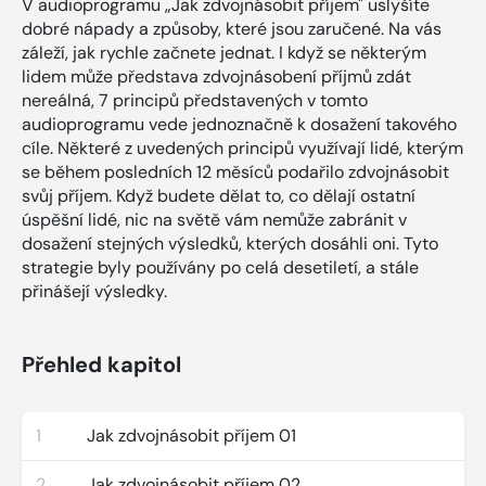
V audioprogramu „Jak zdvojnásobit příjem" uslyšíte
dobré nápady a způsoby, které jsou zaručené. Na vás
záleží, jak rychle začnete jednat. I když se některým
lidem může představa zdvojnásobení příjmů zdát
nereálná, 7 principů představených v tomto
audioprogramu vede jednoznačně k dosažení takového
cíle. Některé z uvedených principů využívají lidé, kterým
se během posledních 12 měsíců podařilo zdvojnásobit
svůj příjem. Když budete dělat to, co dělají ostatní
úspěšní lidé, nic na světě vám nemůže zabránit v
dosažení stejných výsledků, kterých dosáhli oni. Tyto
strategie byly používány po celá desetiletí, a stále
přinášejí výsledky.
Přehled kapitol
1
Jak zdvojnásobit příjem 01
2
Jak zdvojnásobit příjem 02