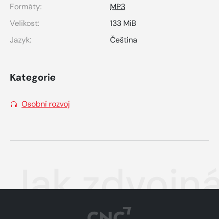
Formáty:
MP3
Velikost:
133 MiB
Jazyk:
Čeština
Kategorie
Osobní rozvoj
Jak zdvojná