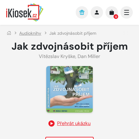
Přejít na hlavní obsah
0
Audioknihy
Jak zdvojnásobit příjem
Jak zdvojnásobit příjem
Vítězslav Kryške
,
Dan Miller
Přehrát ukázku