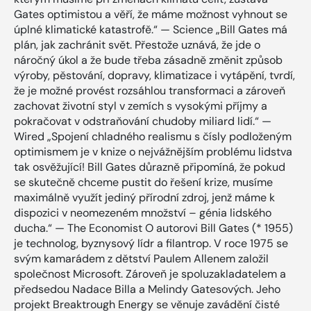
Gates optimistou a věří, že máme možnost vyhnout se
úplné klimatické katastrofě.“ — Science „Bill Gates má
plán, jak zachránit svět. Přestože uznává, že jde o
náročný úkol a že bude třeba zásadně změnit způsob
výroby, pěstování, dopravy, klimatizace i vytápění, tvrdí,
že je možné provést rozsáhlou transformaci a zároveň
zachovat životní styl v zemích s vysokými příjmy a
pokračovat v odstraňování chudoby miliard lidí.“ —
Wired „Spojení chladného realismu s čísly podloženým
optimismem je v knize o nejvážnějším problému lidstva
tak osvěžující! Bill Gates důrazně připomíná, že pokud
se skutečně chceme pustit do řešení krize, musíme
maximálně využít jediný přírodní zdroj, jenž máme k
dispozici v neomezeném množství – génia lidského
ducha.“ — The Economist O autorovi Bill Gates (* 1955)
je technolog, byznysový lídr a filantrop. V roce 1975 se
svým kamarádem z dětství Paulem Allenem založil
společnost Microsoft. Zároveň je spoluzakladatelem a
předsedou Nadace Billa a Melindy Gatesových. Jeho
projekt Breaktrough Energy se věnuje zavádění čisté