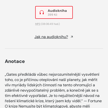
Audiokniha
399 Kč
MP3
(08:06:49 hod.)
Jak na audioknihu?
Anotace
„Gates předkládá vůbec nejsrozumitelnější vysvětlení
toho, co je příčinou oteplování naší planety, jak měřit
vliv myriády lidských činností na tento ohromující a
zdánlivě nevypočitatelný problém, a konečně jak se s
tím efektivně vypořádat. Je to nejužitečnější návod na
řešení klimatické krize, který jsem kdy viděl.“ — Fortune
O knize Nemusíte být klimatologové, abyste měli