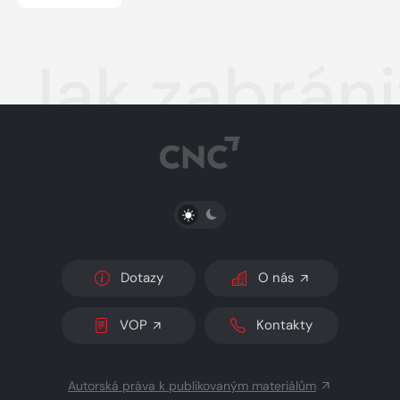
Jak zabráni
PŘEPNOUT SVĚTLÝ/TMAVÝ REŽIM
Dotazy
O nás
VOP
Kontakty
Autorská práva k publikovaným materiálům