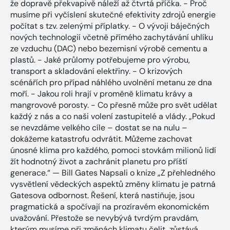
že dopravě překvapivě náleží až čtvrtá příčka. - Proč
musíme při vyčíslení skutečné efektivity zdrojů energie
počítat s tzv. zelenými příplatky. - O vývoji báječných
nových technologií včetně přímého zachytávání uhlíku
ze vzduchu (DAC) nebo bezemisní výrobě cementu a
plastů. - Jaké průlomy potřebujeme pro výrobu,
transport a skladování elektřiny. - O krizových
scénářích pro případ náhlého uvolnění metanu ze dna
moří. - Jakou roli hrají v proměně klimatu krávy a
mangrovové porosty. - Co přesně může pro svět udělat
každý z nás a co naši volení zastupitelé a vlády. „Pokud
se nevzdáme velkého cíle – dostat se na nulu –
dokážeme katastrofu odvrátit. Můžeme zachovat
únosné klima pro každého, pomoci stovkám milionů lidí
žít hodnotný život a zachránit planetu pro příští
generace.“ — Bill Gates Napsali o knize „Z přehledného
vysvětlení vědeckých aspektů změny klimatu je patrná
Gatesova odbornost. Řešení, která nastiňuje, jsou
pragmatická a spočívají na prozíravém ekonomickém
uvažování. Přestože se nevybývá tvrdým pravdám,
kterým musíme při změnách klimatu čelit, zůstává