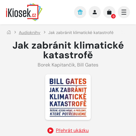
Přejít na hlavní obsah
0
Audioknihy
Jak zabránit klimatické katastrofě
Jak zabránit klimatické
katastrofě
Borek Kapitančik
,
Bill Gates
Přehrát ukázku