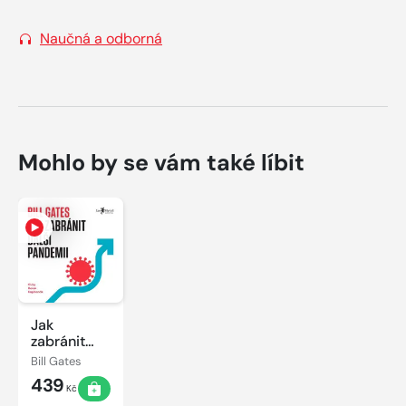
Naučná a odborná
Mohlo by se vám také líbit
Jak
zabránit
další
Bill Gates
pandemii
439
Kč