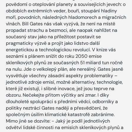
povědomí o oteplování planety a souvisejících jevech: o
obdobích extrémních veder, bouří, stoupání hladiny
moří, povodních, následných hladomorech a migračních
vlnách. Bill Gates nás však vyzývá, že není na místě
propadat strachu a bezmoci, ale naopak nahlížet na
současný stav jako na příležitost postavit se
pragmaticky výzvě a projít jako lidstvo další
energetickou a technologickou revolucí. V knize vás
seznámí s plánem snížit do roku 2050 emise
skleníkových plynů ze současných 51 miliard tun ročně
na nulu. Jde o velkolepý plán, ale nereálný. Gates jasně
vysvětluje všechny zásadní aspekty problematiky –
jednotlivé zdroje emisí, možné alternativy, technologie,
které již existují, i slibné inovace, jež jsou teprve na
obzoru. Nečekejte přitom výčitky ani zmar. I díky
dlouholeté spolupráci s předními vědci, odborníky a
politiky neztrácí Gates naději a přesvědčení, že
společným úsilím klimatické katastrofě zabráníme.
Mimo jiné se dozvíte: - Jaký je podíl jednotlivých
odvětví lidské činnosti na emisích skleníkových plynů a