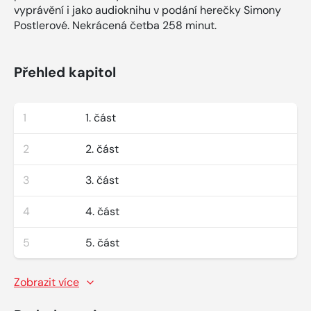
vyprávění i jako audioknihu v podání herečky Simony
Postlerové. Nekrácená četba 258 minut.
Přehled kapitol
1
1. část
2
2. část
3
3. část
4
4. část
5
5. část
Zobrazit více