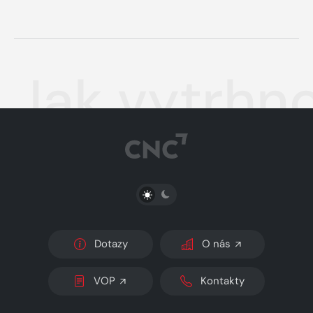
Jak vytrhno
PŘEPNOUT SVĚTLÝ/TMAVÝ REŽIM
Dotazy
O nás
VOP
Kontakty