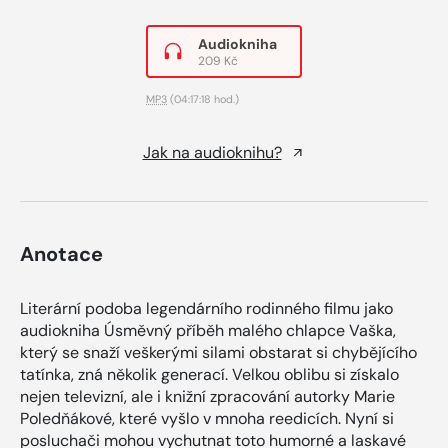
Audiokniha
209 Kč
MP3
(04:17:18 hod.)
Jak na audioknihu?
Anotace
Literární podoba legendárního rodinného filmu jako
audiokniha Úsměvný příběh malého chlapce Vaška,
který se snaží veškerými silami obstarat si chybějícího
tatínka, zná několik generací. Velkou oblibu si získalo
nejen televizní, ale i knižní zpracování autorky Marie
Poledňákové, které vyšlo v mnoha reedicích. Nyní si
posluchači mohou vychutnat toto humorné a laskavé