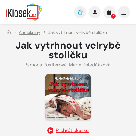
Přejít na hlavní obsah
0
Audioknihy
Jak vytrhnout velrybě stoličku
Jak vytrhnout velrybě
stoličku
Simona Postlerová
,
Marie Poledňáková
Přehrát ukázku