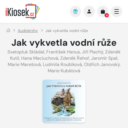
Přejít na hlavní obsah
0
Audioknihy
Jak vykvetla vodní růže
Jak vykvetla vodní růže
Svatopluk Skládal
,
František Hanus
,
Jiří Plachý
,
Zdeněk
Kutil
,
Hana Maciuchová
,
Zdeněk Řehoř
,
Jaromír Spal
,
Marie Marešová
,
Ludmila Roubíková
,
Oldřich Janovský
,
Marie Kubátová