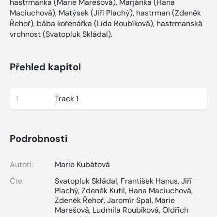
hastrmanka (Marie Marešová), Marjánka (Hana
Maciuchová), Matýsek (Jiří Plachý), hastrman (Zdeněk
Řehoř), bába kořenářka (Lída Roubíková), hastrmanská
vrchnost (Svatopluk Skládal).
Přehled kapitol
1
Track 1
Podrobnosti
Autoři:
Marie Kubátová
Čte:
Svatopluk Skládal
,
František Hanus
,
Jiří
Plachý
,
Zdeněk Kutil
,
Hana Maciuchová
,
Zdeněk Řehoř
,
Jaromír Spal
,
Marie
Marešová
,
Ludmila Roubíková
,
Oldřich