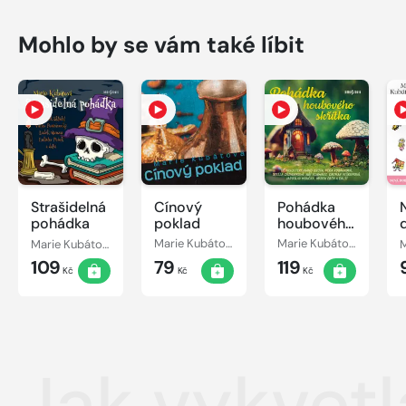
Mohlo by se vám také líbit
Strašidelná
Cínový
Pohádka
pohádka
poklad
houbového
skřítka
Marie Kubátová
Marie Kubátová
Marie Kubátová
109
79
119
Kč
Kč
Kč
Jak vykvetl