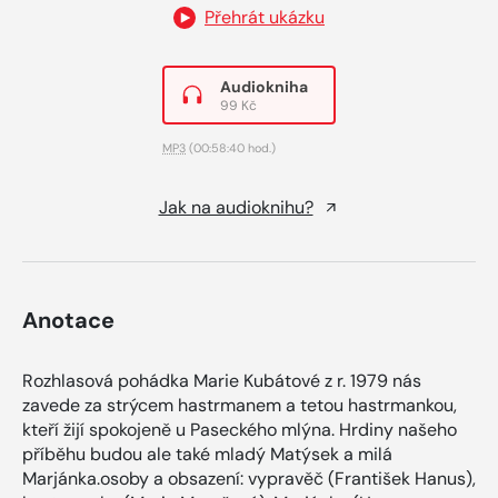
Přehrát ukázku
Audiokniha
99 Kč
MP3
(00:58:40 hod.)
Jak na audioknihu?
Anotace
Rozhlasová pohádka Marie Kubátové z r. 1979 nás
zavede za strýcem hastrmanem a tetou hastrmankou,
kteří žijí spokojeně u Paseckého mlýna. Hrdiny našeho
příběhu budou ale také mladý Matýsek a milá
Marjánka.osoby a obsazení: vypravěč (František Hanus),