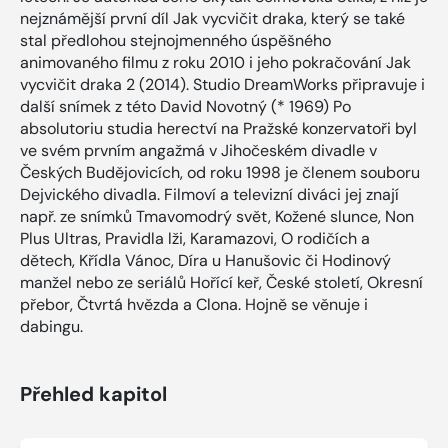
nejznámější první díl Jak vycvičit draka, který se také
stal předlohou stejnojmenného úspěšného
animovaného filmu z roku 2010 i jeho pokračování Jak
vycvičit draka 2 (2014). Studio DreamWorks připravuje i
další snímek z této David Novotný (* 1969) Po
absolutoriu studia herectví na Pražské konzervatoři byl
ve svém prvním angažmá v Jihočeském divadle v
Českých Budějovicích, od roku 1998 je členem souboru
Dejvického divadla. Filmoví a televizní diváci jej znají
např. ze snímků Tmavomodrý svět, Kožené slunce, Non
Plus Ultras, Pravidla lži, Karamazovi, O rodičích a
dětech, Křídla Vánoc, Díra u Hanušovic či Hodinový
manžel nebo ze seriálů Hořící keř, České století, Okresní
přebor, Čtvrtá hvězda a Clona. Hojně se věnuje i
dabingu.
Přehled kapitol