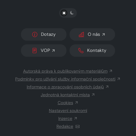
PŘEPNOUT SVĚTLÝ/TMAVÝ REŽIM
Dotazy
O nás
VOP
Kontakty
Autorská práva k publikovaným materiálům
Podmínky pro užívání služby informační společnosti
Informace o zpracování osobních údajů
Jednotná kontaktní místa
Cookies
Nastavení soukromí
Inzerce
Redakce