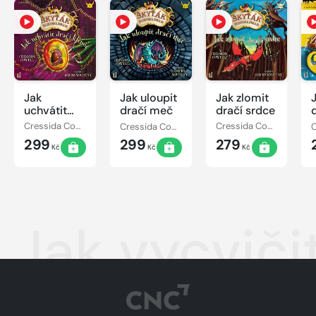
Jak
Jak uloupit
Jak zlomit
uchvátit
dračí meč
dračí srdce
dračí
Cressida Cowell
Cressida Cowell
Cressida Cowell
klenot
299
299
279
Kč
Kč
Kč
Jak vycviči