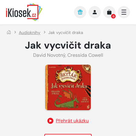
Přejít na hlavní obsah
0
Audioknihy
Jak vycvičit draka
Jak vycvičit draka
David Novotný
,
Cressida Cowell
Přehrát ukázku