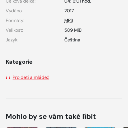
Celková délka:
04:16:01 hod.
Vydáno:
2017
Formáty:
MP3
Velikost:
589 MiB
Jazyk:
Čeština
Kategorie
Pro děti a mládež
Mohlo by se vám také líbit