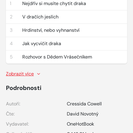
1
Nejdřív si musíte chytit draka
2
V dračích jeslích
3
Hrdinství, nebo vyhnanství
4
Jak vycvičit draka
5
Rozhovor s Dědem Vrásečníkem
Zobrazit více
Podrobnosti
Autoři:
Cressida Cowell
Čte:
David Novotný
Vydavatel:
OneHotBook