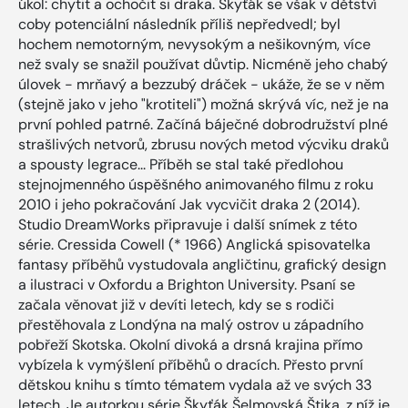
úkol: chytit a ochočit si draka. Škyťák se však v dětství
coby potenciální následník příliš nepředvedl; byl
hochem nemotorným, nevysokým a nešikovným, více
než svaly se snažil používat důvtip. Nicméně jeho chabý
úlovek - mrňavý a bezzubý dráček - ukáže, že se v něm
(stejně jako v jeho "krotiteli") možná skrývá víc, než je na
první pohled patrné. Začíná báječné dobrodružství plné
strašlivých netvorů, zbrusu nových metod výcviku draků
a spousty legrace... Příběh se stal také předlohou
stejnojmenného úspěšného animovaného filmu z roku
2010 i jeho pokračování Jak vycvičit draka 2 (2014).
Studio DreamWorks připravuje i další snímek z této
série. Cressida Cowell (* 1966) Anglická spisovatelka
fantasy příběhů vystudovala angličtinu, grafický design
a ilustraci v Oxfordu a Brighton University. Psaní se
začala věnovat již v devíti letech, kdy se s rodiči
přestěhovala z Londýna na malý ostrov u západního
pobřeží Skotska. Okolní divoká a drsná krajina přímo
vybízela k vymýšlení příběhů o dracích. Přesto první
dětskou knihu s tímto tématem vydala až ve svých 33
letech. Je autorkou série Škyťák Šelmovská Štika, z níž je