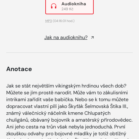
Audiokniha
249 Kč
MP3
(04:16:01 hod.)
Jak na audioknihu?
Anotace
Jak se stát největším vikingským hrdinou všech dob?
Můžete se jím prostě narodit. Může vám to zákulisními
intrikami zařídit vaše babička. Nebo se k tomu můžete
dopracovat vlastní pílí jako Škyťák Šelmovská Štika III.,
známý válečnický náčelník kmene Chlupatých
chuligánů, obávaný bojovník a amatérský přírodovědec.
Ani jeho cesta na trůn však nebyla jednoduchá. První
zkouškou odvahy pro bojovné mladíky je totiž obtížný