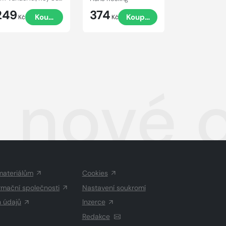
249
374
336
Koupit
Koupit
Kč
Kč
Kč
t nové
materiálům
Cookies
rmační společnosti
Nastavení soukromí
h údajů
Inzerce
Redakce