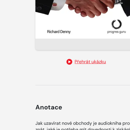
Přehrát ukázku
Anotace
Jak uzavírat nové obchody je audiokniha pro
znát, jaké je potřeba mít dovednosti k získá