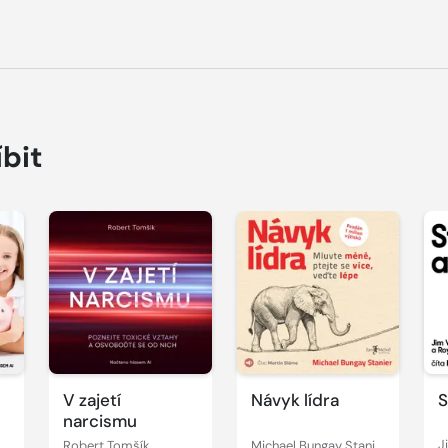
íbit
Přehrát
Přehrát
P
ukázku
ukázku
u
V zajetí
Návyk lídra
S
narcismu
Robert Tomšík
Michael Bungay Stanier