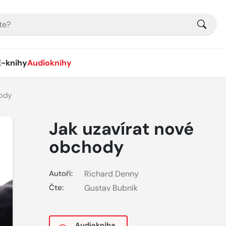
E-knihy
Audioknihy
hody
Jak uzavírat nové
obchody
Autoři:
Richard Denny
Čte:
Gustav Bubník
Audiokniha