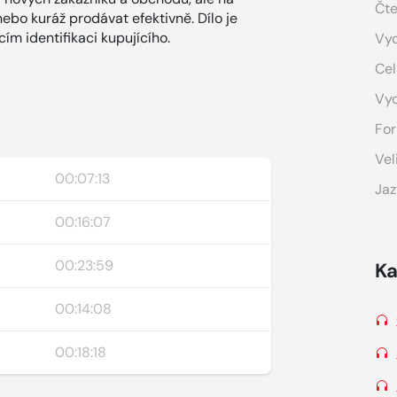
Čte
ebo kuráž prodávat efektivně. Dílo je
m identifikaci kupujícího.
Vyd
Cel
Vy
For
Vel
00:07:13
Jaz
00:16:07
00:23:59
Ka
00:14:08
00:18:18