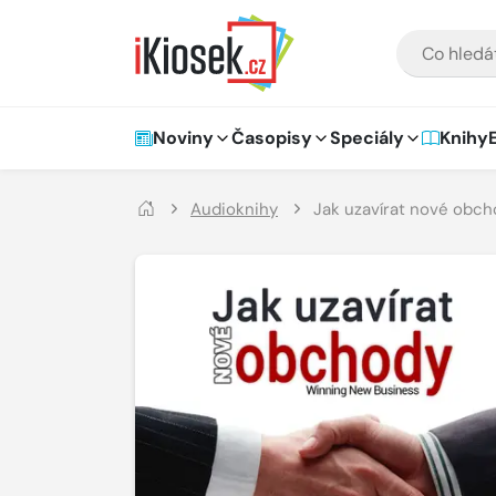
Přejít na hlavní obsah
VYHLEDÁVÁNÍ
Hlavní navigace
Noviny
Časopisy
Speciály
Knihy
Audioknihy
Jak uzavírat nové obc