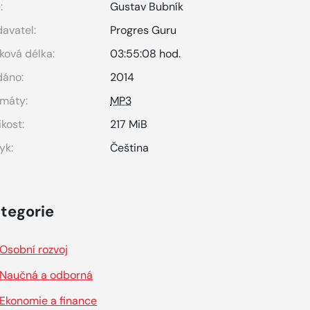
:
Gustav Bubník
avatel:
Progres Guru
ková délka:
03:55:08 hod.
dáno:
2014
máty:
MP3
ikost:
217 MiB
yk:
Čeština
tegorie
Osobní rozvoj
Naučná a odborná
Ekonomie a finance