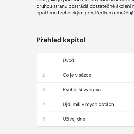
druhou stranu postrádá dostatečné školení n
opatřeno technickým prostředkem umožňující
Přehled kapitol
1
Úvod
2
Co je v sázce
3
Rychlejší vyhrává
4
Ujdi míli v mých botách
5
Užívej dne