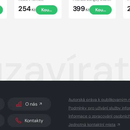
254
399
Koupit
Koupit
Kč
Kč
uzavíra
Autorská práva k publikovaným 
O nás
Podmínky pro užívání služby info
Informace o zpracování osobníc
Kontakty
Jednotná kontaktní místa