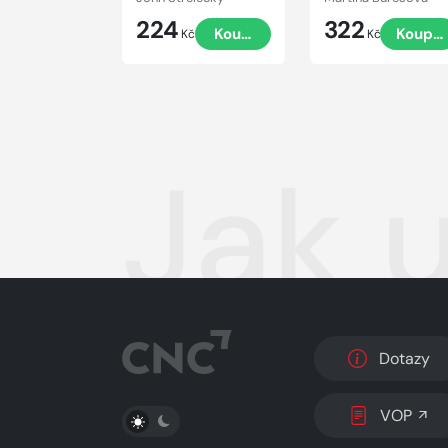
224
322
Koupit
Koupit
Kč
Kč
Jak 
Dotazy
PŘEPNOUT SVĚTLÝ/TMAVÝ REŽIM
VOP