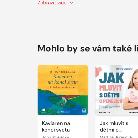
Zobrazit více
Mohlo by se vám také l
Přehrát
Přehrát
ukázku
ukázku
Kaviareň na
Jak mluvit s
konci sveta
dětmi o
penězích
John Strelecky
Martina Burešová