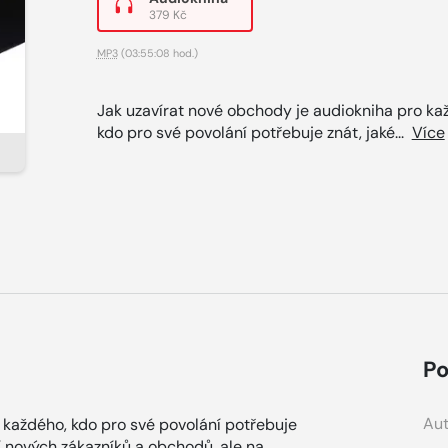
379 Kč
MP3
(03:55:08 hod.)
Jak uzavírat nové obchody je audiokniha pro ka
kdo pro své povolání potřebuje znát, jaké...
Více
Po
Aut
 každého, kdo pro své povolání potřebuje
ní nových zákazníků a obchodů, ale na