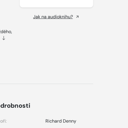
Jak na audioknihu?
ždého,
drobnosti
oři:
Richard Denny