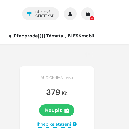
DÁRKOVÝ
CERTIFIKÁT
0
Předprodej
Témata
BLESKmobil
AUDIOKNIHA
(
MP3
)
379
Kč
Koupit
Ihned
ke stažení
?