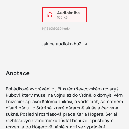
Audiokniha
109 Kč
MP3
(01:30:39 hod.)
Jak na audioknihu?
Anotace
Pohádkové vyprávění o jičínském ševcovském tovaryši
Kubovi, který musel na vojnu až do Vídně, o domýšlivém
knížecím správci Kolomajzníkovi, o vodnících, samotném
císaři pánu i o Stázině, které náramně slušela červená
sukně. Poslední rozhlasová práce Karla Högera. Seriál
rozhlasových večerníčků zůstal bohužel opuštěným
torzem a po Högerově náhlé smrti ve vyprávění