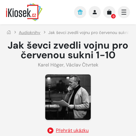
Přejít na hlavní obsah
0
Audioknihy
Jak ševci zvedli vojnu pro červenou sukni 1-1
Jak ševci zvedli vojnu pro
červenou sukni 1-10
Karel Höger
,
Václav Čtvrtek
Přehrát ukázku