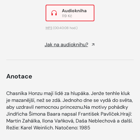
Audiokniha
119 Kč
MP3
(00:40:08 hod.)
Jak na audioknihu?
Anotace
Chasníka Honzu mají lidé za hlupáka. Jenže tenhle kluk
je mazanější, než se zdá. Jednoho dne se vydá do světa,
aby uzdravil nemocnou princeznu.Na motivy pohádky
Jindřicha Šimona Baara napsal František Pavlíček.Hrají:
Martin Zahálka, Ilona Vaňková, Daša Neblechová a další.
Režie: Karel Weinlich. Natočeno: 1985