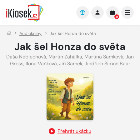
Přejít na hlavní obsah
0
Audioknihy
Jak šel Honza do světa
Jak šel Honza do světa
Daša Neblechová
,
Martin Zahálka
,
Martina Samková
,
Jan
Gross
,
Ilona Vaňková
,
Jiří Samek
,
Jindřich Šimon Baar
Přehrát ukázku