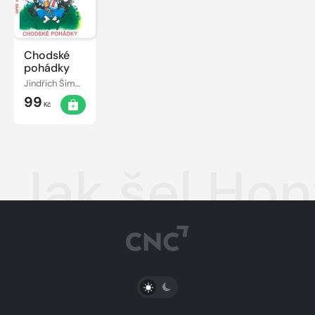
Chodské
pohádky
Jindřich Šimon Baar
99
Kč
Jak šel Hon
PŘEPNOUT SVĚTLÝ/TMAVÝ REŽIM