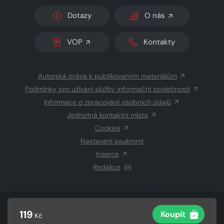
Dotazy
O nás
VOP
Kontakty
Autorská práva k publikovaným materiálům
Podmínky pro užívání služby informační společnosti
Informace o zpracování osobních údajů
Jednotná kontaktní místa
Cookies
Nastavení soukromí
Inzerce
Redakce
© 2026 Copyright
CZECH NEWS CENTER a.s.
a dodavatelé
119
Koupit
Kč
obsahu