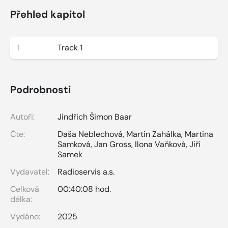
Přehled kapitol
1
Track 1
Podrobnosti
Autoři:
Jindřich Šimon Baar
Čte:
Daša Neblechová
,
Martin Zahálka
,
Martina
Samková
,
Jan Gross
,
Ilona Vaňková
,
Jiří
Samek
Vydavatel:
Radioservis a.s.
Celková
00:40:08 hod.
délka:
Vydáno:
2025