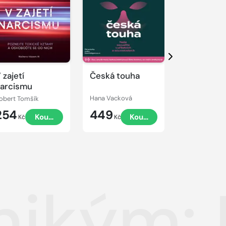
kázku
Přehrát
Přehrát
ukázku
ukázku
Další
 zajetí
Česká touha
Černá ovc
arcismu
rodiny
obert Tomšík
Hana Vacková
Peter Teusche
254
449
449
Koupit
Koupit
Kč
Kč
Kč
 nikým: