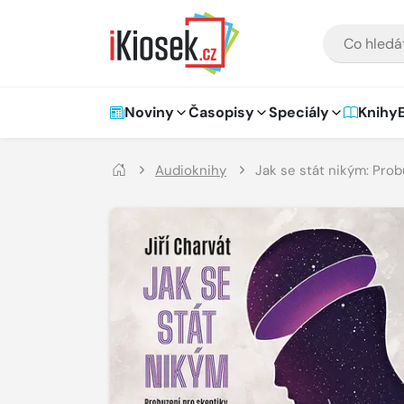
Přejít na hlavní obsah
VYHLEDÁVÁNÍ
Hlavní navigace
Noviny
Časopisy
Speciály
Knihy
Audioknihy
Jak se stát nikým: Prob