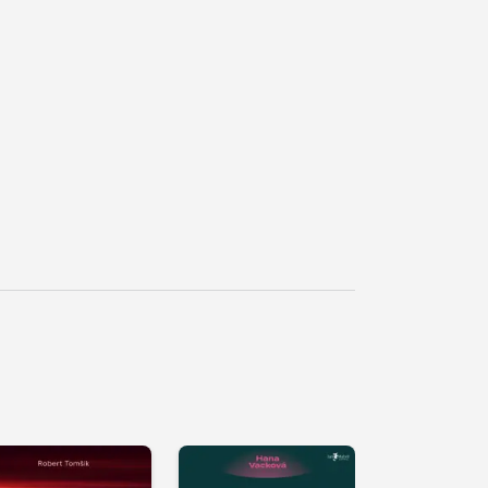
řehrát