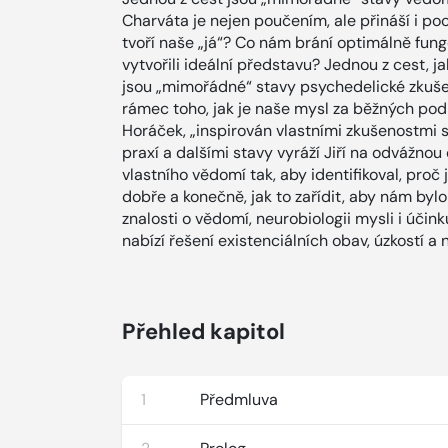
Charváta je nejen poučením, ale přináší i po
tvoří naše „já“? Co nám brání optimálně fung
vytvořili ideální představu? Jednou z cest, 
jsou „mimořádné“ stavy psychedelické zkuše
rámec toho, jak je naše mysl za běžných podm
Horáček, „inspirován vlastními zkušenostm
praxí a dalšími stavy vyráží Jiří na odvážn
vlastního vědomí tak, aby identifikoval, proč
dobře a konečně, jak to zařídit, aby nám byl
znalosti o vědomí, neurobiologii mysli i účin
nabízí řešení existenciálních obav, úzkostí a 
Přehled kapitol
1
Předmluva