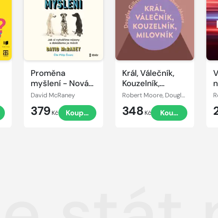
ukázku
ukázku
u
Proměna
Král, Válečník,
V
myšlení - Nová
Kouzelník,
n
věda o víře,
Milovník
David McRaney
Robert Moore, Douglas Gillette
R
názoru a
379
348
t
Koupit
Koupit
přesvědčování
Kč
Kč
se stát