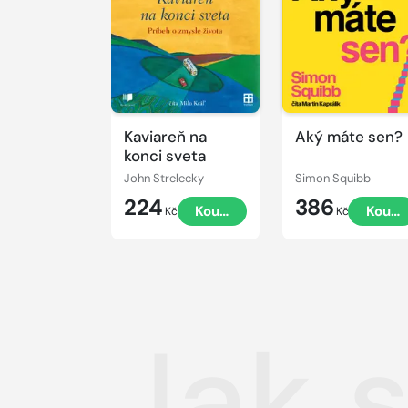
ukázku
ukázku
Kaviareň na
Aký máte sen?
konci sveta
John Strelecky
Simon Squibb
224
386
Koupit
Koupi
Kč
Kč
Jak 