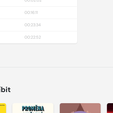
00:02:02
00:16:11
00:23:34
00:22:52
íbit
Přehrát
Přehrát
P