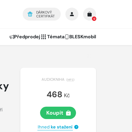
DÁRKOVÝ
CERTIFIKÁT
0
Předprodej
Témata
BLESKmobil
AUDIOKNIHA
(
MP3
)
ky
468
Kč
ří
Koupit
Ihned
ke stažení
?