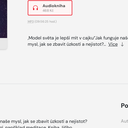
Audiokniha
468 Kč
MP3
(09:56:25 hod.)
,Model světa je lepší mít v cajku“Jak funguje naš
mysl, jak se zbavit úzkostí a nejistot?...
Více
Po
Aut
naše mysl, jak se zbavit úzkostí a nejistot?
, například meditace. Kniha Jiřího