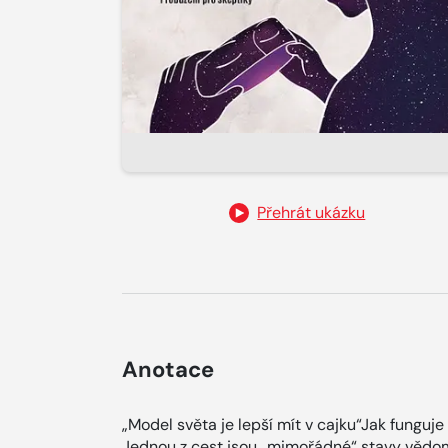
Přehrát ukázku
Anotace
„Model světa je lepší mít v cajku“Jak funguje 
Jednou z cest jsou „mimořádné“ stavy vědomí