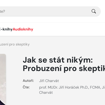
E-knihy
Audioknihy
uzení pro skeptiky
Jak se stát nikým:
Probuzení pro skepti
Autoři:
Jiří Charvát
Čte:
prof. MUDr. Jiří Horáček Ph.D., FCMA
,
Ji
Charvát