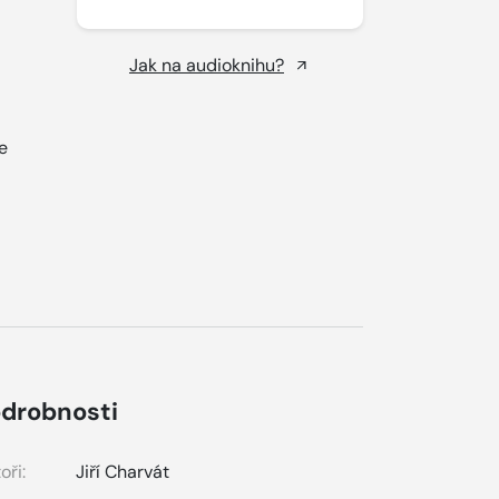
Jak na audioknihu?
e
drobnosti
oři:
Jiří Charvát