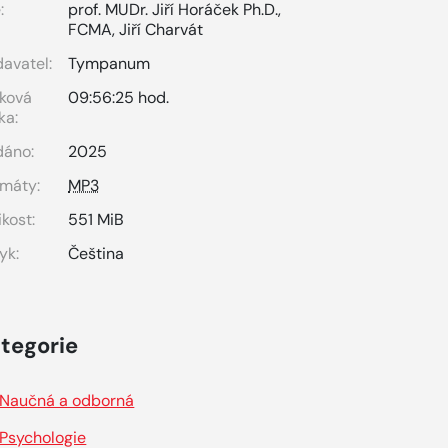
:
prof. MUDr. Jiří Horáček Ph.D.,
FCMA
,
Jiří Charvát
avatel:
Tympanum
ková
09:56:25 hod.
ka:
dáno:
2025
máty:
MP3
ikost:
551 MiB
yk:
Čeština
tegorie
Naučná a odborná
Psychologie