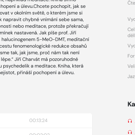
Čte
chopení a úlevu.Chcete pochopit, jak se
ovat v okolním světě, o kterém jsme si
Vyd
jak napravit chybné vnímání sebe sama,
nosti nebo meditace, protože překračují
Cel
ínek nastavená. Jak píše prof. Jiří
dél
i s halucinogenem 5-MeO-DMT, meditační
Vy
ou cestu fenomenologické redukce obsahů
 jsme tak, jak jsme, proč nám tak není
For
o lépe.“ Jiří Charvát má pozoruhodné
ku psychedelik a meditace. Kniha, která
Vel
nejistot, přináší pochopení a úlevu.
Jaz
Ka
00:13:24