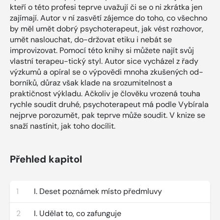
kteří o této profesi teprve uvažují či se o ni zkrátka jen
zajímají. Autor v ní zasvětí zájemce do toho, co všechno
by měl umět dobrý psychoterapeut, jak vést rozhovor,
umět naslouchat, do-držovat etiku i nebát se
improvizovat. Pomocí této knihy si můžete najít svůj
vlastní terapeu-tický styl. Autor sice vycházel z řady
výzkumů a opíral se o výpovědi mnoha zkušených od-
borníků, důraz však klade na srozumitelnost a
praktičnost výkladu. Ačkoliv je člověku vrozená touha
rychle soudit druhé, psychoterapeut má podle Vybírala
nejprve porozumět, pak teprve může soudit. V knize se
snaží nastínit, jak toho docílit.
Přehled kapitol
1
I. Deset poznámek místo předmluvy
2
I. Udělat to, co zafunguje