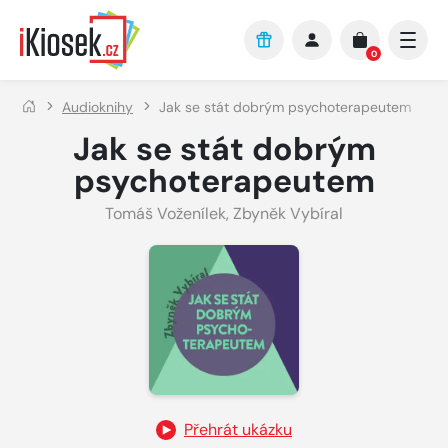
Přejít na hlavní obsah
0
Audioknihy
Jak se stát dobrým psychoterapeutem
Jak se stát dobrým
psychoterapeutem
Tomáš Voženílek
,
Zbyněk Vybíral
Přehrát ukázku