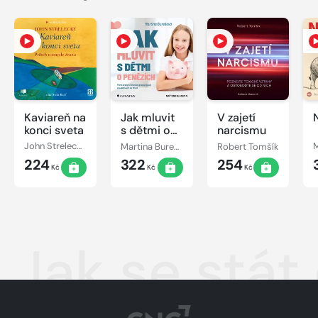
Kaviareň na
Jak mluvit
V zajetí
konci sveta
s dětmi o
narcismu
penězích
John Strelecky
Martina Burešová
Robert Tomšík
224
322
254
Kč
Kč
Kč
Jak se stá