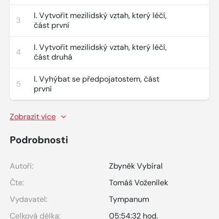
I. Vytvořit mezilidský vztah, který léčí,
3
část první
I. Vytvořit mezilidský vztah, který léčí,
4
část druhá
I. Vyhýbat se předpojatostem, část
5
první
Zobrazit více
Podrobnosti
Autoři:
Zbyněk Vybíral
Čte:
Tomáš Voženílek
Vydavatel:
Tympanum
Celková délka:
05:54:32 hod.