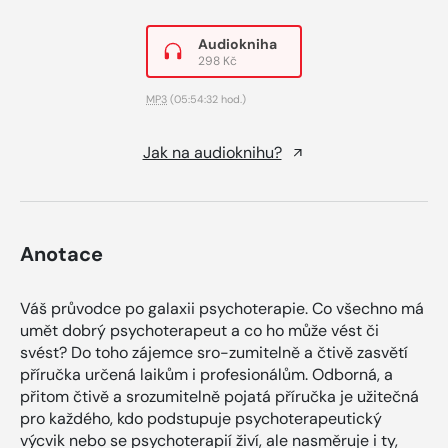
Audiokniha
298 Kč
MP3
(05:54:32 hod.)
Jak na audioknihu?
Anotace
Váš průvodce po galaxii psychoterapie. Co všechno má
umět dobrý psychoterapeut a co ho může vést či
svést? Do toho zájemce sro-zumitelně a čtivě zasvětí
příručka určená laikům i profesionálům. Odborná, a
přitom čtivě a srozumitelně pojatá příručka je užitečná
pro každého, kdo podstupuje psychoterapeutický
výcvik nebo se psychoterapií živí, ale nasměruje i ty,