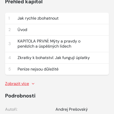
Přehled kapitol
1
Jak rychle zbohatnout
2
Úvod
KAPITOLA PRVNÍ: Mýty a pravdy o
3
penězích a úspěšných lidech
4
Zkratky k bohatství: Jak fungují úplatky
5
Peníze nejsou důležité
Zobrazit více
Podrobnosti
Autoři:
Andrej Prešovský