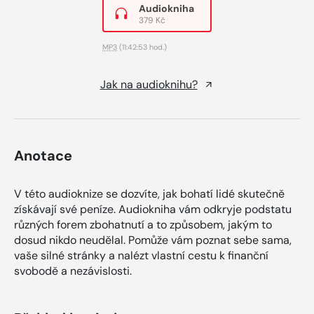
Audiokniha
379 Kč
MP3
(11:42:53 hod.)
Jak na audioknihu?
Anotace
V této audioknize se dozvíte, jak bohatí lidé skutečně
získávají své peníze. Audiokniha vám odkryje podstatu
různých forem zbohatnutí a to způsobem, jakým to
dosud nikdo neudělal. Pomůže vám poznat sebe sama,
vaše silné stránky a nalézt vlastní cestu k finanční
svobodě a nezávislosti.