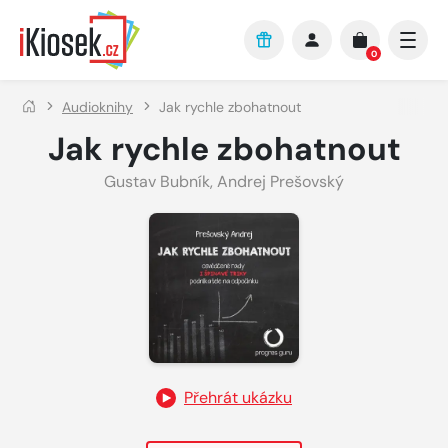
Přejít na hlavní obsah
0
Audioknihy
Jak rychle zbohatnout
Jak rychle zbohatnout
Gustav Bubník
,
Andrej Prešovský
Přehrát ukázku