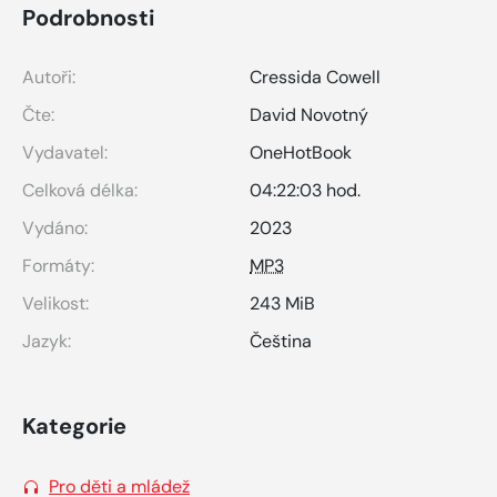
Podrobnosti
Autoři:
Cressida Cowell
Čte:
David Novotný
Vydavatel:
OneHotBook
Celková délka:
04:22:03 hod.
Vydáno:
2023
Formáty:
MP3
Velikost:
243 MiB
Jazyk:
Čeština
Kategorie
Pro děti a mládež