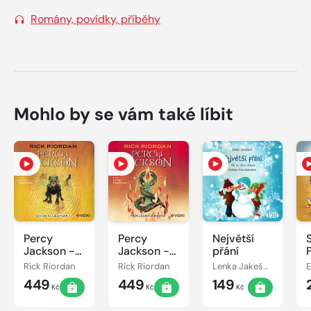
Romány, povídky, příběhy
Mohlo by se vám také líbit
Percy
Percy
Největší
Jackson -
Jackson -
přání
Bitva o
Poslední z
Rick Riordan
Rick Riordan
Lenka Jakešová
labyrint
bohů
449
449
149
Kč
Kč
Kč