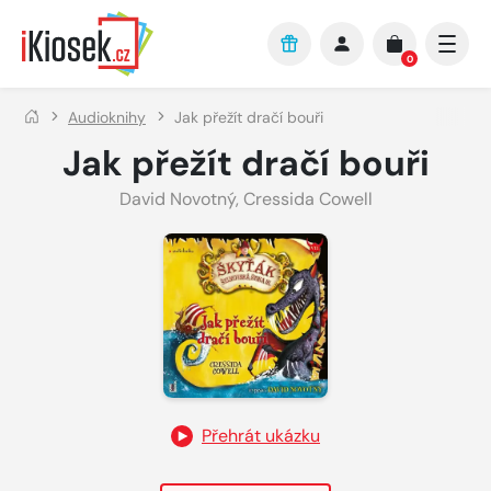
Přejít na hlavní obsah
0
Audioknihy
Jak přežít dračí bouři
Jak přežít dračí bouři
David Novotný
,
Cressida Cowell
Přehrát ukázku