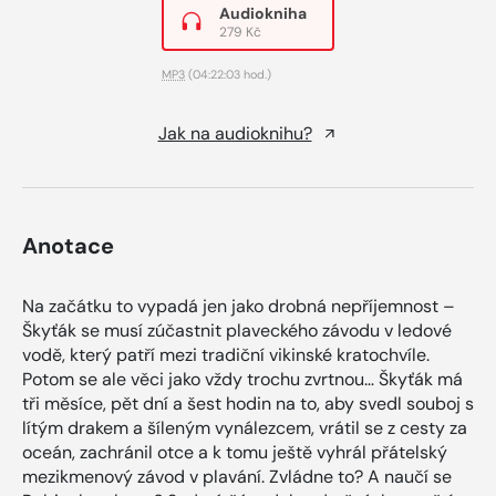
Audiokniha
279 Kč
MP3
(04:22:03 hod.)
Jak na audioknihu?
Anotace
Na začátku to vypadá jen jako drobná nepříjemnost –
Škyťák se musí zúčastnit plaveckého závodu v ledové
vodě, který patří mezi tradiční vikinské kratochvíle.
Potom se ale věci jako vždy trochu zvrtnou… Škyťák má
tři měsíce, pět dní a šest hodin na to, aby svedl souboj s
lítým drakem a šíleným vynálezcem, vrátil se z cesty za
oceán, zachránil otce a k tomu ještě vyhrál přátelský
mezikmenový závod v plavání. Zvládne to? A naučí se