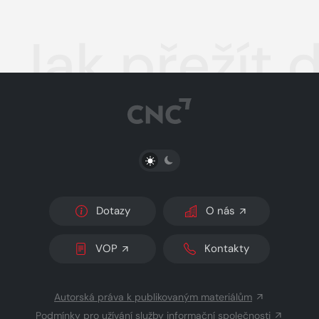
Jak přežít 
PŘEPNOUT SVĚTLÝ/TMAVÝ REŽIM
Dotazy
O nás
VOP
Kontakty
Autorská práva k publikovaným materiálům
Podmínky pro užívání služby informační společnosti