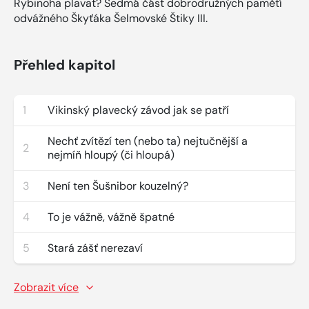
Rybinoha plavat? Sedmá část dobrodružných pamětí
odvážného Škyťáka Šelmovské Štiky III.
Přehled kapitol
1
Vikinský plavecký závod jak se patří
Nechť zvítězí ten (nebo ta) nejtučnější a
2
nejmíň hloupý (či hloupá)
3
Není ten Šušnibor kouzelný?
4
To je vážně, vážně špatné
5
Stará zášť nerezaví
Zobrazit více