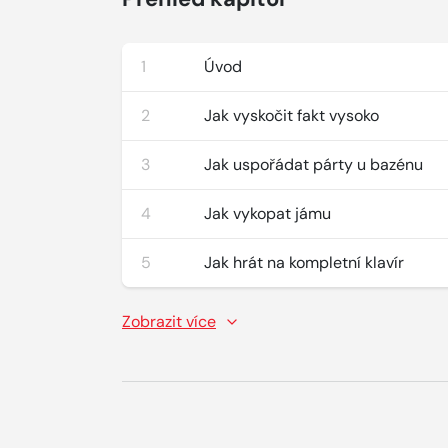
1
Úvod
2
Jak vyskočit fakt vysoko
3
Jak uspořádat párty u bazénu
4
Jak vykopat jámu
5
Jak hrát na kompletní klavír
Zobrazit více