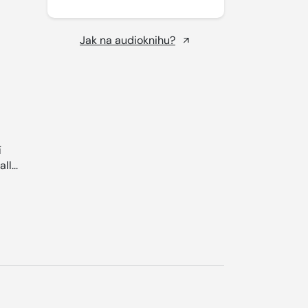
Jak na audioknihu?
í
l...