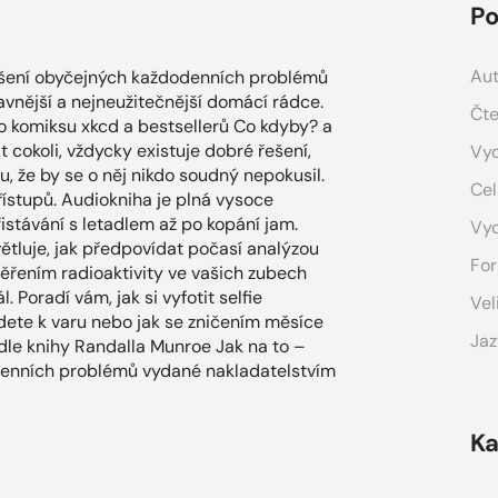
Po
Aut
ešení obyčejných každodenních problémů
avnější a nejneužitečnější domácí rádce.
Čte
 komiksu xkcd a bestsellerů Co kdyby? a
 cokoli, vždycky existuje dobré řešení,
Vyd
u, že by se o něj nikdo soudný nepokusil.
Cel
řístupů. Audiokniha je plná vysoce
stávání s letadlem až po kopání jam.
Vy
ětluje, jak předpovídat počasí analýzou
For
ěřením radioaktivity ve vašich zubech
. Poradí vám, jak si vyfotit selfie
Vel
vedete k varu nebo jak se zničením měsíce
Jaz
dle knihy Randalla Munroe Jak na to –
enních problémů vydané nakladatelstvím
Ka