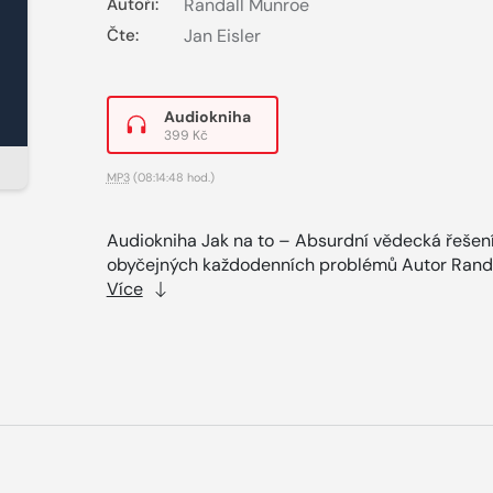
Autoři:
Randall Munroe
Čte:
Jan Eisler
Audiokniha
399 Kč
MP3
(08:14:48 hod.)
Audiokniha Jak na to – Absurdní vědecká řešen
obyčejných každodenních problémů Autor Randal
Více