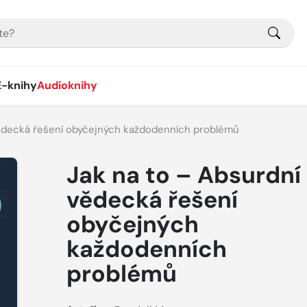
E-knihy
Audioknihy
vědecká řešení obyčejných každodenních problémů
Jak na to – Absurdní
vědecká řešení
obyčejných
každodenních
problémů