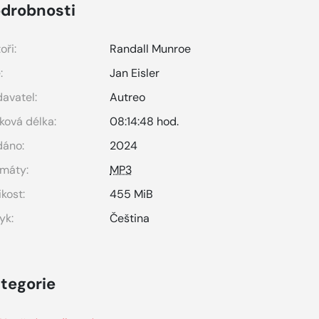
drobnosti
oři:
Randall Munroe
:
Jan Eisler
avatel:
Autreo
ková délka:
08:14:48 hod.
dáno:
2024
máty:
MP3
ikost:
455 MiB
yk:
Čeština
tegorie