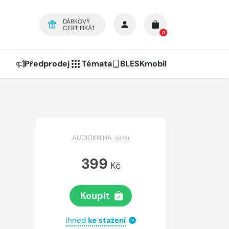
DÁRKOVÝ
CERTIFIKÁT
0
Předprodej
Témata
BLESKmobil
AUDIOKNIHA
(
MP3
)
399
Kč
Koupit
Ihned
ke stažení
?