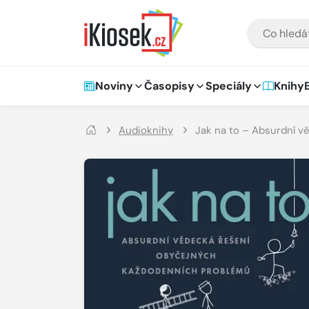
Přejít na hlavní obsah
VYHLEDÁVÁNÍ
Hlavní navigace
Noviny
Časopisy
Speciály
Knihy
Audioknihy
Jak na to – Absurdní 