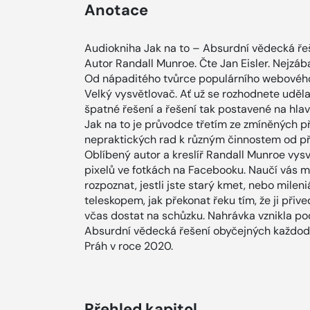
Anotace
Audiokniha Jak na to – Absurdní vědecká ř
Autor Randall Munroe. Čte Jan Eisler. Nejzáb
Od nápaditého tvůrce populárního webového
Velký vysvětlovač. Ať už se rozhodnete udělat
špatné řešení a řešení tak postavené na hlav
Jak na to je průvodce třetím ze zmíněných p
nepraktických rad k různým činnostem od při
Oblíbený autor a kreslíř Randall Munroe vysv
pixelů ve fotkách na Facebooku. Naučí vás m
rozpoznat, jestli jste starý kmet, nebo mileniál
teleskopem, jak překonat řeku tím, že ji při
včas dostat na schůzku. Nahrávka vznikla po
Absurdní vědecká řešení obyčejných každod
Práh v roce 2020.
Přehled kapitol