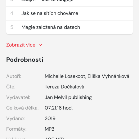
4
Jak se na sítích chováme
5
Magie založená na datech
Zobrazit více
Podrobnosti
Autoři:
Michelle Losekoot
,
Eliška Vyhnánková
Čte:
Tereza Dočkalová
Vydavatel:
Jan Melvil publishing
Celková délka:
07:21:16 hod.
Vydáno:
2019
Formáty:
MP3