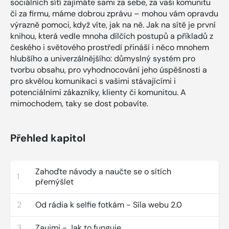
sociálních sítí zajímáte sami za sebe, za vaši komunitu
či za firmu, máme dobrou zprávu – mohou vám opravdu
výrazně pomoci, když víte, jak na ně. Jak na sítě je první
knihou, která vedle mnoha dílčích postupů a příkladů z
českého i světového prostředí přináší i něco mnohem
hlubšího a univerzálnějšího: důmyslný systém pro
tvorbu obsahu, pro vyhodnocování jeho úspěšnosti a
pro skvělou komunikaci s vašimi stávajícími i
potenciálními zákazníky, klienty či komunitou. A
mimochodem, taky se dost pobavíte.
Přehled kapitol
Zahoďte návody a naučte se o sítích
1
přemýšlet
2
Od rádia k selfie fotkám - Síla webu 2.0
3
Zaujmi - Jak to funguje