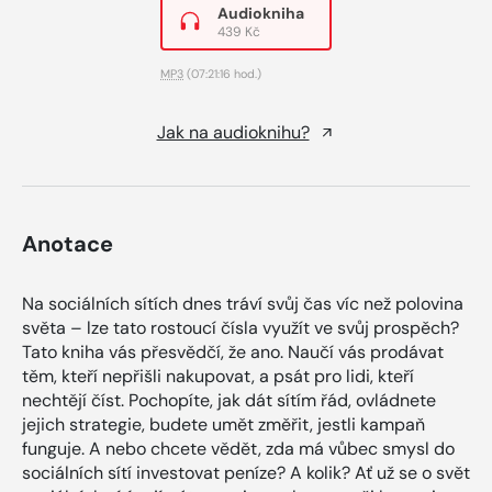
Audiokniha
439 Kč
MP3
(07:21:16 hod.)
Jak na audioknihu?
Anotace
Na sociálních sítích dnes tráví svůj čas víc než polovina
světa – lze tato rostoucí čísla využít ve svůj prospěch?
Tato kniha vás přesvědčí, že ano. Naučí vás prodávat
těm, kteří nepřišli nakupovat, a psát pro lidi, kteří
nechtějí číst. Pochopíte, jak dát sítím řád, ovládnete
jejich strategie, budete umět změřit, jestli kampaň
funguje. A nebo chcete vědět, zda má vůbec smysl do
sociálních sítí investovat peníze? A kolik? Ať už se o svět