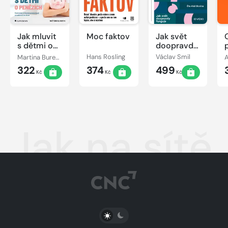
Jak mluvit
Moc faktov
Jak svět
s dětmi o
doopravdy
penězích
funguje
Martina Burešová
Hans Rosling
Václav Smil
322
374
499
Kč
Kč
Kč
Jak na sítě
PŘEPNOUT SVĚTLÝ/TMAVÝ REŽIM