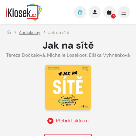
Přejít na hlavní obsah
0
Audioknihy
Jak na sítě
Jak na sítě
Tereza Dočkalová
,
Michelle Losekoot
,
Eliška Vyhnánková
Přehrát ukázku