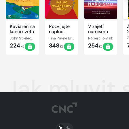
Kaviareň na
Rozvíjejte
V zajetí
konci sveta
naplno
narcismu
mozek
John Strelecky
Tina Payne Bryson, Ph.D., Daniel J. Siegel
Robert Tomšík
Ž
svého
224
348
254
dítěte
Kč
Kč
Kč
Jak mluvit 
PŘEPNOUT SVĚTLÝ/TMAVÝ REŽIM