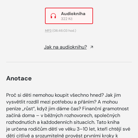
Audiokniha
322 Kč
MP3
(06:46:03 hod.)
Jak na audioknihu?
Anotace
Proč si děti nemohou koupit všechno hned? Jak jim
vysvětlit rozdíl mezi potřebou a přáním? A mohou
peníze „růst“, když jim dáme čas? Finanční gramotnost
začíná doma – v běžných rozhovorech, společných
rozhodnutích a každodenních situacích. Tato kniha
je určena rodičům dětí ve věku 3–10 let, kteří chtějí své
děti citlivě a srozumitelně provést prvními kroky k