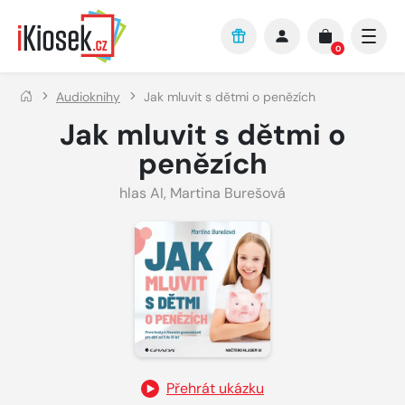
Přejít na hlavní obsah
0
Audioknihy
Jak mluvit s dětmi o penězích
Jak mluvit s dětmi o
penězích
hlas AI
,
Martina Burešová
Přehrát ukázku