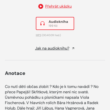
Přehrát ukázku
Audiokniha
199 Kč
MP3
(00:40:09 hod.)
Jak na audioknihu?
Anotace
Co nutí děti občas zlobit ? Kdo je k tomu navádí ? No
přece Papejši! Skřítkové, kterým není nic svaté.
Úsměvnou pohádku s písničkami napsala Viola
Fischerová. V hlavních rolích Bára Hrzánová a Radek
Holub. Dále hrají: Jiří Lábus, Hana Vagnerová, Jana