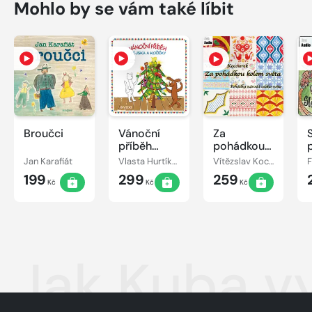
Mohlo by se vám také líbit
Broučci
Vánoční
Za
příběh
pohádkou
pejska a
kolem
Jan Karafiát
Vlasta Hurtíková
Vítězslav Kocourek
kočičky
světa
199
299
259
Kč
Kč
Kč
Jak Kuba vy