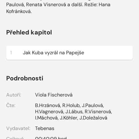
Paulová, Renata Visnerová a další. Režie: Hana
Kofránková.
Přehled kapitol
1
Jak Kuba vyzrál na Papejše
Podrobnosti
Autoři:
Viola Fischerová
Čte:
B.Hrzánová
,
R.Holub
,
J.Paulová
,
H.Vagnerová
,
J.Lábus
,
R.Visnerová
,
I.Máchová
,
J.Köhler
,
J.Doležalová
Vydavatel:
Tebenas
Celková
00:40:09 hod.