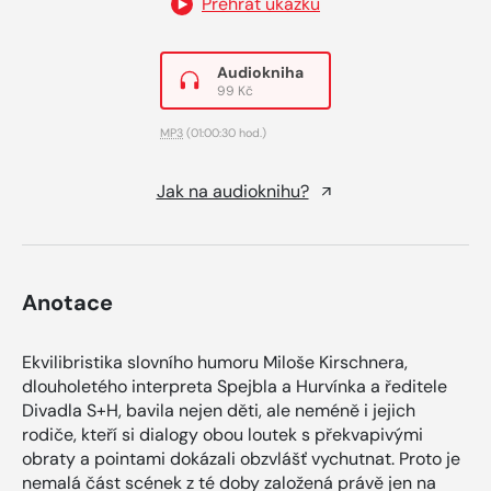
Přehrát ukázku
Audiokniha
99 Kč
MP3
(01:00:30 hod.)
Jak na audioknihu?
Anotace
Ekvilibristika slovního humoru Miloše Kirschnera,
dlouholetého interpreta Spejbla a Hurvínka a ředitele
Divadla S+H, bavila nejen děti, ale neméně i jejich
rodiče, kteří si dialogy obou loutek s překvapivými
obraty a pointami dokázali obzvlášť vychutnat. Proto je
nemalá část scének z té doby založená právě jen na