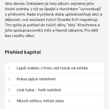
této devíze. Dokladem je toto album, zejména jeho
titulní scénka, v níž se Spejbl s Hurvínkem "vyrovnávají"
s příslovími. Naše zrychlená doba upřednostňuje akci a
dějovost, což současní tvůrci Divadla S+H respektují.
Tím spíše je pohled do tvůrčí dílny "táty" Kirschnera a
jeho spolupracovníků milý a hlavně zábavný. Pro děti
bez rozdílu věku!
Přehled kapitol
1
Lepší vrabec v hrsti, než holub na střeše
2
Kráva zajíce nedohoní
3
Líná huba - holé neštěstí
4
Mluviti stříbro, mlčeti zlato