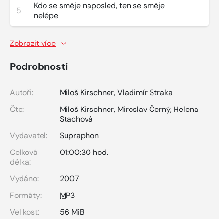
Kdo se směje naposled, ten se směje
5
nelépe
Zobrazit více
Podrobnosti
Autoři:
Miloš Kirschner
,
Vladimír Straka
Čte:
Miloš Kirschner
,
Miroslav Černý
,
Helena
Stachová
Vydavatel:
Supraphon
Celková
01:00:30 hod.
délka:
Vydáno:
2007
Formáty:
MP3
Velikost:
56 MiB