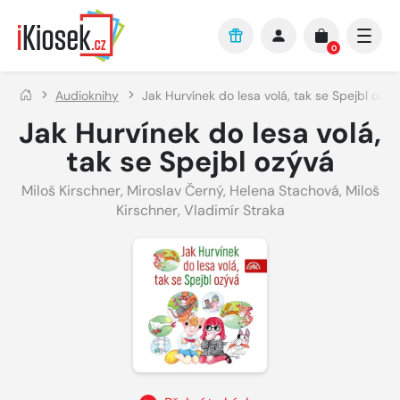
Přejít na hlavní obsah
0
Audioknihy
Jak Hurvínek do lesa volá, tak se Spejbl ozýv
Jak Hurvínek do lesa volá,
tak se Spejbl ozývá
Miloš Kirschner
,
Miroslav Černý
,
Helena Stachová
,
Miloš
Kirschner
,
Vladimír Straka