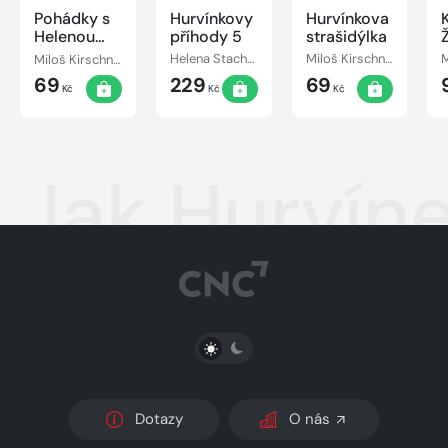
Pohádky s
Hurvínkovy
Hurvínkova
Helenou
příhody 5
strašidýlka
Štáchovou
Miloš Kirschner, Vladimír Straka
Helena Stachová, Miloš Kirschner
Miloš Kirschner, Pavel Grym
69
229
69
Kč
Kč
Kč
Jak Hurvíne
PŘEPNOUT SVĚTLÝ/TMAVÝ REŽIM
Dotazy
O nás