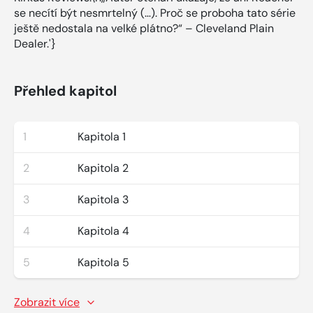
se necítí být nesmrtelný (…). Proč se proboha tato série
ještě nedostala na velké plátno?“ – Cleveland Plain
Dealer.'}
Přehled kapitol
1
Kapitola 1
2
Kapitola 2
3
Kapitola 3
4
Kapitola 4
5
Kapitola 5
Zobrazit více