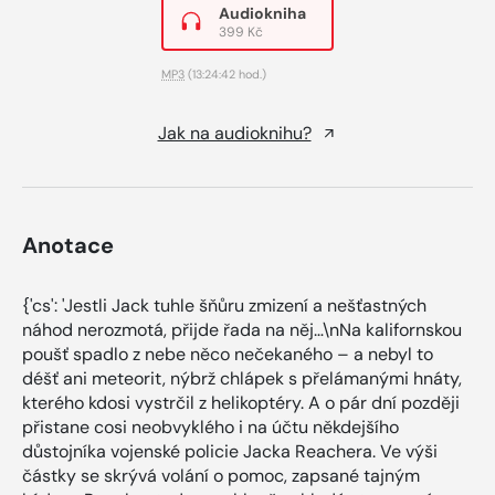
Audiokniha
399 Kč
MP3
(13:24:42 hod.)
Jak na audioknihu?
Anotace
{'cs': 'Jestli Jack tuhle šňůru zmizení a nešťastných
náhod nerozmotá, přijde řada na něj…\nNa kalifornskou
poušť spadlo z nebe něco nečekaného – a nebyl to
déšť ani meteorit, nýbrž chlápek s přelámanými hnáty,
kterého kdosi vystrčil z helikoptéry. A o pár dní později
přistane cosi neobvyklého i na účtu někdejšího
důstojníka vojenské policie Jacka Reachera. Ve výši
částky se skrývá volání o pomoc, zapsané tajným