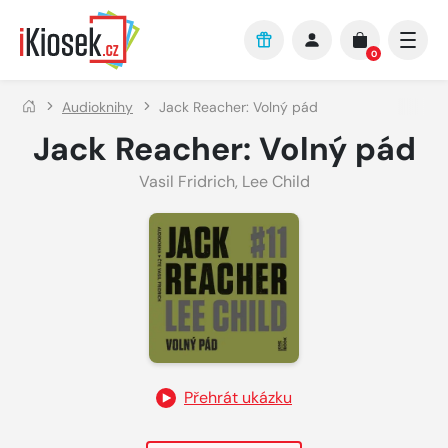
Přejít na hlavní obsah
0
Audioknihy
Jack Reacher: Volný pád
Jack Reacher: Volný pád
Vasil Fridrich
,
Lee Child
Přehrát ukázku