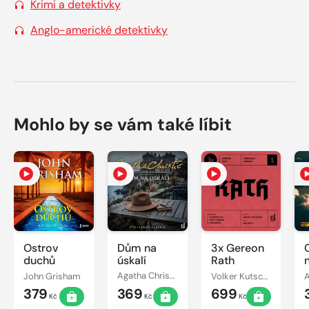
Krimi a detektivky
Anglo-americké detektivky
Mohlo by se vám také líbit
Ostrov
Dům na
3x Gereon
C
duchů
úskalí
Rath
John Grisham
Agatha Christie
Volker Kutscher
379
369
699
Kč
Kč
Kč