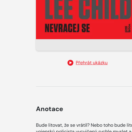
Přehrát ukázku
Anotace
Bude litovat, že se vrátil? Nebo toho bude li
vojenský policista vycvičený rychle myslet a 