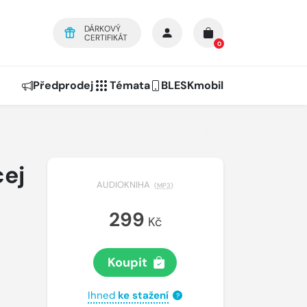
DÁRKOVÝ
CERTIFIKÁT
0
Předprodej
Témata
BLESKmobil
cej
AUDIOKNIHA
(
MP3
)
299
Kč
Koupit
Ihned
ke stažení
?