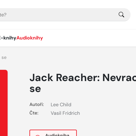
E-knihy
Audioknihy
 se
Jack Reacher: Nevra
se
Autoři:
Lee Child
Čte:
Vasil Fridrich
Audiokniha