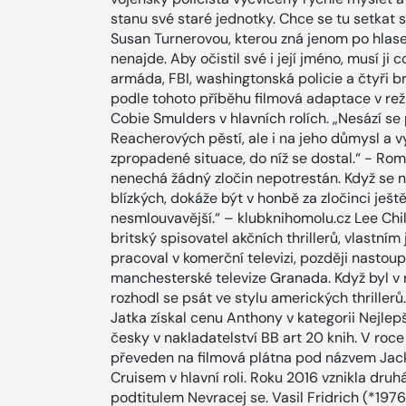
stanu své staré jednotky. Chce se tu setkat
Susan Turnerovou, kterou zná jenom po hlase.
nenajde. Aby očistil své i její jméno, musí ji 
armáda, FBI, washingtonská policie a čtyři br
podle tohoto příběhu filmová adaptace v re
Cobie Smulders v hlavních rolích. „Nesází s
Reacherových pěstí, ale i na jeho důmysl a v
zpropadené situace, do níž se dostal.“ - Rom
nenechá žádný zločin nepotrestán. Když se na
blízkých, dokáže být v honbě za zločinci ještě 
nesmlouvavější.“ – klubknihomolu.cz Lee C
britský spisovatel akčních thrillerů, vlastní
pracoval v komerční televizi, později nastoup
manchesterské televize Granada. Když byl v 
rozhodl se psát ve stylu amerických thriller
Jatka získal cenu Anthony v kategorii Nejlep
česky v nakladatelství BB art 20 knih. V roce
převeden na filmová plátna pod názvem Jack
Cruisem v hlavní roli. Roku 2016 vznikla druh
podtitulem Nevracej se. Vasil Fridrich (*197