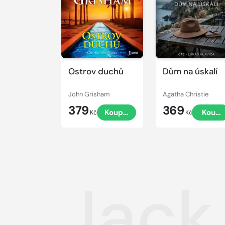
ukázku
ukázku
Ostrov duchů
Dům na úskalí
John Grisham
Agatha Christie
379
369
Koupit
Koupi
Kč
Kč
Jack