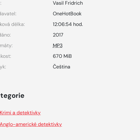
:
Vasil Fridrich
avatel:
OneHotBook
ková délka:
12:06:54 hod.
dáno:
2017
máty:
MP3
ikost:
670 MiB
yk:
Čeština
tegorie
Krimi a detektivky
Anglo-americké detektivky