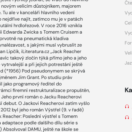
Čte
 s novým velícím důstojníkem, majorem
 Tu ale v kanceláři hlavního vedení
Vyd
co nejdříve najít, zatímco mu je v patách
Cel
utální hrdlořezové. V roce 2016 vznikla
žii Edwarda Zwicka s Tomem Cruisem a
Vy
e prvotně na pneumatická kladiva
For
ynalézavost, s jakými musí vybruslit ze
an Lipčík, iLiteratura.cz „Jack Reacher
Vel
víc takový zločin týká přímo jeho a jeho
Jaz
vytrvalejší a při jejich potrestání ještě
hild (*1956) Pod pseudonymem se skrývá
m jménem Jim Grant. Po studiu práv
il jako programový ředitel do
Ka
rámci firemní restrukturalizace propuštěn,
ů. Jeho první román o Jacku Reacherovi
ší debut. O Jackovi Reacherovi zatím vyšlo
 2012 byl jeho román Výstřel (9. v řadě)
 Reacher: Poslední výstřel s Tomem
á adaptace podle dalšího dílu série s
6) Absolvoval DAMU, ještě na škole se