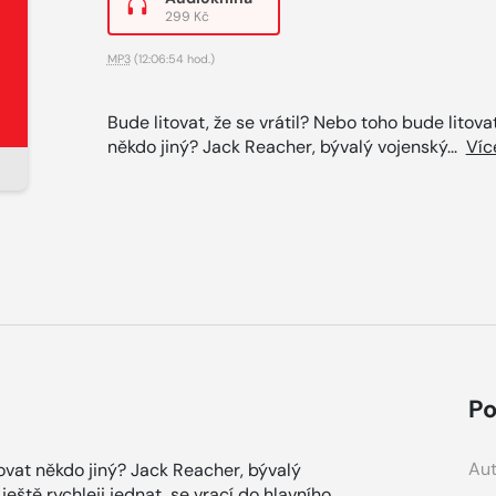
299 Kč
MP3
(12:06:54 hod.)
Bude litovat, že se vrátil? Nebo toho bude litova
někdo jiný? Jack Reacher, bývalý vojenský...
Víc
Po
Aut
tovat někdo jiný? Jack Reacher, bývalý
ještě rychleji jednat, se vrací do hlavního