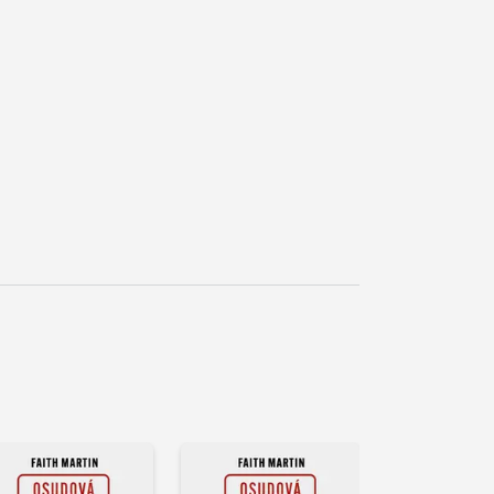
řehrát