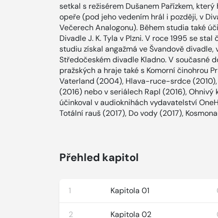
setkal s režisérem Dušanem Pařízkem, který
opeře (pod jeho vedením hrál i později, v D
Večerech Analogonu). Během studia také úči
Divadle J. K. Tyla v Plzni. V roce 1995 se sta
studiu získal angažmá ve Švandově divadle,
Středočeském divadle Kladno. V současné d
pražských a hraje také s Komorní činohrou Pr
Vaterland (2004), Hlava-ruce-srdce (2010), 
(2016) nebo v seriálech Rapl (2016), Ohnivý 
účinkoval v audioknihách vydavatelství One
Totální rauš (2017), Do vody (2017), Kosmona
Přehled kapitol
1
Kapitola 01
2
Kapitola 02