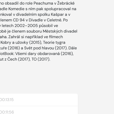
 ho obsadil do role Peachuma v Žebrácké
ivadle Komedie s ním pak spolupracoval na
nkoval v divadelním spolku Kašpar a v
l členem CD 94 v Divadle v Celetné. Po
 v letech 2002–2005 působil ve
obě je členem souboru Městských divadel
aha. Zahrál si například ve filmech
Kobry a užovky (2015), Teorie tygra
kuře (2016) a Svět pod hlavou (2017). Dále
HotBook: Všemi dary obdarovaná (2016),
ut z Čech (2017), TO (2017).
00:13:15
00:11:56