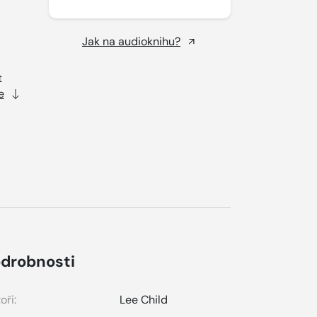
Jak na audioknihu?
t
e
drobnosti
oři:
Lee Child