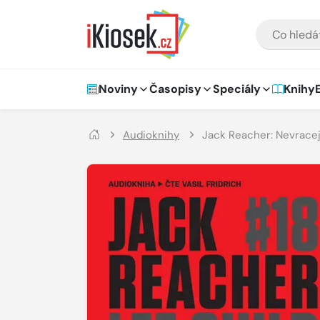
Přejít na hlavní obsah
VYHLEDÁVÁNÍ
Hlavní navigace
Noviny
Časopisy
Speciály
Knihy
Audioknihy
Jack Reacher: Nevracej