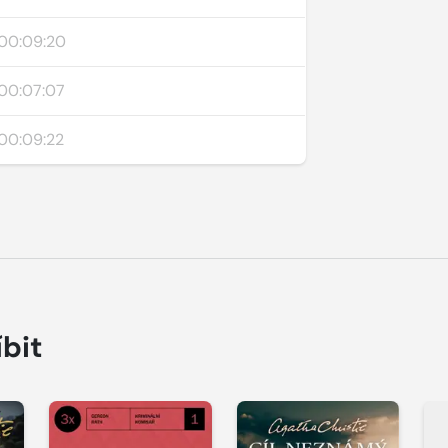
00:09:20
00:07:07
00:09:22
íbit
Přehrát
Přehrát
P