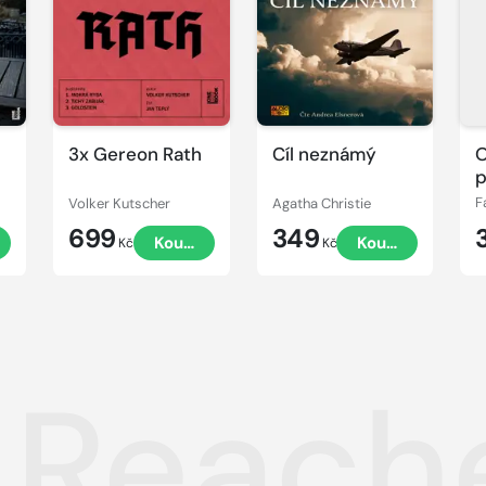
ukázku
ukázku
u
3x Gereon Rath
Cíl neznámý
p
Volker Kutscher
Agatha Christie
F
699
349
t
Koupit
Koupit
Kč
Kč
 Reache