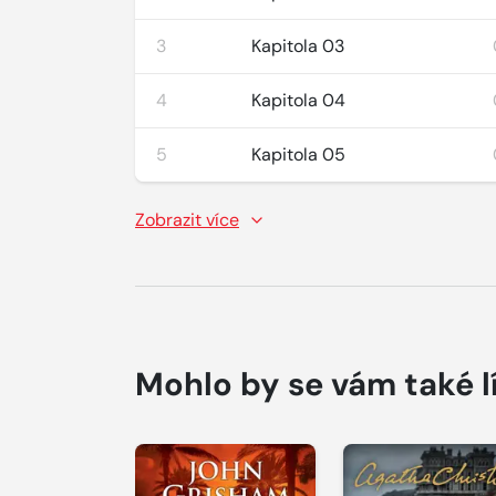
3
Kapitola 03
4
Kapitola 04
5
Kapitola 05
Zobrazit více
Mohlo by se vám také l
Přehrát
Přehrát