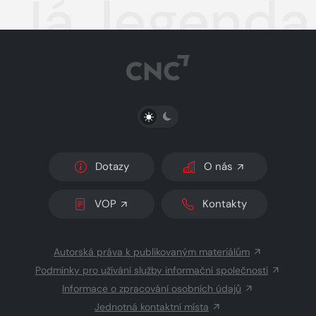
Já, legenda
PŘEPNOUT SVĚTLÝ/TMAVÝ REŽIM
Dotazy
O nás
VOP
Kontakty
Autorská práva k publikovaným materiálům
Podmínky pro užívání služby informační společnosti
Informace o zpracování osobních údajů
Jednotná kontaktní místa