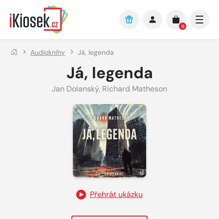
Přejít na hlavní obsah
0
Audioknihy
Já, legenda
Já, legenda
Jan Dolanský
,
Richard Matheson
Přehrát ukázku