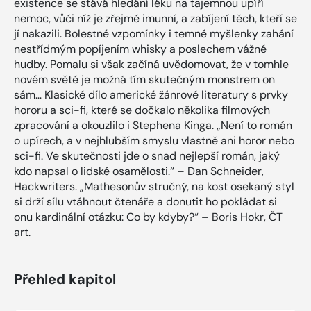
existence se stává hledání léku na tajemnou upíří
nemoc, vůči níž je zřejmě imunní, a zabíjení těch, kteří se
jí nakazili. Bolestné vzpomínky i temné myšlenky zahání
nestřídmým popíjením whisky a poslechem vážné
hudby. Pomalu si však začíná uvědomovat, že v tomhle
novém světě je možná tím skutečným monstrem on
sám… Klasické dílo americké žánrové literatury s prvky
hororu a sci-fi, které se dočkalo několika filmových
zpracování a okouzlilo i Stephena Kinga. „Není to román
o upírech, a v nejhlubším smyslu vlastně ani horor nebo
sci-fi. Ve skutečnosti jde o snad nejlepší román, jaký
kdo napsal o lidské osamělosti.“ – Dan Schneider,
Hackwriters. „Mathesonův stručný, na kost osekaný styl
si drží sílu vtáhnout čtenáře a donutit ho pokládat si
onu kardinální otázku: Co by kdyby?“ – Boris Hokr, ČT
art.
Přehled kapitol