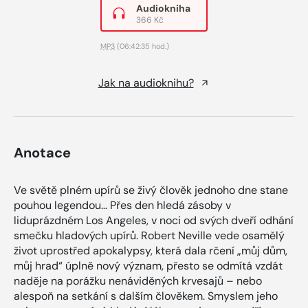
Audiokniha
366 Kč
MP3
(06:42:35 hod.)
Jak na audioknihu?
Anotace
Ve světě plném upírů se živý člověk jednoho dne stane
pouhou legendou… Přes den hledá zásoby v
liduprázdném Los Angeles, v noci od svých dveří odhání
smečku hladových upírů. Robert Neville vede osamělý
život uprostřed apokalypsy, která dala rčení „můj dům,
můj hrad“ úplně nový význam, přesto se odmítá vzdát
naděje na porážku nenáviděných krvesajů – nebo
alespoň na setkání s dalším člověkem. Smyslem jeho