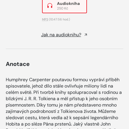
Audiokniha
250 Kč
MP3
(10:47:56 hod.)
Jak na audioknihu?
Anotace
Humphrey Carpenter poutavou formou vypráví příběh
spisovatele, jehož dílo stále ovlivňuje miliony lidí na
celém světě. Při tvorbě knihy spolupracoval s rodinou a
blízkými J. R. R. Tolkiena a měl přístup k jeho osobním
písemnostem. Díky tomu je nám představeno mnoho
zajímavých podrobností z Tolkienova života. Můžeme
sledovat cestu, která vedla až k sepsání legendárního
Hobita a po sléze Pána prstenů. Jaký vlastně John