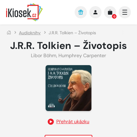
Přejít na hlavní obsah
0
Audioknihy
J.R.R. Tolkien – Životopis
J.R.R. Tolkien – Životopis
Libor Böhm
,
Humphrey Carpenter
Přehrát ukázku