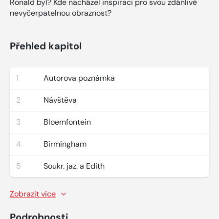
Ronald byl? Kde nacházel inspiraci pro svou zdánlivě
nevyčerpatelnou obraznost?
Přehled kapitol
1
Autorova poznámka
2
Návštěva
3
Bloemfontein
4
Birmingham
5
Soukr. jaz. a Edith
Zobrazit více
Podrobnosti