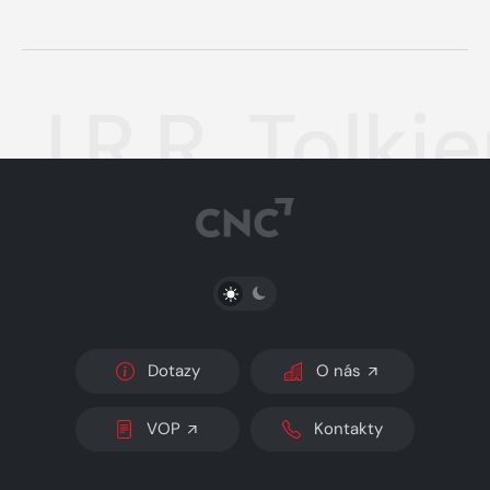
J.R.R. Tolki
PŘEPNOUT SVĚTLÝ/TMAVÝ REŽIM
Dotazy
O nás
VOP
Kontakty