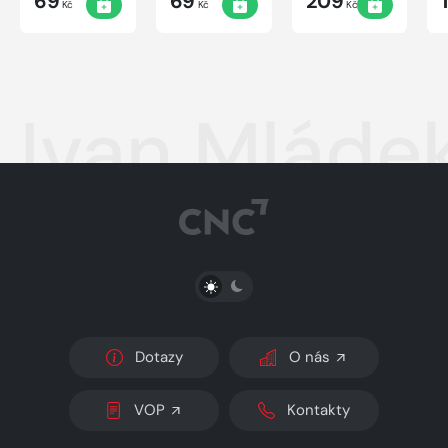
69
69
209
Kč
Kč
Kč
1
Ivan Mláde
PŘEPNOUT SVĚTLÝ/TMAVÝ REŽIM
Dotazy
O nás
VOP
Kontakty