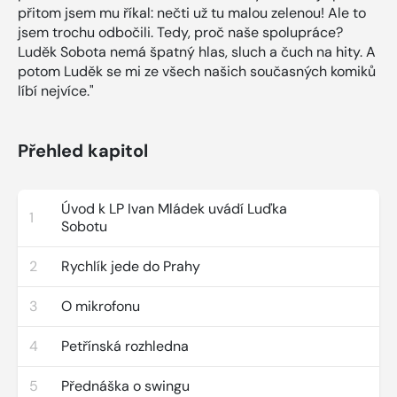
přitom jsem mu říkal: nečti už tu malou zelenou! Ale to
jsem trochu odbočili. Tedy, proč naše spolupráce?
Luděk Sobota nemá špatný hlas, sluch a čuch na hity. A
potom Luděk se mi ze všech našich současných komiků
líbí nejvíce."
Přehled kapitol
Úvod k LP Ivan Mládek uvádí Luďka
1
Sobotu
2
Rychlík jede do Prahy
3
O mikrofonu
4
Petřínská rozhledna
5
Přednáška o swingu