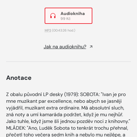
Audiokniha
99 Kč
MP3
(00:43:26 hod.)
Jak na audioknihu?
Anotace
Z obalu původní LP desky (1979): SOBOTA: "Ivan je pro
mne muzikant par excellence, nebo abych se jasněji
vyjádřil, muzikant extra ordinaire. Má absolutní sluch,
zná noty a umí kamaráda podržet, když je mu nejhůř.
Jako tuhle, když jsme šli jednou pozděv noci z knihovny."
MLÁDEK: "Ano, Luděk Sobota to tenkrát trochu přehnal,
přečetl toho večera sedm knih a nebylo mu nejlépe, a