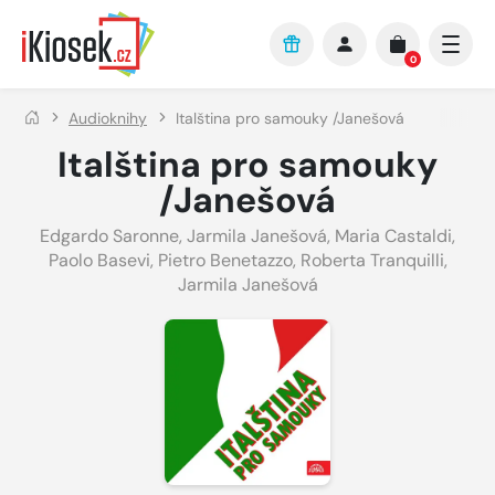
Přejít na hlavní obsah
0
Audioknihy
Italština pro samouky /Janešová
Italština pro samouky
/Janešová
Edgardo Saronne
,
Jarmila Janešová
,
Maria Castaldi
,
Paolo Basevi
,
Pietro Benetazzo
,
Roberta Tranquilli
,
Jarmila Janešová