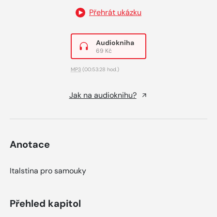
Přehrát ukázku
Audiokniha
69 Kč
MP3
(00:53:28 hod.)
Jak na audioknihu?
Anotace
Italstina pro samouky
Přehled kapitol