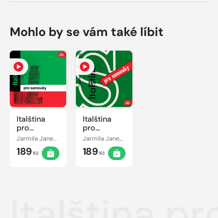
Mohlo by se vám také líbit
Italština
Italština
pro
pro
samouky
samouky /
Jarmila Janešová
Jarmila Janešová
Janešová
189
189
Kč
Kč
Italština 