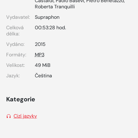
Castaldi
,
Paolo Basevi
,
Pietro Benetazzo
,
Roberta Tranquilli
Vydavatel:
Supraphon
Celková
00:53:28 hod.
délka:
Vydáno:
2015
Formáty:
MP3
Velikost:
49 MiB
Jazyk:
Čeština
Kategorie
Cizí jazyky