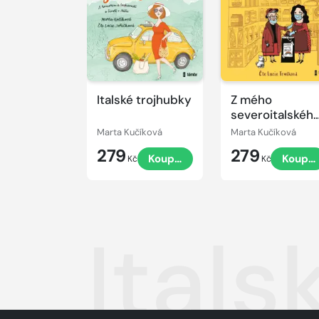
ukázku
Italské trojhubky
Z mého
severoitalskéh
deníku
Marta Kučíková
Marta Kučíková
279
279
Koupit
Koupit
Kč
Kč
Ital