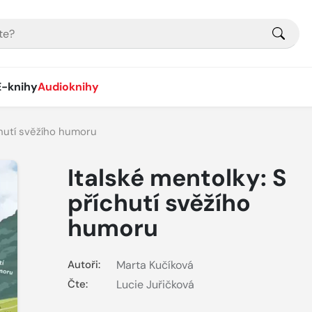
E-knihy
Audioknihy
chutí svěžího humoru
Italské mentolky: S
příchutí svěžího
humoru
Autoři:
Marta Kučíková
Čte:
Lucie Juřičková