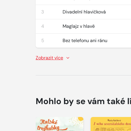
3
Divadelní hlavičková
4
Maglajz v hlavě
5
Bez telefonu ani ránu
Zobrazit více
Mohlo by se vám také l
Přehrát