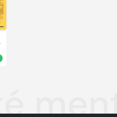
o
ské men