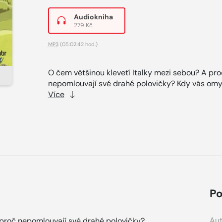
Audiokniha
279 Kč
MP3
(05:02:42 hod.)
O čem většinou klevetí Italky mezi sebou? A pro
nepomlouvají své drahé polovičky? Kdy vás omyl
Více
Po
Aut
 proč nepomlouvají své drahé polovičky?