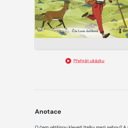
Přehrát ukázku
Anotace
O čem většinou klevetí Italky mezi sebou? A