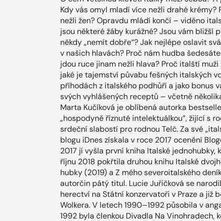
Kdy vás omyl mladí více nežli drahé krémy? 
nežli žen? Opravdu mládí končí – viděno it
jsou některé žáby kurážné? Jsou vám bližší p
někdy „nemít dobře“? Jak nejlépe oslavit s
v našich hlavách? Proč nám hudba šedesátek
jdou ruce jinam nežli hlava? Proč italští muži z
jaké je tajemství půvabu fešných italských v
příhodách z italského podhůří a jako bonus 
svých vyhlášených receptů – včetně několika
Marta Kučíková je oblíbená autorka bestsellerů
„hospodyně říznuté intelektuálkou“, žijící s r
srdeční slabostí pro rodnou Telč. Za své „it
blogu iDnes získala v roce 2017 ocenění Bloge
2017 jí vyšla první kniha Italské jednohubky,
říjnu 2018 pokřtila druhou knihu Italské dvoj
hubky (2019) a Z mého severoitalského deníku
autorčin pátý titul. Lucie Juřičková se narod
herectví na Státní konzervatoři v Praze a již
Wolkera. V letech 1990–1992 působila v angaž
1992 byla členkou Divadla Na Vinohradech, kd