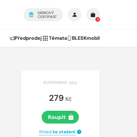
DÁRKOVÝ
CERTIFIKÁT
0
Předprodej
Témata
BLESKmobil
AUDIOKNIHA
(
MP3
)
279
Kč
Koupit
Ihned
ke stažení
?