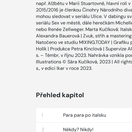
např. Alžbětu v Marii Stuartovně, hlavní roli 
2015/2016 je členkou Činohry Národního divad
mohou sledovat v seriálu Ulice. V dabingu sv
seriálu Sex ve městě, dále herečkám Michelle
nebo Renée Zellweger. Marta Kučíková: Italsk
Alexandra Bauerová | Zvuk, střih a mastering
Natočeno ve studiu MIXING.TODAY | Grafiku 
Holík | Produkce Petra Kinclová | Supervize 
s. – Témbr, v říjnu 2023. Nahrávka vznikla po
Illustrations © Sára Kučíková, 2023 | All rig
s., v edici Ikar v roce 2023.
Přehled kapitol
1
Para para po italsku
2
Někdy? Nikdy!