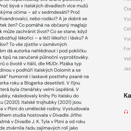
Proč bývá v italských divadlech více mužů
Čte
alskýma očima – až v sedmdesáti? Proč
řivandrovalci, nebo rodáci? A je dobré se
Vyd
vátek žen? Co pomáhá na občasný maglajz
Cel
 může zachránit život? Co se stane, když
božňují lékořici – a léčí lékořicí i lásku? A
Vy
dov? To vše zjistíte v úsměvných
For
vám dá autorka nahlédnout i pod pokličku
 tipů na zaručené půlnoční vyprošťováky.
Vel
 o životě v Itálii, dle MUDr. Plzáka typ
Jaz
odinou v podhůří italských Dolomit a se
alské“ humorné i laskavé postřehy psané na
rka roku a Blogerka desetiletí. V říjnu
 která byla čtenářsky velmi úspěšná. V
Ka
hubky, následovaly knihy Po italsku do
 (2020). Italské trojhubky (2021) jsou
ila v Plzni do umělecké rodiny. Vystudovala
 během studia hostovala v Divadle Jiřího
má v Divadle J. K. Tyla v Plzni a od roku
e ztvárnila řadu zajímavých rolí jako