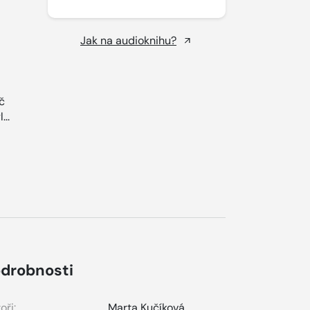
Jak na audioknihu?
č
...
drobnosti
oři:
Marta Kučíková