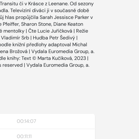
v Transitu či v Krásce z Leenane. Od sezony
la. Televiziní diváci ji v současné době
ůj hlas propůjčila Sarah Jessisce Parker v
 Pfeiffer, Sharon Stone, Diane Keaton
é mentolky | Čte Lucie Juřičková | Režie
 Vladimír Srb | Hudba Petr Šedivý |
podle knižní předlohy adaptoval Michal
Alena Brožová | Vydala Euromedia Group, a.
dle knihy: Text © Marta Kučíková, 2023 |
hts reserved | Vydala Euromedia Group, a.
00:14:07
00:11:11