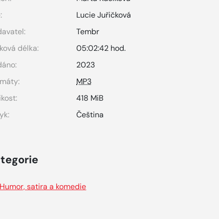
:
Lucie Juřičková
avatel:
Tembr
ková délka:
05:02:42 hod.
dáno:
2023
máty:
MP3
ikost:
418 MiB
yk:
Čeština
tegorie
Humor, satira a komedie