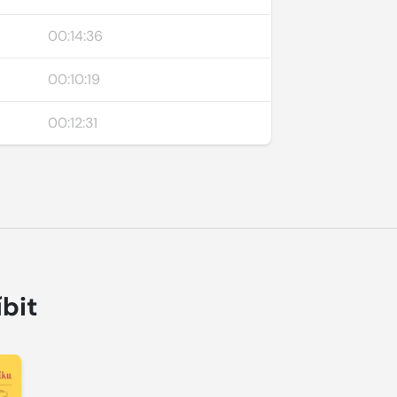
00:14:36
00:10:19
00:12:31
íbit