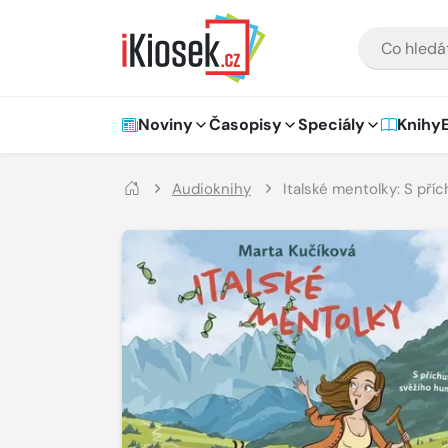
Přejít na hlavní obsah
VYHLEDÁVÁNÍ
Hlavní navigace
Noviny
Časopisy
Speciály
Knihy
Audioknihy
Italské mentolky: S pří