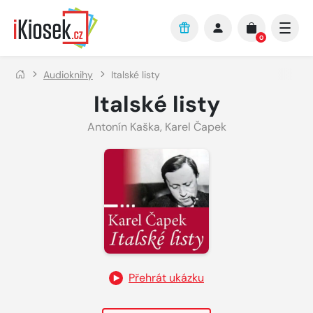
Přejít na hlavní obsah
0
Audioknihy
Italské listy
Italské listy
Antonín Kaška
,
Karel Čapek
Přehrát ukázku