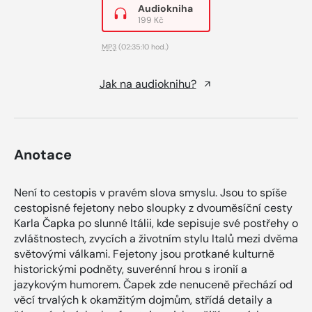
Audiokniha
199 Kč
MP3
(02:35:10 hod.)
Jak na audioknihu?
Anotace
Není to cestopis v pravém slova smyslu. Jsou to spíše
cestopisné fejetony nebo sloupky z dvouměsíční cesty
Karla Čapka po slunné Itálii, kde sepisuje své postřehy o
zvláštnostech, zvycích a životním stylu Italů mezi dvěma
světovými válkami. Fejetony jsou protkané kulturně
historickými podněty, suverénní hrou s ironií a
jazykovým humorem. Čapek zde nenuceně přechází od
věcí trvalých k okamžitým dojmům, střídá detaily a