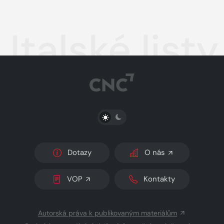
Italské listy
PŘEPNOUT SVĚTLÝ/TMAVÝ REŽIM
Dotazy
O nás
VOP
Kontakty
Autorská práva k publikovaným materiálům