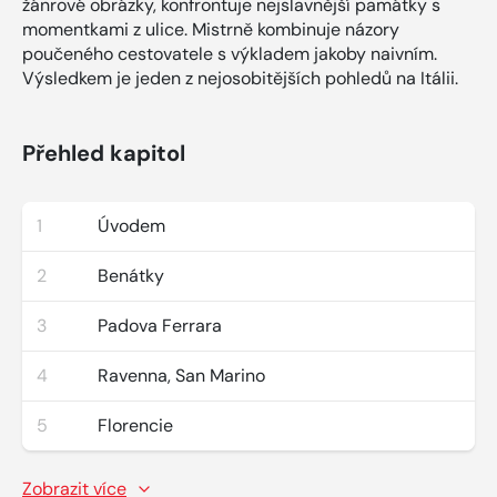
žánrové obrázky, konfrontuje nejslavnější památky s
momentkami z ulice. Mistrně kombinuje názory
poučeného cestovatele s výkladem jakoby naivním.
Výsledkem je jeden z nejosobitějších pohledů na Itálii.
Přehled kapitol
1
Úvodem
2
Benátky
3
Padova Ferrara
4
Ravenna, San Marino
5
Florencie
Zobrazit více