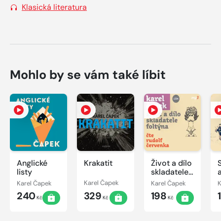
Klasická literatura
Mohlo by se vám také líbit
Anglické
Krakatit
Život a dílo
listy
skladatele
Foltýna
Karel Čapek
Karel Čapek
Karel Čapek
K
240
329
198
Kč
Kč
Kč