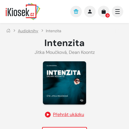
Přejít na hlavní obsah
0
Audioknihy
Intenzita
Intenzita
Jitka Moučková
,
Dean Koontz
Přehrát ukázku