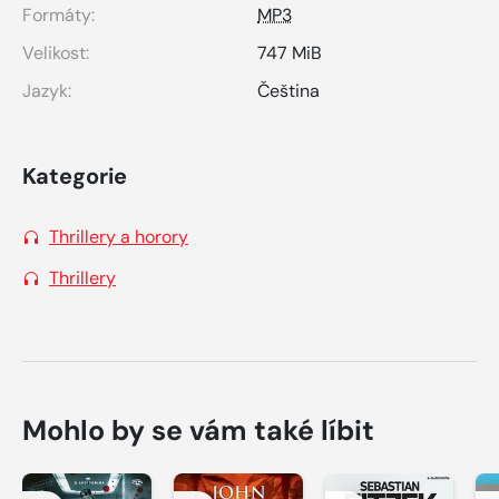
Formáty:
MP3
Velikost:
747 MiB
Jazyk:
Čeština
Kategorie
Thrillery a horory
Thrillery
Mohlo by se vám také líbit