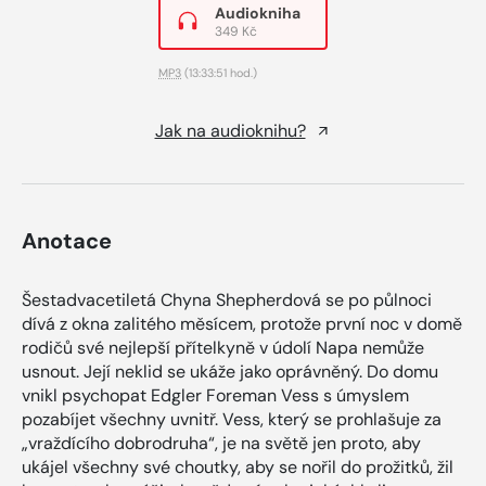
Audiokniha
349 Kč
MP3
(13:33:51 hod.)
Jak na audioknihu?
Anotace
Šestadvacetiletá Chyna Shepherdová se po půlnoci
dívá z okna zalitého měsícem, protože první noc v domě
rodičů své nejlepší přítelkyně v údolí Napa nemůže
usnout. Její neklid se ukáže jako oprávněný. Do domu
vnikl psychopat Edgler Foreman Vess s úmyslem
pozabíjet všechny uvnitř. Vess, který se prohlašuje za
„vraždícího dobrodruha“, je na světě jen proto, aby
ukájel všechny své choutky, aby se nořil do prožitků, žil