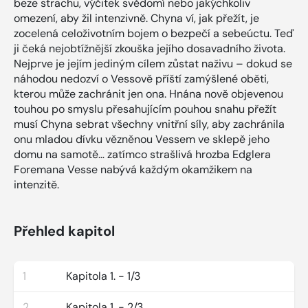
beze strachu, výčitek svědomí nebo jakýchkoliv
omezení, aby žil intenzivně. Chyna ví, jak přežít, je
zocelená celoživotním bojem o bezpečí a sebeúctu. Teď
ji čeká nejobtížnější zkouška jejího dosavadního života.
Nejprve je jejím jediným cílem zůstat naživu – dokud se
náhodou nedozví o Vessově příští zamýšlené oběti,
kterou může zachránit jen ona. Hnána nově objevenou
touhou po smyslu přesahujícím pouhou snahu přežít
musí Chyna sebrat všechny vnitřní síly, aby zachránila
onu mladou dívku vězněnou Vessem ve sklepě jeho
domu na samotě… zatímco strašlivá hrozba Edglera
Foremana Vesse nabývá každým okamžikem na
intenzitě.
Přehled kapitol
1
Kapitola 1. - 1/3
2
Kapitola 1. - 2/3