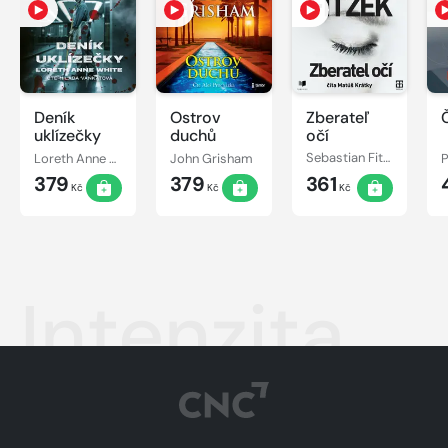
Deník
Ostrov
Zberateľ
Č
uklízečky
duchů
očí
Loreth Anne White
John Grisham
Sebastian Fitzek
379
379
361
Kč
Kč
Kč
Intenzita