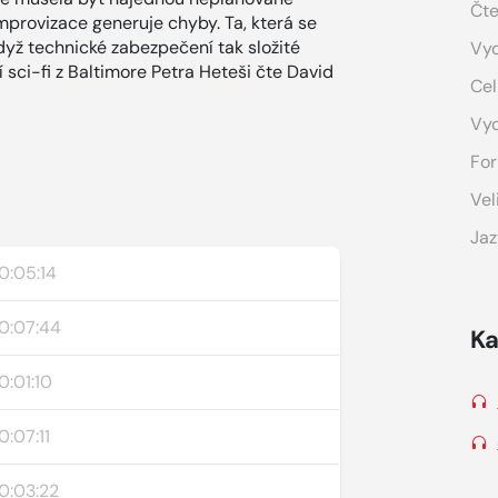
Čte
mprovizace generuje chyby. Ta, která se
yž technické zabezpečení tak složité
Vyd
 sci-fi z Baltimore Petra Heteši čte David
Cel
Vy
For
Vel
Jaz
0:05:14
0:07:44
Ka
0:01:10
0:07:11
0:03:22