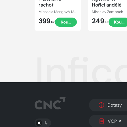
rachot
Hořící andělé
Michaela Merglová, Martin Paytok
Miroslav Žamboch
399
249
Koupit
Koupi
Kč
Kč
Infic
Dotazy
PŘEPNOUT SVĚTLÝ/TMAVÝ REŽIM
VOP