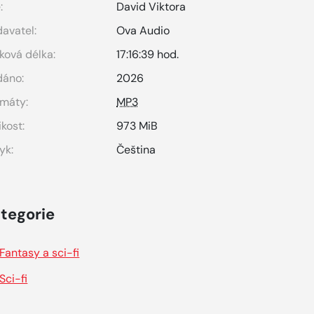
:
David Viktora
avatel:
Ova Audio
ková délka:
17:16:39 hod.
dáno:
2026
máty:
MP3
ikost:
973 MiB
yk:
Čeština
tegorie
Fantasy a sci-fi
Sci-fi