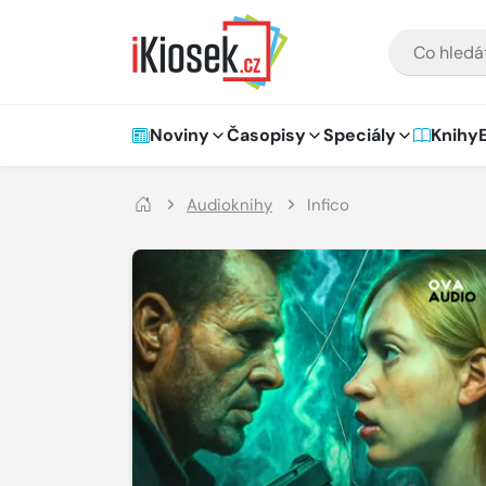
Přejít na hlavní obsah
VYHLEDÁVÁNÍ
Hlavní navigace
Noviny
Časopisy
Speciály
Knihy
Audioknihy
Infico