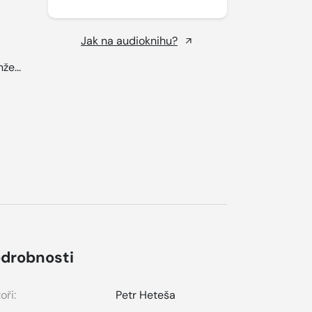
Jak na audioknihu?
že...
drobnosti
oři:
Petr Heteša