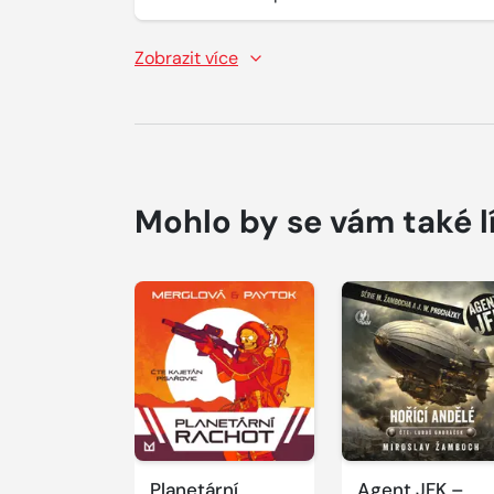
Zobrazit více
Mohlo by se vám také l
Přehrát
Přehrát
ukázku
ukázku
Planetární
Agent JFK –