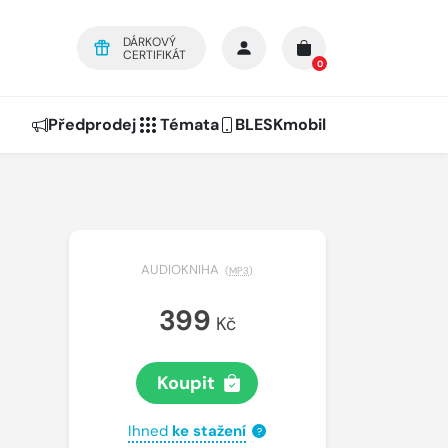
DÁRKOVÝ
CERTIFIKÁT
0
Předprodej
Témata
BLESKmobil
AUDIOKNIHA
(
MP3
)
399
Kč
Koupit
Ihned
ke stažení
?