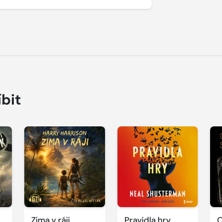
íbit
Přehrát
Přehrát
P
ukázku
ukázku
u
Zima v ráji
Pravidla hry
O