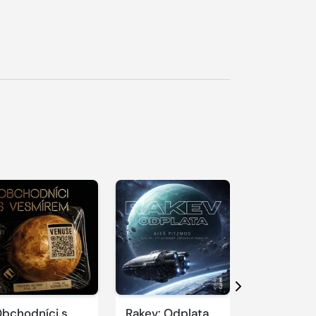
řehrát
kázku
Přehrát
Přehrát
ukázku
ukázku
Další
bchodníci s
Rakev: Odplata
Píseň pro