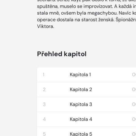
spuštěna, muselo se improvizovat. A každá i
stala mně, ovšem byla megachybou. Navíc kd
operace dostala na starost ženská. Špionážní
Viktora.
Přehled kapitol
1
Kapitola 1
0
2
Kapitola 2
0
3
Kapitola 3
0
4
Kapitola 4
0
5
Kapitola 5
0