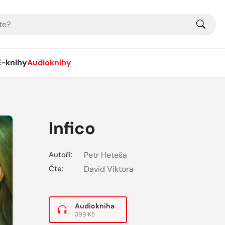
E-knihy
Audioknihy
Infico
Autoři:
Petr Heteša
Čte:
David Viktora
Audiokniha
399 Kč