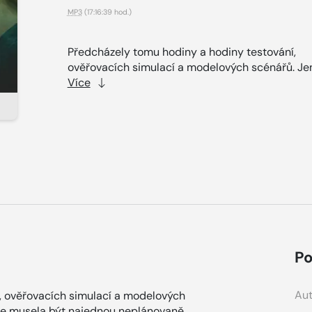
MP3
(17:16:39 hod.)
Předcházely tomu hodiny a hodiny testování,
ověřovacích simulací a modelových scénářů. Jen
Více
Po
Aut
, ověřovacích simulací a modelových
kce musela být najednou neplánovaně