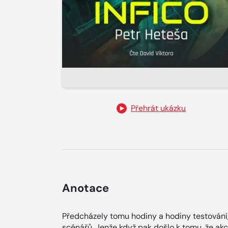
Přehrát ukázku
Anotace
Předcházely tomu hodiny a hodiny testování
scénářů. Jenže když pak došlo k tomu, že a