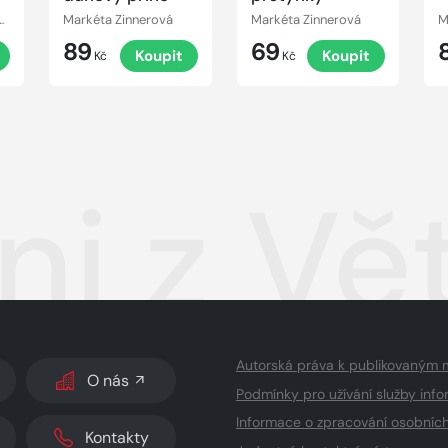
arkéta Zinnerová
Markéta Zinnerová
Markéta Zinnerová
M
89
69
Koupit
Koupit
Kč
Kč
ni z Vě
Autorská práva k publikovaným 
O nás
Podmínky pro užívání služby info
Informace o zpracování osobníc
Kontakty