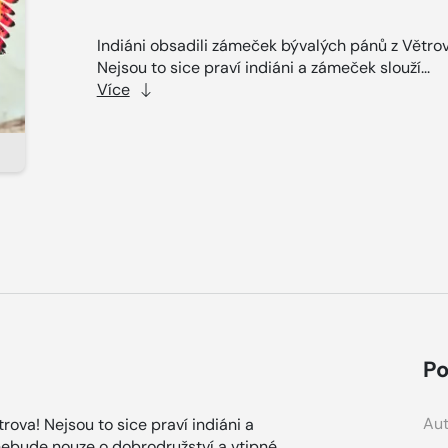
Indiáni obsadili zámeček bývalých pánů z Větrov
Nejsou to sice praví indiáni a zámeček slouží...
Více
Po
Aut
rova! Nejsou to sice praví indiáni a
 nebude nouze o dobrodružství a vtipné