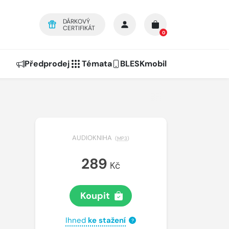
DÁRKOVÝ
CERTIFIKÁT
0
Předprodej
Témata
BLESKmobil
AUDIOKNIHA
(
MP3
)
289
Kč
Koupit
Ihned
ke stažení
?