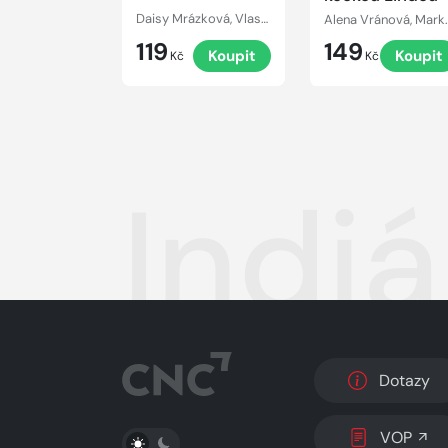
Daisy Mrázková, Vlastimil Brodský
Alena Vránová, M
119
149
Koupit
Koupit
Kč
Kč
Indiá
Dotazy
PŘEPNOUT SVĚTLÝ/TMAVÝ REŽIM
VOP