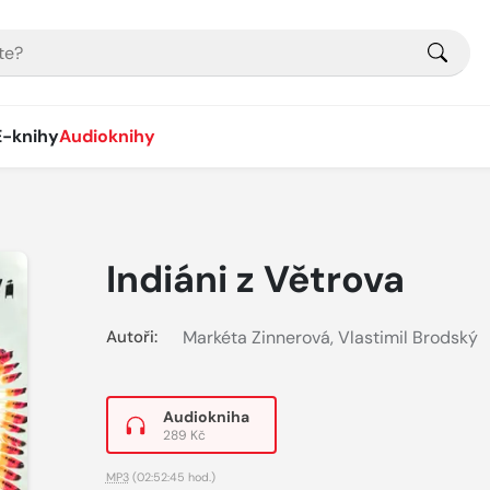
E-knihy
Audioknihy
Indiáni z Větrova
Autoři:
Markéta Zinnerová
,
Vlastimil Brodský
Audiokniha
289 Kč
MP3
(02:52:45 hod.)