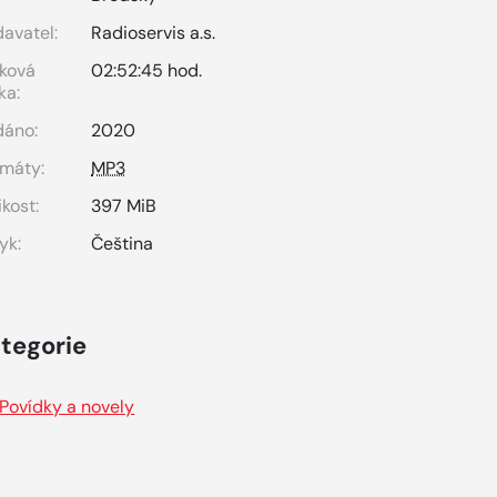
avatel:
Radioservis a.s.
ková
02:52:45 hod.
ka:
dáno:
2020
máty:
MP3
ikost:
397 MiB
yk:
Čeština
tegorie
Povídky a novely