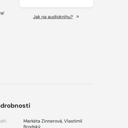
a!
Jak na audioknihu?
drobnosti
oři:
Markéta Zinnerová
,
Vlastimil
Brodský