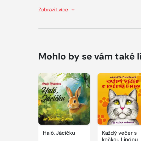
Zobrazit více
Mohlo by se vám také l
Přehrát
Přehrát
ukázku
ukázku
Haló, Jácíčku
Každý večer s
kočkou Lindou