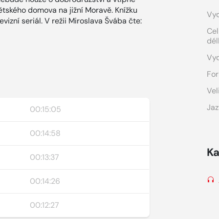
z dětského domova na jižní Moravě. Knížku
Vyd
izní seriál. V režii Miroslava Švába čte:
Cel
dél
Vy
For
Vel
Jaz
00:15:05
00:14:58
Ka
00:13:37
00:14:26
00:12:27