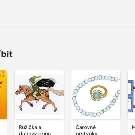
íbit
Přehrát
Přehrát
P
ukázku
ukázku
u
Růžička a
Čarovné
M
duhový princ
prstýnky