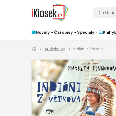
Přejít na hlavní obsah
VYHLEDÁVÁNÍ
Hlavní navigace
Noviny
Časopisy
Speciály
Knihy
Audioknihy
Indiáni z Větrova