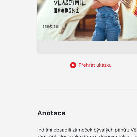
Přehrát ukázku
Anotace
Indiáni obsadili zámeček bývalých pánů z Vět
zámeček slouží jako dětský domov, i tak ale