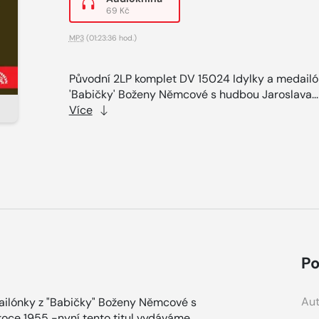
69 Kč
MP3
(01:23:36 hod.)
Původní 2LP komplet DV 15024 Idylky a medailó
'Babičky' Boženy Němcové s hudbou Jaroslava..
Více
Po
Aut
ailónky z "Babičky" Boženy Němcové s
roce 1955 -nyní tento titul vydáváme