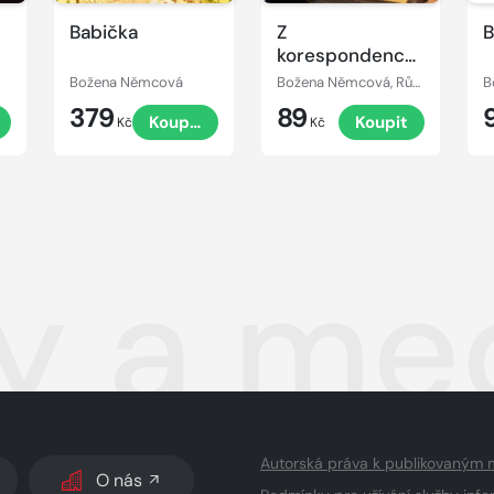
Babička
Z
B
korespondence
Boženy
Božena Němcová
Božena Němcová, Růžena Merunková
B
Němcové
379
89
Koupit
Koupit
Kč
Kč
ky a me
Autorská práva k publikovaným 
O nás