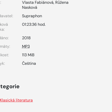
:
Vlasta Fabiánová
,
Růžena
Nasková
avatel:
Supraphon
ková
01:23:36 hod.
ka:
dáno:
2018
máty:
MP3
ikost:
113 MiB
yk:
Čeština
tegorie
Klasická literatura