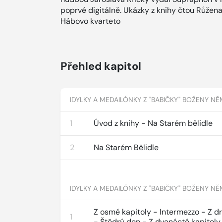
poprvé digitálně. Ukázky z knihy čtou Růžen
Hábovo kvarteto
Přehled kapitol
IDYLKY A MEDAILÓNKY Z "BABIČKY" BOŽENY N
1
Úvod z knihy - Na Starém bělidle
2
Na Starém Bělidle
IDYLKY A MEDAILÓNKY Z "BABIČKY" BOŽENY N
Z osmé kapitoly - Intermezzo - Z d
1
- Štědrý den - Z dvanácté kapitoly