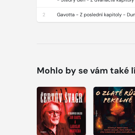
2
Gavotta - Z poslední kapitoly - D
Mohlo by se vám také l
Přehrát
Přehrát
ukázku
ukázku