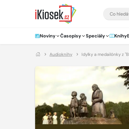
Přejít na hlavní obsah
VYHLEDÁVÁNÍ
Hlavní navigace
Noviny
Časopisy
Speciály
Knihy
Audioknihy
Idylky a medailónky z "