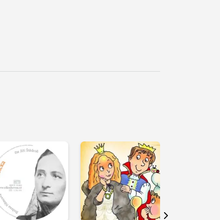
řehrát
kázku
Přehrát
Přehrát
ukázku
ukázku
Další