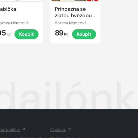
abička
Princezna se
Babička
zlatou hvězdou
na čele
ožena Němcová
Božena Němcová
Božena Němc
95
89
139
Koupit
Koupit
K
Kč
Kč
Kč
dailónk
materiálům
Cookies