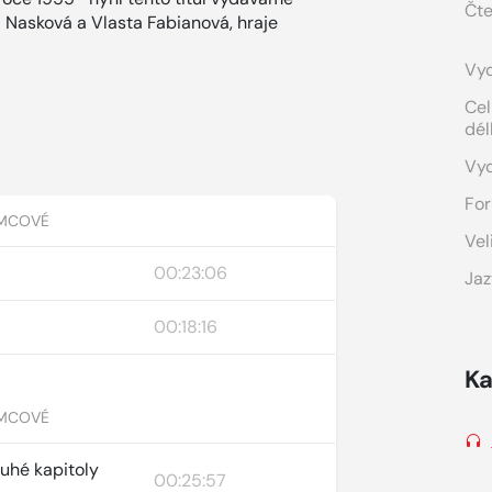
Čte
a Nasková a Vlasta Fabianová, hraje
Vyd
Cel
dél
Vy
For
ĚMCOVÉ
Vel
00:23:06
Jaz
00:18:16
Ka
ĚMCOVÉ
ruhé kapitoly
00:25:57