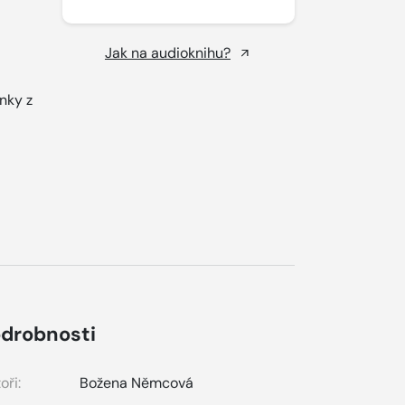
Jak na audioknihu?
nky z
.
drobnosti
oři:
Božena Němcová