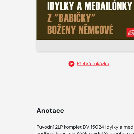
Přehrát ukázku
Anotace
Původní 2LP komplet DV 15024 Idylky a med
hudbou Jaroslava Křičky vydal Supraphon v 