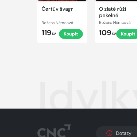
Čertův švagr
O zlaté růži
pekelné
Božena Němcová
Božena Němcová
119
109
Koupit
Koupit
Kč
Kč
Idyl
Dotazy