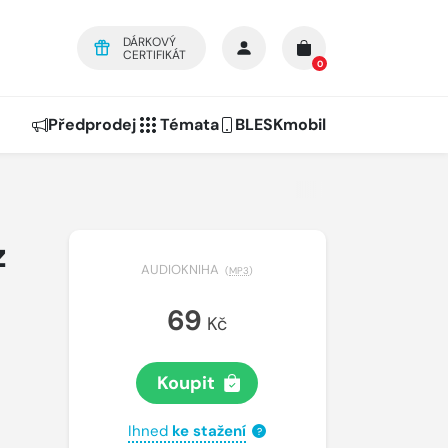
DÁRKOVÝ
CERTIFIKÁT
0
Předprodej
Témata
BLESKmobil
z
AUDIOKNIHA
(
MP3
)
69
Kč
Koupit
Ihned
ke stažení
?