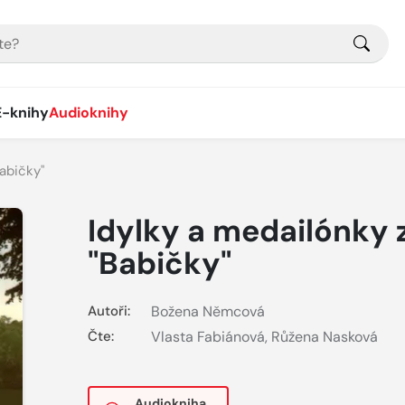
E-knihy
Audioknihy
Babičky"
Idylky a medailónky 
"Babičky"
Autoři:
Božena Němcová
Čte:
Vlasta Fabiánová
,
Růžena Nasková
Audiokniha