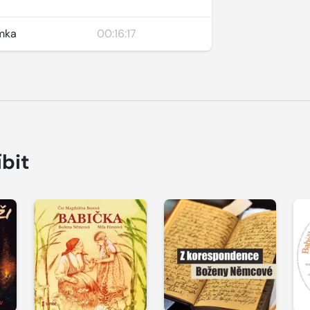
umka
00:16:17
íbit
Přehrát
Přehrát
P
ukázku
ukázku
u