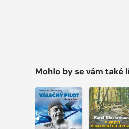
Mohlo by se vám také l
Přehrát
Přehrát
ukázku
ukázku