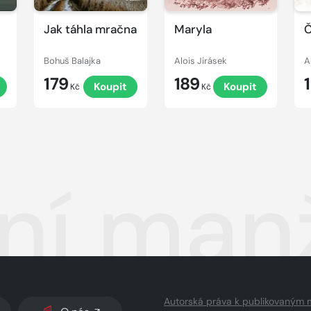
Jak táhla mračna
Maryla
Č
Bohuš Balajka
Alois Jirásek
A
179
189
t
Koupit
Koupit
Kč
Kč
lní man
Autorská práva k publikovaným 