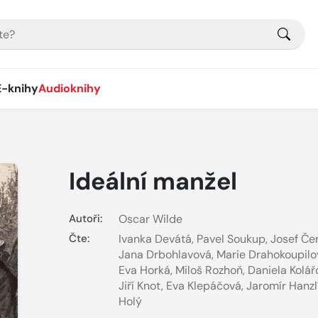
E-knihy
Audioknihy
Ideální manžel
Autoři:
Oscar Wilde
Čte:
Ivanka Devátá
,
Pavel Soukup
,
Josef Če
Jana Drbohlavová
,
Marie Drahokoupilo
Eva Horká
,
Miloš Rozhoň
,
Daniela Kolář
Jiří Knot
,
Eva Klepáčová
,
Jaromír Hanzl
Holý