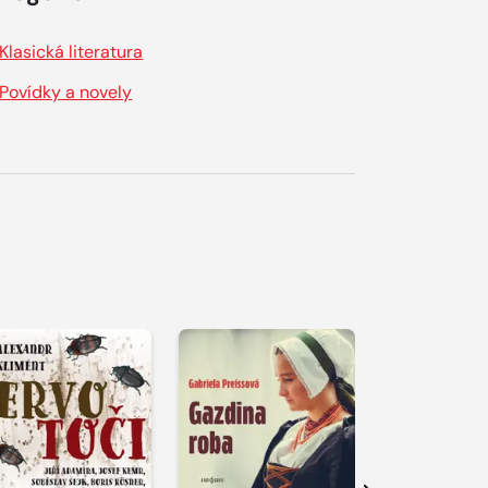
Klasická literatura
Povídky a novely
řehrát
kázku
Přehrát
Přehrát
ukázku
ukázku