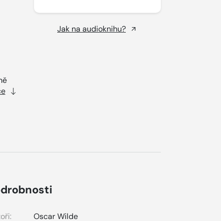
Jak na audioknihu?
mě
ce
drobnosti
oři:
Oscar Wilde