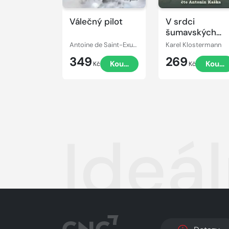
Válečný pilot
V srdci
šumavských
hvozdů
Antoine de Saint-Exupéry
Karel Klostermann
349
269
Koupit
Koupi
Kč
Kč
Ideá