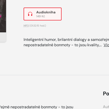
Audiokniha
149 Kč
MP3
(01:32:15 hod.)
Inteligentní humor, brilantní dialogy a samozřej
nepostradatelné bonmoty - to jsou kvality,...
Ví
Po
Aut
ozřejmě nepostradatelné bonmoty - to jsou