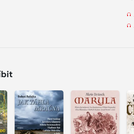
íbit
Přehrát
Přehrát
P
ukázku
ukázku
u