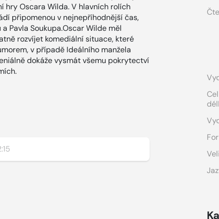
í hry Oscara Wilda. V hlavních rolích
Čte
ádí připomenou v nejnepříhodnější čas,
ou a Pavla Soukupa.Oscar Wilde měl
ně rozvíjet komediální situace, které
umorem, v případě Ideálního manžela
 geniálně dokáže vysmát všemu pokrytectví
mích.
Vyd
Cel
dél
Vy
For
2:15
Vel
Jaz
Ka