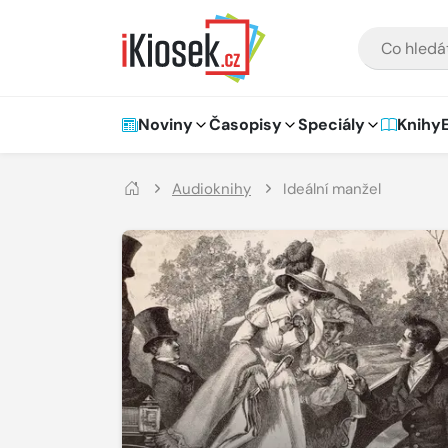
Přejít na hlavní obsah
VYHLEDÁVÁNÍ
Hlavní navigace
Noviny
Časopisy
Speciály
Knihy
Audioknihy
Ideální manžel