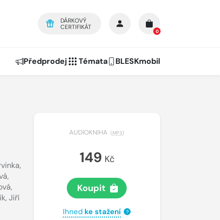
DÁRKOVÝ
CERTIFIKÁT
0
Předprodej
Témata
BLESKmobil
AUDIOKNIHA
(
MP3
)
149
Kč
rvinka
,
vá
,
ová
,
Koupit
ík
,
Jiří
Ihned
ke stažení
?