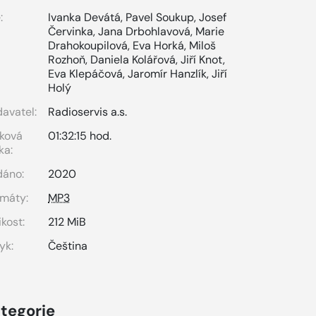
:
Ivanka Devátá
,
Pavel Soukup
,
Josef
Červinka
,
Jana Drbohlavová
,
Marie
Drahokoupilová
,
Eva Horká
,
Miloš
Rozhoň
,
Daniela Kolářová
,
Jiří Knot
,
Eva Klepáčová
,
Jaromír Hanzlík
,
Jiří
Holý
avatel:
Radioservis a.s.
ková
01:32:15 hod.
ka:
dáno:
2020
máty:
MP3
ikost:
212 MiB
yk:
Čeština
tegorie