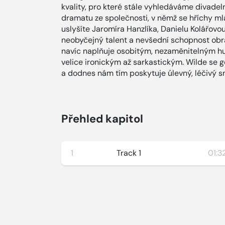
kvality, pro které stále vyhledáváme divadeln
dramatu ze společnosti, v němž se hříchy ml
uslyšíte Jaromíra Hanzlíka, Danielu Kolářov
neobyčejný talent a nevšední schopnost obrat
navíc naplňuje osobitým, nezaměnitelným h
velice ironickým až sarkastickým. Wilde se
a dodnes nám tím poskytuje úlevný, léčivý s
Přehled kapitol
1
Track 1
01:3