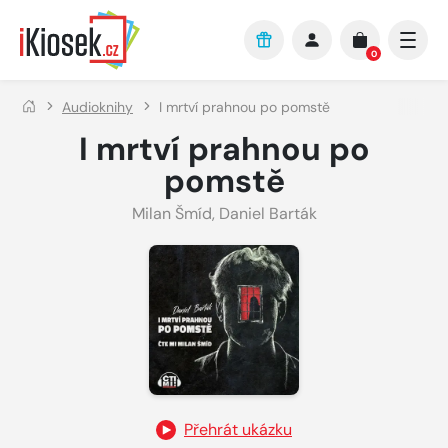
Přejít na hlavní obsah
0
Audioknihy
I mrtví prahnou po pomstě
I mrtví prahnou po
pomstě
Milan Šmíd
,
Daniel Barták
Přehrát ukázku