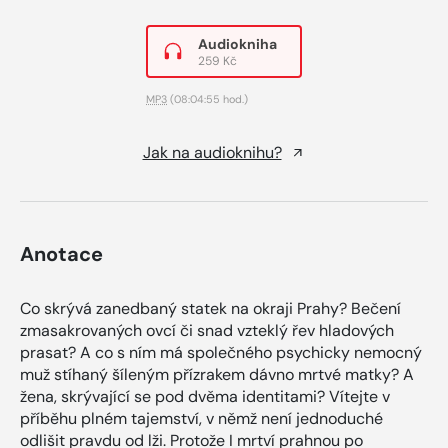
Audiokniha
259 Kč
MP3
(08:04:55 hod.)
Jak na audioknihu?
Anotace
Co skrývá zanedbaný statek na okraji Prahy? Bečení
zmasakrovaných ovcí či snad vzteklý řev hladových
prasat? A co s ním má společného psychicky nemocný
muž stíhaný šíleným přízrakem dávno mrtvé matky? A
žena, skrývající se pod dvěma identitami? Vítejte v
příběhu plném tajemství, v němž není jednoduché
odlišit pravdu od lži. Protože I mrtví prahnou po