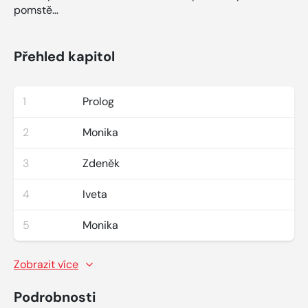
pomstě…
Přehled kapitol
1
Prolog
2
Monika
3
Zdeněk
4
Iveta
5
Monika
Zobrazit více
Podrobnosti