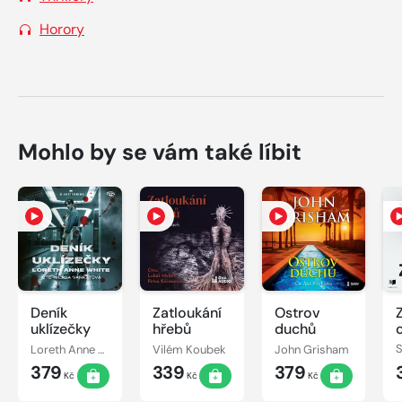
Horory
Mohlo by se vám také líbit
Deník
Zatloukání
Ostrov
uklízečky
hřebů
duchů
Loreth Anne White
Vilém Koubek
John Grisham
379
339
379
Kč
Kč
Kč