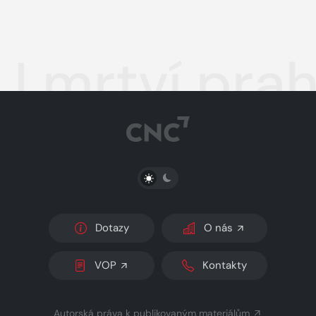
I mrtví pr
PŘEPNOUT SVĚTLÝ/TMAVÝ REŽIM
Dotazy
O nás
VOP
Kontakty
Autorská práva k publikovaným materiálům