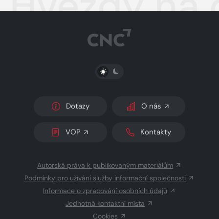
Hvězdy na 
PŘEPNOUT SVĚTLÝ/TMAVÝ REŽIM
Dotazy
O nás
VOP
Kontakty
Autorská práva k publikovaným materiálům
Podmínky pro užívání služby informační společnosti
Informace o zpracování osobních údajů
Jednotná kontaktní místa
Cookies