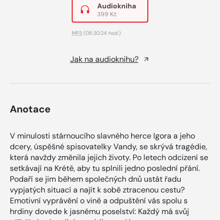
Audiokniha
399 Kč
MP3
(08:30:24 hod.)
Jak na audioknihu?
Anotace
V minulosti stárnoucího slavného herce Igora a jeho
dcery, úspěšné spisovatelky Vandy, se skrývá tragédie,
která navždy změnila jejich životy. Po letech odcizení se
setkávají na Krétě, aby tu splnili jedno poslední přání.
Podaří se jim během společných dnů ustát řadu
vypjatých situací a najít k sobě ztracenou cestu?
Emotivní vyprávění o vině a odpuštění vás spolu s
hrdiny dovede k jasnému poselství: Každý má svůj