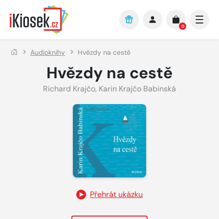
Přejít na hlavní obsah
0
Audioknihy
Hvězdy na cestě
Hvězdy na cestě
Richard Krajčo
,
Karin Krajčo Babinská
Přehrát ukázku