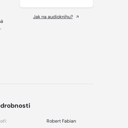
Jak na audioknihu?
ná
..
drobnosti
oři:
Robert Fabian