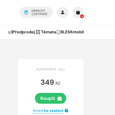
DÁRKOVÝ
CERTIFIKÁT
0
Předprodej
Témata
BLESKmobil
AUDIOKNIHA
(
MP3
)
349
Kč
Koupit
Ihned
ke stažení
?