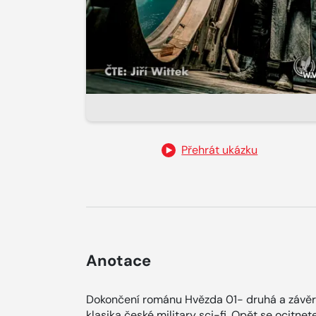
Přehrát ukázku
Anotace
Dokončení románu Hvězda 01- druhá a závěre
klasika české military sci-fi. Opět se ocitne