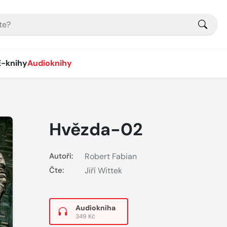
E-knihy
Audioknihy
Hvězda-02
Autoři:
Robert Fabian
Čte:
Jiří Wittek
Audiokniha
349 Kč