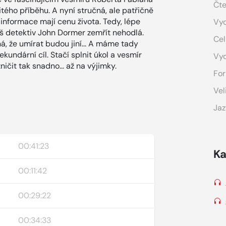
Čte
tého příběhu. A nyní stručná, ale patřičně
nformace mají cenu života. Tedy, lépe
Vyd
náš detektiv John Dormer zemřít nehodlá.
Cel
á, že umírat budou jiní... A máme tady
kundární cíl. Stačí splnit úkol a vesmír
Vy
ičit tak snadno... až na výjimky.
For
Vel
Jaz
00:41:23
Ka
00:11:42
00:29:22
00:34:33