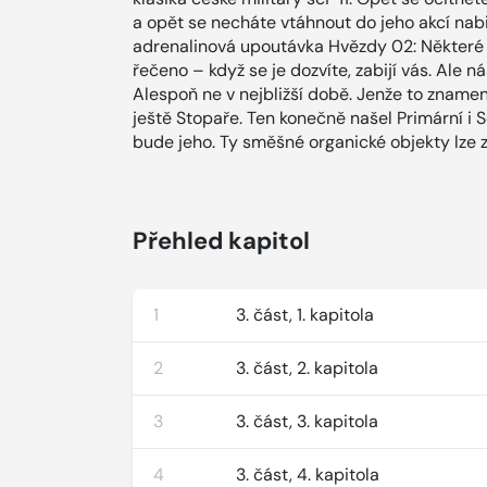
a opět se necháte vtáhnout do jeho akcí nabi
adrenalinová upoutávka Hvězdy 02: Některé i
řečeno – když se je dozvíte, zabijí vás. Ale 
Alespoň ne v nejbližší době. Jenže to znamen
ještě Stopaře. Ten konečně našel Primární i Se
bude jeho. Ty směšné organické objekty lze zn
Přehled kapitol
1
3. část, 1. kapitola
2
3. část, 2. kapitola
3
3. část, 3. kapitola
4
3. část, 4. kapitola