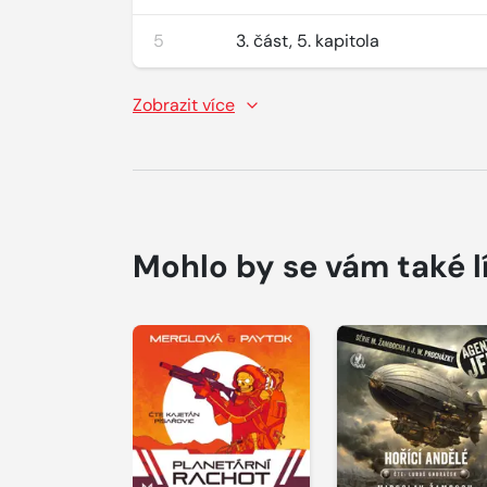
5
3. část, 5. kapitola
Zobrazit více
Mohlo by se vám také l
Přehrát
Přehrát
ukázku
ukázku