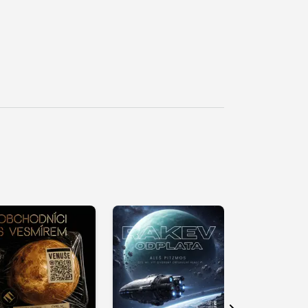
řehrát
kázku
Přehrát
Přehrát
ukázku
ukázku