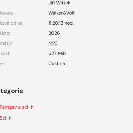
:
Jiří Wittek
avatel:
Walker&Volf
ková délka:
11:20:13 hod.
dáno:
2026
máty:
MP3
ikost:
627 MiB
yk:
Čeština
tegorie
Fantasy a sci-fi
Sci-fi