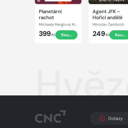
Planetární
Agent JFK –
rachot
Hořící andělé
Michaela Merglová, Martin Paytok
Miroslav Žamboch
399
249
Koupit
Koupi
Kč
Kč
Hvěz
Dotazy