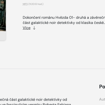
MP3
(11:20:13 hod.)
Dokončení románu Hvězda 01- druhá a závěreč
část galaktické noir detektivky od klasika české.
Více
Po
Aut
čná část galaktické noir detektivky od
te ve fascinujícím vesmíru Roberta Fabiana