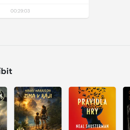
00:29:03
íbit
Přehrát
Přehrát
P
ukázku
ukázku
u