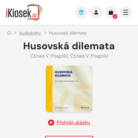
Přejít na hlavní obsah
0
Audioknihy
Husovská dilemata
Husovská dilemata
Ctirad V. Pospíšil
,
Ctirad V. Pospíšil
Přehrát ukázku