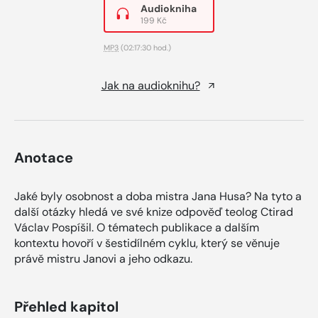
Audiokniha
199 Kč
MP3
(02:17:30 hod.)
Jak na audioknihu?
Anotace
Jaké byly osobnost a doba mistra Jana Husa? Na tyto a
další otázky hledá ve své knize odpověď teolog Ctirad
Václav Pospíšil. O tématech publikace a dalším
kontextu hovoří v šestidílném cyklu, který se věnuje
právě mistru Janovi a jeho odkazu.
Přehled kapitol