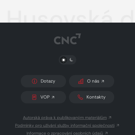
Husovská d
PŘEPNOUT SVĚTLÝ/TMAVÝ REŽIM
Dotazy
O nás
VOP
Kontakty
Autorská práva k publikovaným materiálům
Podmínky pro užívání služby informační společnosti
Informace o zpracování osobních údajů