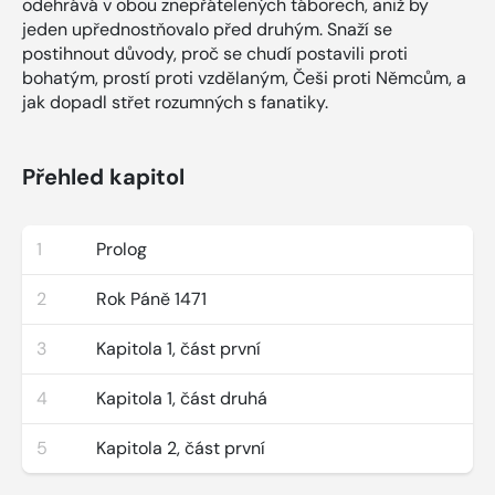
odehrává v obou znepřátelených táborech, aniž by
jeden upřednostňovalo před druhým. Snaží se
postihnout důvody, proč se chudí postavili proti
bohatým, prostí proti vzdělaným, Češi proti Němcům, a
jak dopadl střet rozumných s fanatiky.
Přehled kapitol
1
Prolog
2
Rok Páně 1471
3
Kapitola 1, část první
4
Kapitola 1, část druhá
5
Kapitola 2, část první