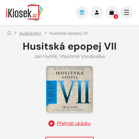
Přejít na hlavní obsah
0
Audioknihy
Husitská epopej VII
Husitská epopej VII
Jan Hyhlík
,
Vlastimil Vondruška
Přehrát ukázku