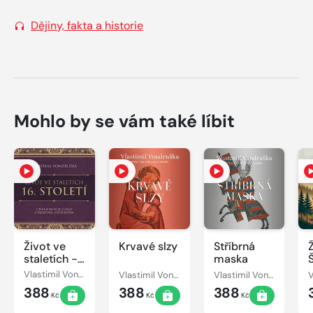
Dějiny, fakta a historie
Mohlo by se vám také líbit
Život ve
Krvavé slzy
Stříbrná
staletích -
maska
16. století
Vlastimil Vondruška
Vlastimil Vondruška
Vlastimil Vondruška
388
388
388
Kč
Kč
Kč