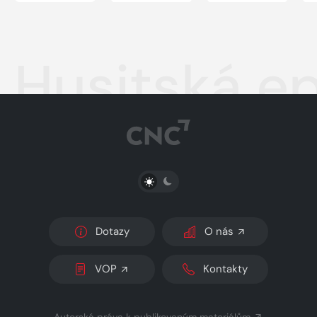
Husitská ep
PŘEPNOUT SVĚTLÝ/TMAVÝ REŽIM
Dotazy
O nás
VOP
Kontakty