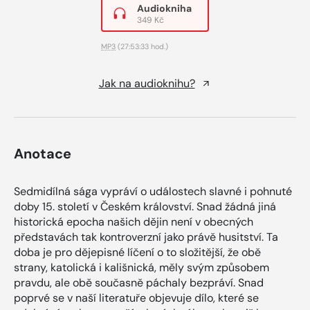
Audiokniha
349 Kč
MP3
(27:53:33 hod.)
Jak na audioknihu?
Anotace
Sedmidílná sága vypráví o událostech slavné i pohnuté
doby 15. století v Českém království. Snad žádná jiná
historická epocha našich dějin není v obecných
představách tak kontroverzní jako právě husitství. Ta
doba je pro dějepisné líčení o to složitější, že obě
strany, katolická i kališnická, měly svým způsobem
pravdu, ale obě současně páchaly bezpráví. Snad
poprvé se v naší literatuře objevuje dílo, které se