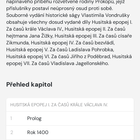
napínavého příběhu rozvětvené rodiny Prokopů, jejíž
příslušníky postaví neúprosný osud proti sobě.
Souborné vydání historické ságy Vlastimila Vondrušky
obsahuje všechny dosud vydané díly Husitská epopej I.
Za časů krále Václava IV., Husitská epopej II. Za časů
hejtmana Jana Žižky, Husitská epopej III. Za časů císaře
Zikmunda, Husitská epopej IV. Za časů bezvládí,
Husitská epopej V. Za časů Ladislava Pohrobka,
Husitská epopej VI. Za časů Jiřího z Poděbrad, Husitská
epopej VII. Za časů Vladislava Jagellonského.
Přehled kapitol
HUSITSKÁ EPOPEJ I. ZA ČASŮ KRÁLE VÁCLAVA IV.
1
Prolog
2
Rok 1400