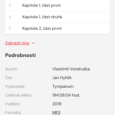
3
Kapitola 1, část první
4
Kapitola 1, část druhá
5
Kapitola 2, část první
Zobrazit více
Podrobnosti
Autoři:
Vlastimil Vondruška
Čte:
Jan Hyhlík
Vydavatel:
Tympanum
Celková délka:
194:58:04 hod.
Vydáno:
2019
Formáty:
MP3