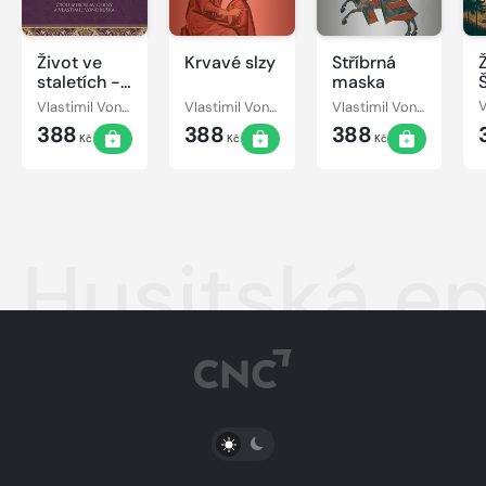
Život ve
Krvavé slzy
Stříbrná
staletích -
maska
16. století
Vlastimil Vondruška
Vlastimil Vondruška
Vlastimil Vondruška
388
388
388
Kč
Kč
Kč
Husitská ep
PŘEPNOUT SVĚTLÝ/TMAVÝ REŽIM