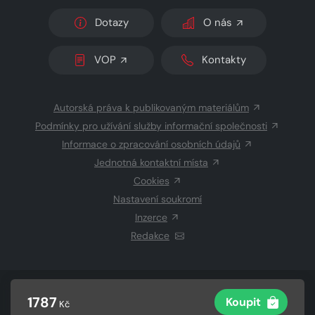
Dotazy
O nás
VOP
Kontakty
Autorská práva k publikovaným materiálům
Podmínky pro užívání služby informační společnosti
Informace o zpracování osobních údajů
Jednotná kontaktní místa
Cookies
Nastavení soukromí
Inzerce
Redakce
© 2026 Copyright
CZECH NEWS CENTER a.s.
a dodavatelé
1787
Koupit
Kč
obsahu