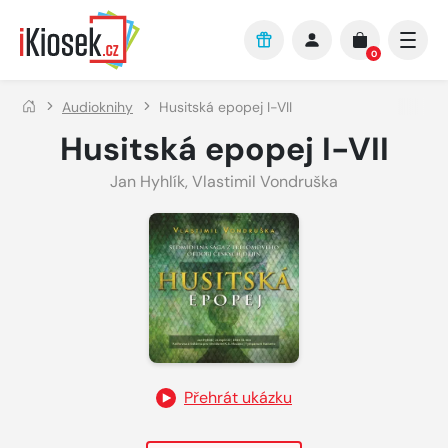
Přejít na hlavní obsah
0
Audioknihy
Husitská epopej I-VII
Husitská epopej I-VII
Jan Hyhlík
,
Vlastimil Vondruška
Přehrát ukázku