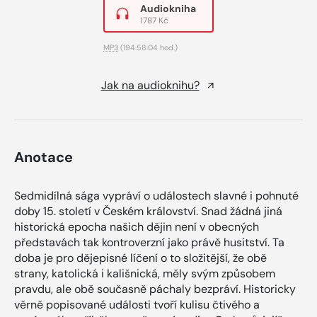
Audiokniha
1787 Kč
MP3
(194:58:04 hod.)
Jak na audioknihu?
Anotace
Sedmidílná sága vypráví o událostech slavné i pohnuté
doby 15. století v Českém království. Snad žádná jiná
historická epocha našich dějin není v obecných
představách tak kontroverzní jako právě husitství. Ta
doba je pro dějepisné líčení o to složitější, že obě
strany, katolická i kališnická, měly svým způsobem
pravdu, ale obě současně páchaly bezpráví. Historicky
věrně popisované události tvoří kulisu čtivého a