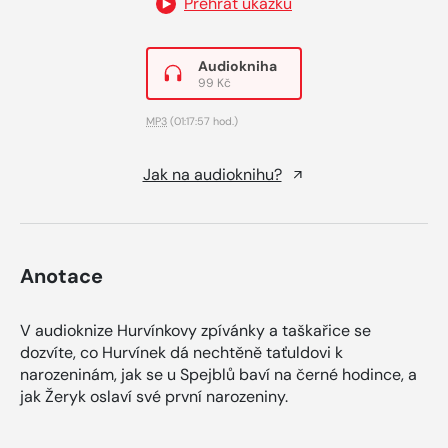
Přehrát ukázku
Audiokniha
99 Kč
MP3
(01:17:57 hod.)
Jak na audioknihu?
Anotace
V audioknize Hurvínkovy zpívánky a taškařice se
dozvíte, co Hurvínek dá nechtěně taťuldovi k
narozeninám, jak se u Spejblů baví na černé hodince, a
jak Žeryk oslaví své první narozeniny.