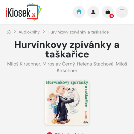
Přejít na hlavní obsah
0
Audioknihy
Hurvínkovy zpívánky a taškařice
Hurvínkovy zpívánky a
taškařice
Miloš Kirschner
,
Miroslav Černý
,
Helena Stachová
,
Miloš
Kirschner