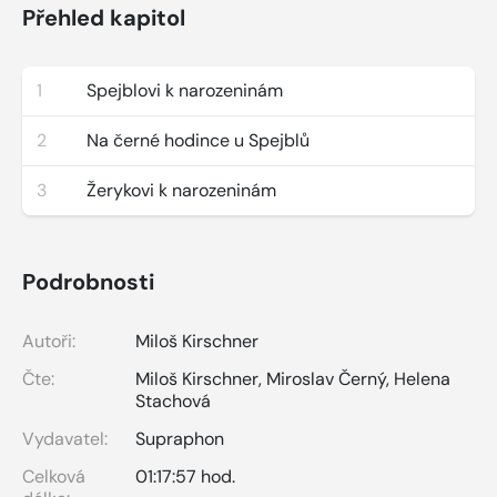
Přehled kapitol
1
Spejblovi k narozeninám
2
Na černé hodince u Spejblů
3
Žerykovi k narozeninám
Podrobnosti
Autoři:
Miloš Kirschner
Čte:
Miloš Kirschner
,
Miroslav Černý
,
Helena
Stachová
Vydavatel:
Supraphon
Celková
01:17:57 hod.