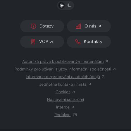
PŘEPNOUT SVĚTLÝ/TMAVÝ REŽIM
Dotazy
O nás
VOP
Kontakty
Autorská práva k publikovaným materiálům
Podmínky pro užívání služby informační společnosti
Informace o zpracování osobních údajů
Jednotná kontaktní místa
Cookies
Nastavení soukromí
Inzerce
Redakce