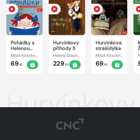
Pohádky s
Hurvínkovy
Hurvínkova
Helenou
příhody 5
strašidýlka
Štáchovou
Miloš Kirschner, Vladimír Straka
Helena Stachová, Miloš Kirschner
Miloš Kirschner, Pavel Grym
69
229
69
Kč
Kč
Kč
Hurvínkovy 