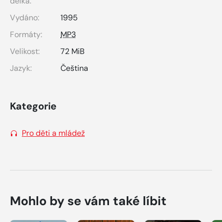
délka:
Vydáno:
1995
Formáty:
MP3
Velikost:
72 MiB
Jazyk:
Čeština
Kategorie
Pro děti a mládež
Mohlo by se vám také líbit