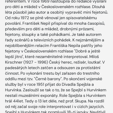
referentem. V roce 1969 nastoupila do redakce vysílání
pro děti a mládež v Československém rozhlase. Dlouhá
léta působil jako autor a osobitý vypravěč mini fejetonů.
Od roku 1972 se plně věnoval jen spisovatelskému
povolání. František Nepil přispíval do mnoha časopisů,
především pro děti a mládež, drobnými prózami,
fejetony, sloupky a také pohádkami. Je také autorem
řady scénářů a televizních pohádek. K nejznámějším a
nejoblíbenějším relacím Františka Nepila patřily jeho
fejetony v Československém rozhlase "Dobré a ještě
lepší jitro", které nezaměnitelně interpretoval. Miloš
Kirschner (1927 - 1996) Český herec, režisér, loutkař. V
padesátých letech zatčen a odsouzen za protistátní
činnost. Po vykonání trestu byl zařazen do trestního
oddílu mezi tzv. "Černé barony". Po skončení vojenské
služby byl v roce 1951 přijat do Divadla Spejbla a
Hurvínka. Zasloužil se tak o to, že se Spejbl s Hurvínkem
nestali muzeálními exponáty. Role Spejbla s Hurvínkem
hrál 44let. Tedy o 13 let déle, než prof. Skupa. Na rozdíl
od něj začal svoje role interpretovat i v cizích jazycích.
Spejbl s Hurvínkem tak promluvili 18-ti jazyky. Navštívil