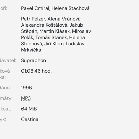
oři:
Pavel Cmíral
,
Helena Stachová
:
Petr Pelzer
,
Alena Vránová
,
Alexandra Košťálová
,
Jakub
Štěpán
,
Martin Klásek
,
Miroslav
Polák
,
Tomáš Staněk
,
Helena
Stachová
,
Jiří Klem
,
Ladislav
Mrkvička
avatel:
Supraphon
ková
01:08:46 hod.
ka:
dáno:
1996
máty:
MP3
ikost:
64 MiB
yk:
Čeština