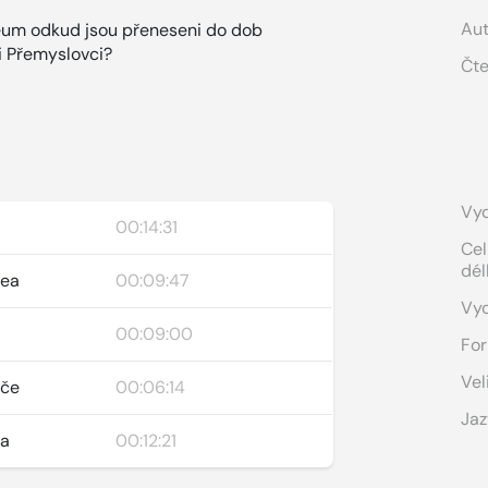
Aut
zeum odkud jsou přeneseni do dob
i Přemyslovci?
Čte
Vyd
00:14:31
Cel
dél
dea
00:09:47
Vy
00:09:00
For
Vel
iče
00:06:14
Jaz
ka
00:12:21