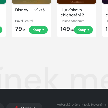
Disney - Lví král
Hurvínkovo
H
chichotání 2
c
Pavel Cmíral
Helena Stachová
H
79
149
Koupit
Koupit
Kč
Kč
ínek me
Autorská práva k publikovaným 