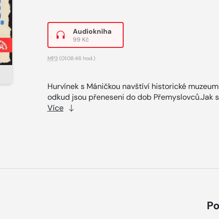
Audiokniha
99 Kč
MP3
(01:08:46 hod.)
Hurvínek s Máničkou navštíví historické muzeum
odkud jsou přeneseni do dob Přemyslovců.Jak si
Více
Po