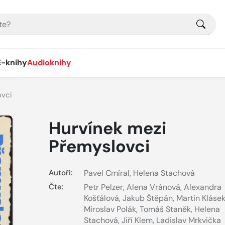
E-knihy
Audioknihy
ovci
Hurvínek mezi
Přemyslovci
Autoři:
Pavel Cmíral
,
Helena Stachová
Čte:
Petr Pelzer
,
Alena Vránová
,
Alexandra
Košťálová
,
Jakub Štěpán
,
Martin Kláse
Miroslav Polák
,
Tomáš Staněk
,
Helena
Stachová
,
Jiří Klem
,
Ladislav Mrkvička