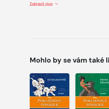
Zobrazit více
Mohlo by se vám také l
Přehrát
Přehrát
ukázku
ukázku