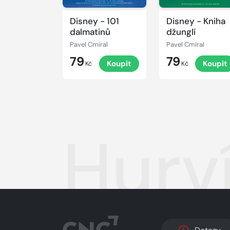
Disney - 101
Disney - Kniha
dalmatinů
džunglí
Pavel Cmíral
Pavel Cmíral
79
79
Koupit
Koupit
Kč
Kč
Hurv