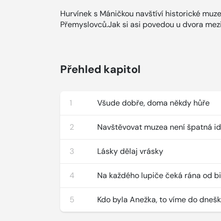
Hurvínek s Máničkou navštíví historické mu
Přemyslovců.Jak si asi povedou u dvora mez
Přehled kapitol
1
Všude dobře, doma někdy hůře
2
Navštěvovat muzea není špatná i
3
Lásky dělaj vrásky
4
Na každého lupiče čeká rána od b
5
Kdo byla Anežka, to víme do dneš