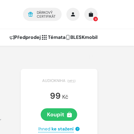
DÁRKOVÝ
CERTIFIKÁT
0
Předprodej
Témata
BLESKmobil
AUDIOKNIHA
(
MP3
)
99
Kč
Koupit
k
,
Ihned
ke stažení
?