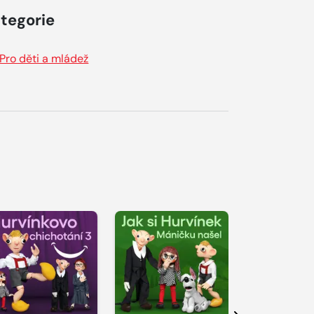
tegorie
Pro děti a mládež
řehrát
kázku
Přehrát
Přehrát
ukázku
ukázku