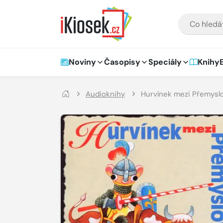
Přejít na hlavní obsah
VYHLEDÁVÁNÍ
Hlavní navigace
Noviny
Časopisy
Speciály
Knihy
Audioknihy
Hurvínek mezi Přemysl