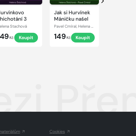
Další
urvínkovo
Jak si Hurvínek
Hurvínkov
hichotání 3
Máničku našel
příhody 5
elena Stachová
Pavel Cmíral, Helena Stachová
149
149
229
Koupit
Koupit
Kč
Kč
Kč
zi Pře
materiálům
Cookies