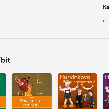
Ka
íbit
Přehrát
Přehrát
P
ukázku
ukázku
u