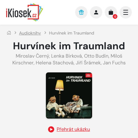
Přejít na hlavní obsah
0
Audioknihy
Hurvínek im Traumland
Hurvínek im Traumland
Miroslav Černý
,
Lenka Birková
,
Otto Budín
,
Miloš
Kirschner
,
Helena Stachová
,
Jiří Šrámek
,
Jan Fuchs
Přehrát ukázku