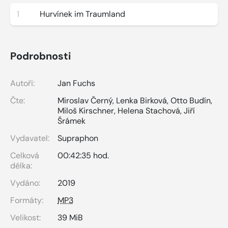
1
Hurvínek im Traumland
Podrobnosti
Autoři:
Jan Fuchs
Čte:
Miroslav Černý
,
Lenka Birková
,
Otto Budín
,
Miloš Kirschner
,
Helena Stachová
,
Jiří
Šrámek
Vydavatel:
Supraphon
Celková
00:42:35 hod.
délka:
Vydáno:
2019
Formáty:
MP3
Velikost:
39 MiB