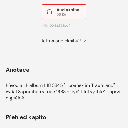
Audiokniha
99 Kč
MP3
(00:42:35 hod.)
Jak na audioknihu?
Anotace
Původní LP album 1118 3345 "Hurvínek im Traumland"
vydal Supraphon v roce 1983 - nyní titul vychází poprvé
digitálně
Přehled kapitol