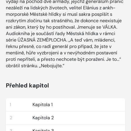
vydají na pochod dvě armády, jejichž generálům pranic
nezáleží na lidských životech, velitel Elánius z ankh-
morporské Městské hlídky si musí sakra pospíšit s
rozkrytím zločinu tak strašného, že dokonce neexistuje
ani zákon, který by ho postihoval. Jmenuje se VÁLKA.
Audiokniha je součástí řady Městská hlídka v rámci
série ÚŽASNÁ ZEMĚPLOCHA. „A teď vám, mládenci,
řeknu přesně, co radí generál pro případ, že jste v
menšině, hůře vyzbrojeni a v nevýhodném postavení
proti nepříteli, a přesto nechcete být poraženi. Je to...“
obrátil stránku. „Nebojujte.“
Přehled kapitol
1
Kapitola 1
2
Kapitola 2
3
Kapitola 3