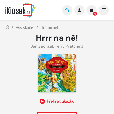
Přejít na hlavní obsah
0
Audioknihy
Hrrr na ně!
Hrrr na ně!
Jan Zadražil
,
Terry Pratchett
Přehrát ukázku