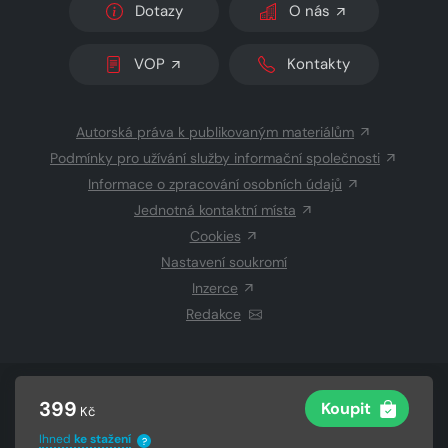
Dotazy
O nás
VOP
Kontakty
Autorská práva k publikovaným materiálům
Podmínky pro užívání služby informační společnosti
Informace o zpracování osobních údajů
Jednotná kontaktní místa
Cookies
Nastavení soukromí
Inzerce
Redakce
© 2026 Copyright
CZECH NEWS CENTER a.s.
a dodavatelé
399
Koupit
Kč
obsahu
Vysázeno
Grand IT s.r.o.
Ihned
ke stažení
?