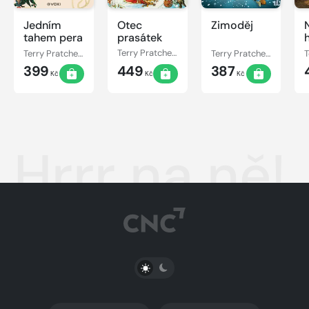
Jedním
Otec
Zimoděj
tahem pera
prasátek
Terry Pratchett
Terry Pratchett
Terry Pratchett
399
449
387
Kč
Kč
Kč
Hrrr na ně!
PŘEPNOUT SVĚTLÝ/TMAVÝ REŽIM