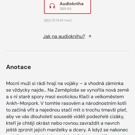
Audiokniha
399 Kč
MP3
(15:13:48 hod.)
Jak na audioknihu?
Anotace
Mocní muži si rádi hrají na vojáky – a vhodná záminka
se vždycky najde… Na Zeměploše se vynořila nová země
a s ní staré spory mezi exotickou Klačí a velkoměstem
Ankh-Morpork. V tomhle rasovém a národnostním kotli
to začíná vřít a najednou stačí mít o trochu tmavší pleť,
aby ve vás dlouholetí sousedé viděli podezřelé cizáky,
kteří je chtějí okrást nebo rovnou zavraždit a navrch
ještě zprznit jejich manželky a dcery. A když se nakonec